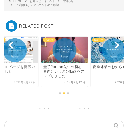
HOME
お知らせ・イベント
お知らせ
ご利用Skypeアカウントのご確認
RELATED POST
らせ
お知らせ
お知らせ
ogle+ページを開設い
圭子Jordan先生の初心
夏季休業のお知らせ
しました
者向けレッスン動画をア
ップしました
2014年7月22日
2012年9月12日
2020年8