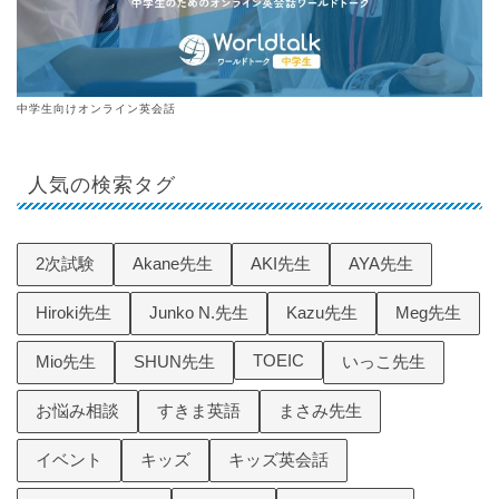
中学生向けオンライン英会話
人気の検索タグ
2次試験
Akane先生
AKI先生
AYA先生
Hiroki先生
Junko N.先生
Kazu先生
Meg先生
TOEIC
Mio先生
SHUN先生
いっこ先生
お悩み相談
すきま英語
まさみ先生
イベント
キッズ
キッズ英会話