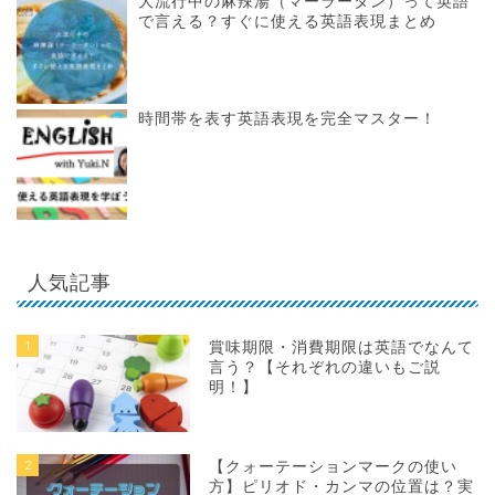
大流行中の麻辣湯（マーラータン）って英語
で言える？すぐに使える英語表現まとめ
時間帯を表す英語表現を完全マスター！
人気記事
1
賞味期限・消費期限は英語でなんて
言う？【それぞれの違いもご説
明！】
2
【クォーテーションマークの使い
方】ピリオド・カンマの位置は？実