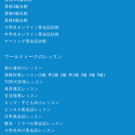
英検3級比較
英検4級比較
英検5級比較
小学生オンライン英会話比較
中学生オンライン英会話比較
ゲーミング英会話比較
ワールドトークのレッスン
初心者向けレッスン
英検対策レッスン
(
1級
準1級
2級
準2級
3級
4級
5級
)
TOEIC対策レッスン
発音矯正レッスン
文法指導レッスン
キッズ・子ども向けレッスン
ビジネス英会話レッスン
日常英会話レッスン
観光・トラベル英会話レッスン
小学生向け英会話レッスン