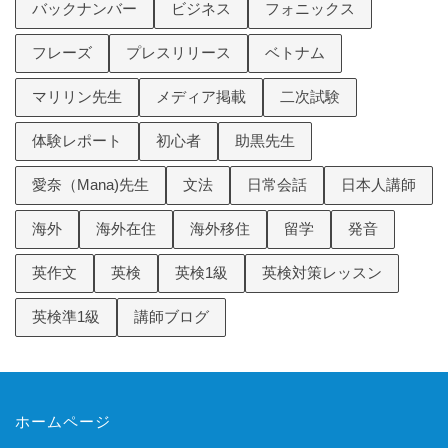
バックナンバー
ビジネス
フォニックス
フレーズ
プレスリリース
ベトナム
マリリン先生
メディア掲載
二次試験
体験レポート
初心者
助黒先生
愛奈（Mana)先生
文法
日常会話
日本人講師
海外
海外在住
海外移住
留学
発音
英作文
英検
英検1級
英検対策レッスン
英検準1級
講師ブログ
ホームページ