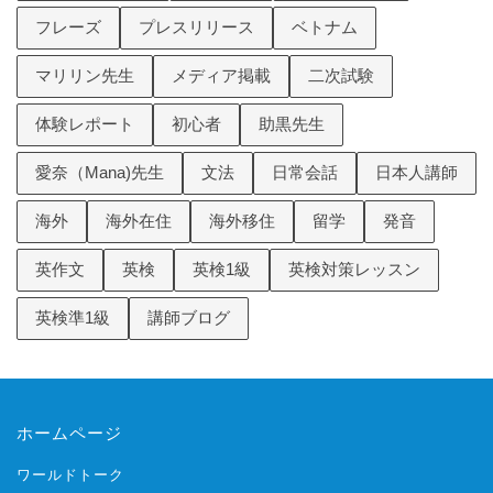
フレーズ
プレスリリース
ベトナム
マリリン先生
メディア掲載
二次試験
体験レポート
初心者
助黒先生
愛奈（Mana)先生
文法
日常会話
日本人講師
海外
海外在住
海外移住
留学
発音
英作文
英検
英検1級
英検対策レッスン
英検準1級
講師ブログ
ホームページ
ワールドトーク