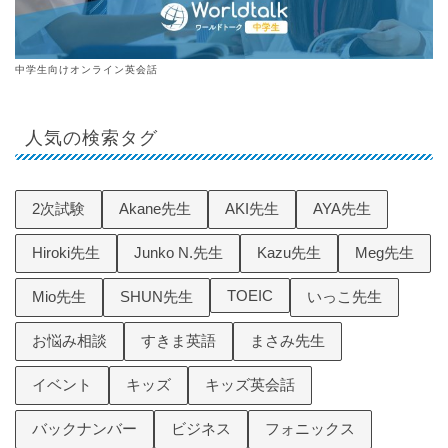
中学生向けオンライン英会話
人気の検索タグ
2次試験
Akane先生
AKI先生
AYA先生
Hiroki先生
Junko N.先生
Kazu先生
Meg先生
TOEIC
Mio先生
SHUN先生
いっこ先生
お悩み相談
すきま英語
まさみ先生
イベント
キッズ
キッズ英会話
バックナンバー
ビジネス
フォニックス