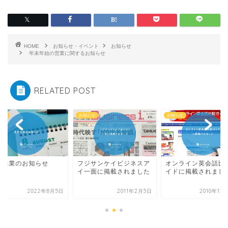
HOME
お知らせ・イベント
お知らせ
年末年始の営業に関するお知らせ
RELATED POST
らせ
お知らせ
お知らせ
季休業のお知らせ
フジサンケイビジネスア
オンライン英会話比
イ一面に掲載されました
イドに掲載されまし
2022年8月5日
2011年2月5日
2010年12