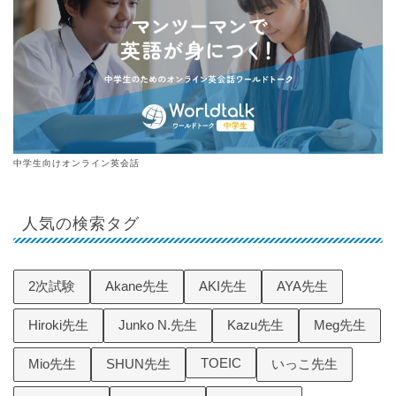
中学生向けオンライン英会話
人気の検索タグ
2次試験
Akane先生
AKI先生
AYA先生
Hiroki先生
Junko N.先生
Kazu先生
Meg先生
TOEIC
Mio先生
SHUN先生
いっこ先生