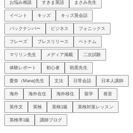
お悩み相談
すきま英語
まさみ先生
イベント
キッズ
キッズ英会話
バックナンバー
ビジネス
フォニックス
フレーズ
プレスリリース
ベトナム
マリリン先生
メディア掲載
二次試験
体験レポート
初心者
助黒先生
愛奈（Mana)先生
文法
日常会話
日本人講師
海外
海外在住
海外移住
留学
発音
英作文
英検
英検1級
英検対策レッスン
英検準1級
講師ブログ