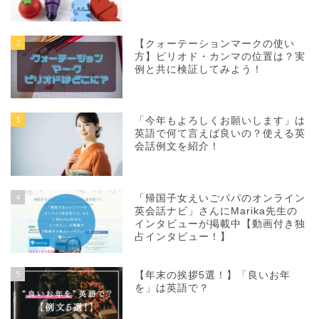
2
【クォーテーションマークの使い
方】ピリオド・カンマの位置は？実
例と共に検証してみよう！
3
「今年もよろしくお願いします」は
英語で何て言えば良いの？使える英
会話例文を紹介！
4
「帰国子女えいごパパのオンライン
英会話ナビ」さんにMarika先生の
インタビューが掲載中【動画付き独
占インタビュー！】
5
【年末の挨拶5選！】「良いお年
を」は英語で？