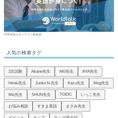
中学生向けオンライン英会話
人気の検索タグ
2次試験
Akane先生
AKI先生
AYA先生
Hiroki先生
Junko N.先生
Kazu先生
Meg先生
TOEIC
Mio先生
SHUN先生
いっこ先生
お悩み相談
すきま英語
まさみ先生
イベント
キッズ
キッズ英会話