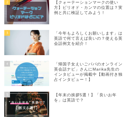
2
【クォーテーションマークの使い
方】ピリオド・カンマの位置は？実
例と共に検証してみよう！
3
「今年もよろしくお願いします」は
英語で何て言えば良いの？使える英
会話例文を紹介！
4
「帰国子女えいごパパのオンライン
英会話ナビ」さんにMarika先生の
インタビューが掲載中【動画付き独
占インタビュー！】
5
【年末の挨拶5選！】「良いお年
を」は英語で？