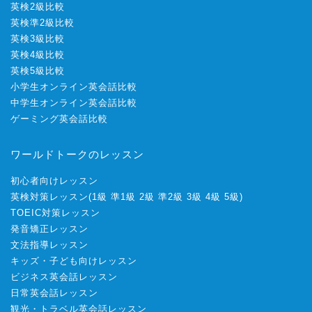
英検2級比較
英検準2級比較
英検3級比較
英検4級比較
英検5級比較
小学生オンライン英会話比較
中学生オンライン英会話比較
ゲーミング英会話比較
ワールドトークのレッスン
初心者向けレッスン
英検対策レッスン
(
1級
準1級
2級
準2級
3級
4級
5級
)
TOEIC対策レッスン
発音矯正レッスン
文法指導レッスン
キッズ・子ども向けレッスン
ビジネス英会話レッスン
日常英会話レッスン
観光・トラベル英会話レッスン