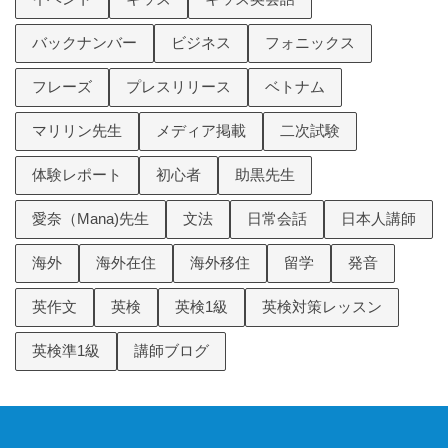
バックナンバー
ビジネス
フォニックス
フレーズ
プレスリリース
ベトナム
マリリン先生
メディア掲載
二次試験
体験レポート
初心者
助黒先生
愛奈（Mana)先生
文法
日常会話
日本人講師
海外
海外在住
海外移住
留学
発音
英作文
英検
英検1級
英検対策レッスン
英検準1級
講師ブログ