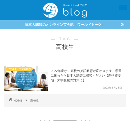
日本人講師のオンライン英会話「ワールドトーク」
― TAG ―
高校生
ワールドトークの魅力
2022年度から高校の英語教育が変わります。学習
に困ったら日本人講師に相談ください【新指導要
領・大学受験の対策に】
2022年3月25日
HOME
高校生