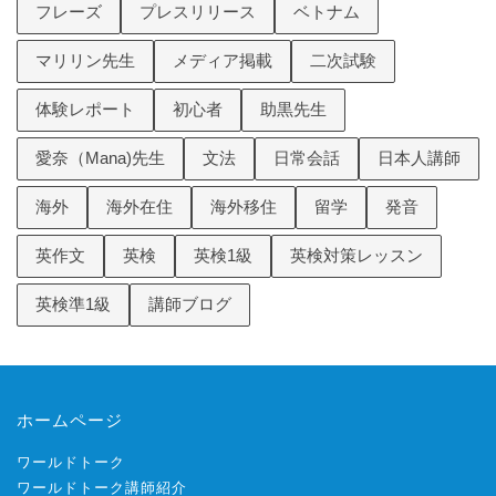
フレーズ
プレスリリース
ベトナム
マリリン先生
メディア掲載
二次試験
体験レポート
初心者
助黒先生
愛奈（Mana)先生
文法
日常会話
日本人講師
海外
海外在住
海外移住
留学
発音
英作文
英検
英検1級
英検対策レッスン
英検準1級
講師ブログ
ホームページ
ワールドトーク
ワールドトーク講師紹介