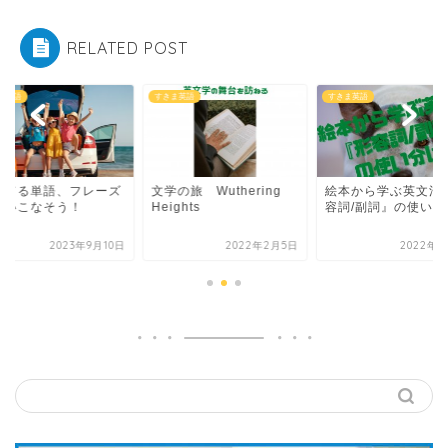
RELATED POST
ま英語
すきま英語
すきま英語
の旅 Wuthering
絵本から学ぶ英文法『形
知ってる単語、フレ
ghts
容詞/副詞』の使い分け
を使いこなそう！
2022年2月5日
2022年8月4日
2023年9