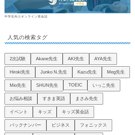
中学生向けオンライン英会話
人気の検索タグ
2次試験
Akane先生
AKI先生
AYA先生
Hiroki先生
Junko N.先生
Kazu先生
Meg先生
TOEIC
Mio先生
SHUN先生
いっこ先生
お悩み相談
すきま英語
まさみ先生
イベント
キッズ
キッズ英会話
バックナンバー
ビジネス
フォニックス