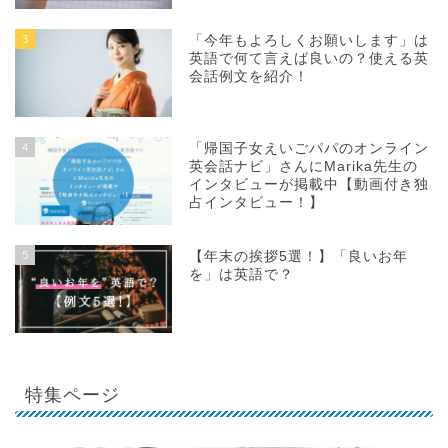
3
「今年もよろしくお願いします」は
英語で何て言えば良いの？使える英
会話例文を紹介！
4
「帰国子女えいごパパのオンライン
英会話ナビ」さんにMarika先生の
インタビューが掲載中【動画付き独
占インタビュー！】
5
【年末の挨拶5選！】「良いお年
を」は英語で？
特集ページ