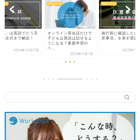
コラム
英語コラム
英語コラム
入試」は英語でどう言
オンライン英会話だけで
旅行前に確認したい
？例文付きで解説！
子どもは英語は話せるよ
意事項」を表す英語
うになる？家庭学習の
ベ...
2024年12月17日
2023年12
2025年11月7日