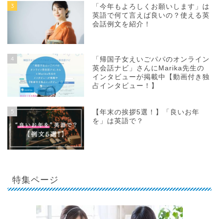
3
「今年もよろしくお願いします」は
英語で何て言えば良いの？使える英
会話例文を紹介！
4
「帰国子女えいごパパのオンライン
英会話ナビ」さんにMarika先生の
インタビューが掲載中【動画付き独
占インタビュー！】
5
【年末の挨拶5選！】「良いお年
を」は英語で？
特集ページ