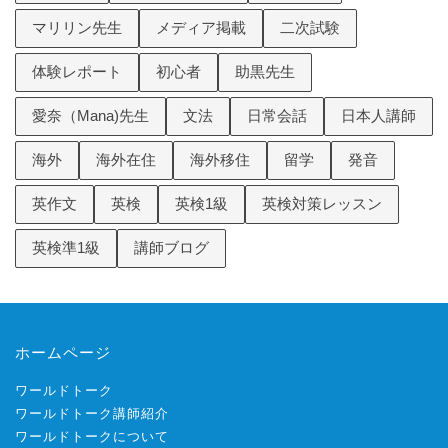
マリリン先生
メディア掲載
二次試験
体験レポート
初心者
助黒先生
愛奈（Mana)先生
文法
日常会話
日本人講師
海外
海外在住
海外移住
留学
発音
英作文
英検
英検1級
英検対策レッスン
英検準1級
講師ブログ
ホームページ
ワールドトーク
ワールドトーク講師紹介
ワールドトークについて