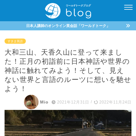
日本人講師のオンライン英会話「ワールドトーク」
すきま英語
大和三山、天香久山に登って来まし
た！正月の初詣前に日本神話や世界の
神話に触れてみよう！そして、見え
ない世界と言語のルーツに想いを馳せ
よう！
Mio
2021年12月31日
/
2022年11月24日