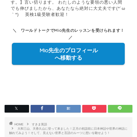
す。】言い切ります。 わたしのような要領の悪い人間
でも伸びましたから、あなたなら絶対に大丈夫です(*´ω
｀*) 英検1級受験者歓迎！
＼ ワールドトークでMio先生のレッスンを受けられます！
／
Mio先生のプロフィール
へ移動する
HOME
すきま英語
大和三山、天香久山に登って来ました！正月の初詣前に日本神話や世界の神話に
触れてみよう！そして、見えない世界と言語のルーツに想いを馳せよう！