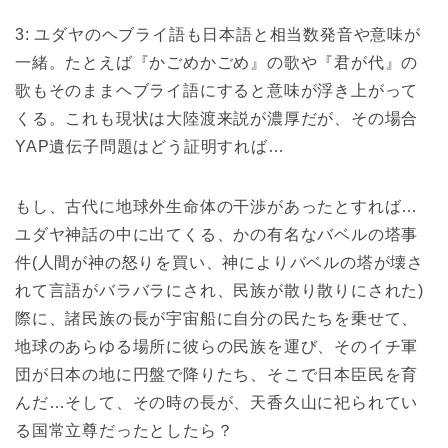
3: ユダヤのヘブライ語も日本語と相当数発音や意味が
一緒。たとえば『かごめかごめ』の歌や『君が代』の
歌もそのままヘブライ語にすると意味が浮き上がって
くる。これも現状は大陸渡来説が濃厚だが、その場合
YAP遺伝子問題はどう証明すれば…
もし、古代に地球外生命体の干渉があったとすれば…
ユダヤ神話の中に出てくる、かの有名なバベルの塔事
件(人間が神の怒りを買い、神によりバベルの塔が壊さ
れて言語がバラバラにされ、民族が散り散りにされた)
際に、諸民族の長が宇宙船に自分の民たちを乗せて、
地球のあらゆる場所に彼らの民族を運び、そのイチ軍
団が日本の地に円盤で降りたち、そこで日本臣民を育
んだ…そして、その時の長が、天香久山に祀られてい
る国常立尊だったとしたら？