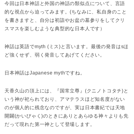
今回は日本神話と外国の神話の類似点について、言語
的な視点から迫ってみます。(ちなみに、私自身のこと
を書きますと、自分は初詣やお盆の墓参りをしてクリ
スマスを楽しむような典型的な日本人です）
神話は英語でmyth (ミス)と言います。最後の発音はsほ
ど強くせず、弱く発音してあげてください。
日本神話はJapanese mythですね。
天香久山の頂上には、『国常立尊』(クニノトコタチ)と
いう神が祀られており、アマテラスほど知名度がない
のが個人的に残念なのですが、実は日本書紀では天地
開闢(かいびゃく)のときにありとあらゆる神々よりも先
だって現れた第一神として登場します。