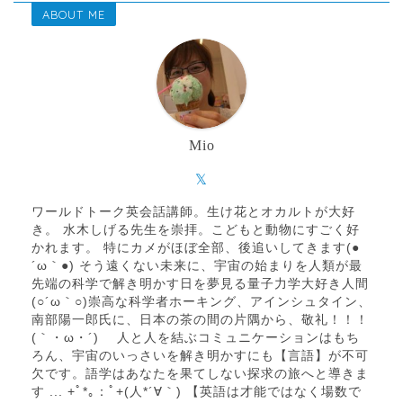
ABOUT ME
Mio
ワールドトーク英会話講師。生け花とオカルトが大好
き。 水木しげる先生を崇拝。こどもと動物にすごく好
かれます。 特にカメがほぼ全部、後追いしてきます(●
´ω｀●) そう遠くない未来に、宇宙の始まりを人類が最
先端の科学で解き明かす日を夢見る量子力学大好き人間
(○´ω｀○)崇高な科学者ホーキング、アインシュタイン、
南部陽一郎氏に、日本の茶の間の片隅から、敬礼！！！
(｀・ω・´)ゝ 人と人を結ぶコミュニケーションはもち
ろん、宇宙のいっさいを解き明かすにも【言語】が不可
欠です。語学はあなたを果てしない探求の旅へと導きま
す ... +ﾟ*｡：ﾟ+(人*´∀｀) 【英語は才能ではなく場数で