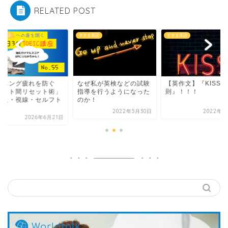
RELATED POST
ま英語
すきま英語
すきま英語
ぜ私が英検などの試験
【英作文】『KISSの法
リスニング疲れを防
導を行うようになった
則』！！！
「セット間リセット
か！
—呼吸・視線・セル
ー...
2022年5月30日
2022年3月2日
2026年6