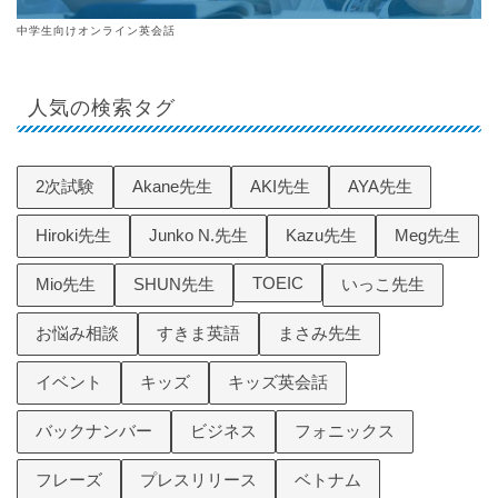
中学生向けオンライン英会話
人気の検索タグ
2次試験
Akane先生
AKI先生
AYA先生
Hiroki先生
Junko N.先生
Kazu先生
Meg先生
TOEIC
Mio先生
SHUN先生
いっこ先生
お悩み相談
すきま英語
まさみ先生
イベント
キッズ
キッズ英会話
バックナンバー
ビジネス
フォニックス
フレーズ
プレスリリース
ベトナム