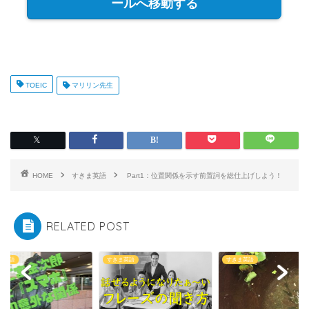
ールへ移動する
TOEIC
マリリン先生
HOME
すきま英語
Part1：位置関係を示す前置詞を総仕上げしよう！
RELATED POST
ま英語
すきま英語
すきま英語