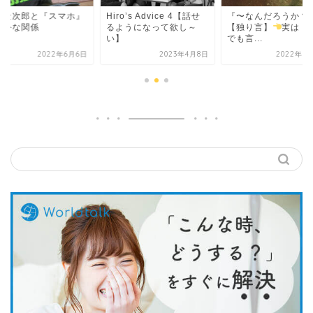
宮金次郎と『スマホ』
Hiro’s Advice 4【話せ
『〜なんだろうか？
意外な関係
るようになって欲し～
【独り言】
実は【
い】
でも言...
2022年6月6日
2023年4月8日
2022年6