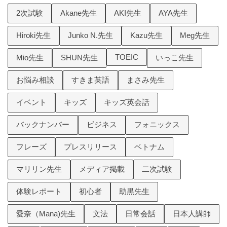
2次試験
Akane先生
AKI先生
AYA先生
Hiroki先生
Junko N.先生
Kazu先生
Meg先生
TOEIC
Mio先生
SHUN先生
いっこ先生
お悩み相談
すきま英語
まさみ先生
イベント
キッズ
キッズ英会話
バックナンバー
ビジネス
フォニックス
フレーズ
プレスリリース
ベトナム
マリリン先生
メディア掲載
二次試験
体験レポート
初心者
助黒先生
愛奈（Mana)先生
文法
日常会話
日本人講師