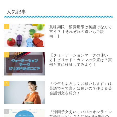
人気記事
1
賞味期限・消費期限は英語でなんて
言う？【それぞれの違いもご説
明！】
2
【クォーテーションマークの使い
方】ピリオド・カンマの位置は？実
例と共に検証してみよう！
3
「今年もよろしくお願いします」は
英語で何て言えば良いの？使える英
会話例文を紹介！
4
「帰国子女えいごパパのオンライン
英会話ナビ」さんにMarika先生の