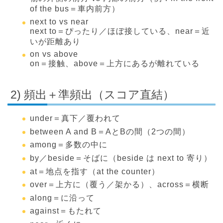
of the bus＝車内前方）
next to vs near
next to＝ぴったり／ほぼ接している、near＝近
いが距離あり
on vs above
on＝接触、above＝上方にあるが離れている
2) 頻出＋準頻出（スコア直結）
under＝真下／覆われて
between A and B＝AとBの間（2つの間）
among＝多数の中に
by／beside＝そばに（beside は next to 寄り）
at＝地点を指す（at the counter）
over＝上方に（覆う／架かる）、across＝横断
along＝に沿って
against＝もたれて