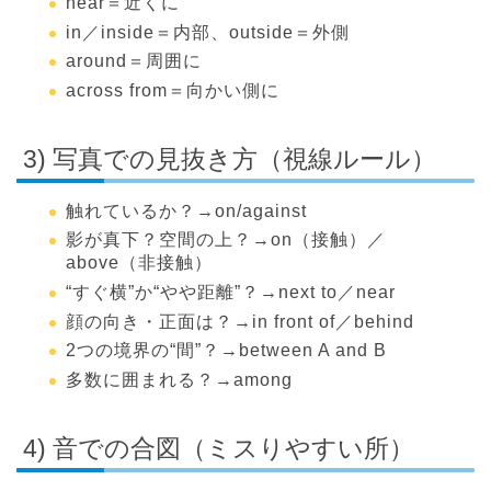
near＝近くに
in／inside＝内部、outside＝外側
around＝周囲に
across from＝向かい側に
3) 写真での見抜き方（視線ルール）
触れているか？→on/against
影が真下？空間の上？→on（接触）／
above（非接触）
“すぐ横”か“やや距離”？→next to／near
顔の向き・正面は？→in front of／behind
2つの境界の“間”？→between A and B
多数に囲まれる？→among
4) 音での合図（ミスりやすい所）