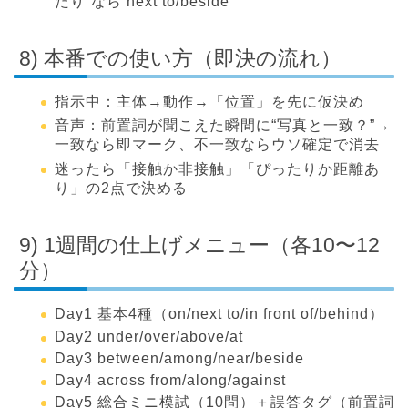
たり”なら next to/beside
8) 本番での使い方（即決の流れ）
指示中：主体→動作→「位置」を先に仮決め
音声：前置詞が聞こえた瞬間に“写真と一致？”→
一致なら即マーク、不一致ならウソ確定で消去
迷ったら「接触か非接触」「ぴったりか距離あ
り」の2点で決める
9) 1週間の仕上げメニュー（各10〜12
分）
Day1 基本4種（on/next to/in front of/behind）
Day2 under/over/above/at
Day3 between/among/near/beside
Day4 across from/along/against
Day5 総合ミニ模試（10問）＋誤答タグ（前置詞