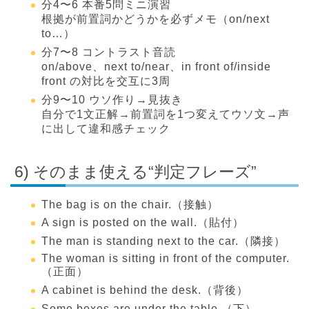
分4〜6 本番5問ミニ演習
根拠が前置詞かどうかを必ずメモ（on/next
to…）
分7〜8 コントラスト音読
on/above、next to/near、in front of/inside
front の対比を交互に3周
分9〜10 ウソ作り→見抜き
自分で1文正解→前置詞を1つ変えてウソ文→声
に出して違和感チェック
6) そのまま使える“判定フレーズ”
The bag is on the chair.（接触）
A sign is posted on the wall.（貼付）
The man is standing next to the car.（隣接）
The woman is sitting in front of the computer.
（正面）
A cabinet is behind the desk.（背後）
Some boxes are under the table.（下）