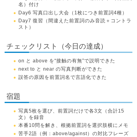
名）付け
Day6 写真口出し大会（1枚につき前置詞4種）
Day7 復習（間違えた前置詞のみ音読＋コントラ
スト）
チェックリスト（今日の達成）
on と above を“接触の有無”で説明できた
next to と near の写真判断ができた
誤答の原因を前置詞名で言語化できた
宿題
写真5枚を選び、前置詞だけで各3文（合計15
文）を録音
本番10問を解き、根拠前置詞を選択肢横にメモ
苦手2語（例：above/against）の対比フレーズ