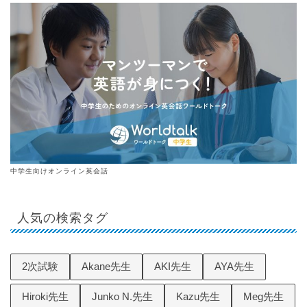
中学生向けオンライン英会話
人気の検索タグ
2次試験
Akane先生
AKI先生
AYA先生
Hiroki先生
Junko N.先生
Kazu先生
Meg先生