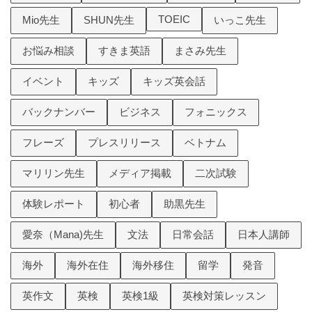
TOEIC
Mio先生
SHUN先生
いっこ先生
お悩み相談
すきま英語
まさみ先生
イベント
キッズ
キッズ英会話
バックナンバー
ビジネス
フォニックス
フレーズ
プレスリリース
ベトナム
マリリン先生
メディア掲載
二次試験
体験レポート
初心者
助黒先生
愛奈（Mana)先生
文法
日常会話
日本人講師
海外
海外在住
海外移住
留学
発音
英作文
英検
英検1級
英検対策レッスン