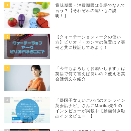
1
賞味期限・消費期限は英語でなんて
言う？【それぞれの違いもご説
明！】
2
【クォーテーションマークの使い
方】ピリオド・カンマの位置は？実
例と共に検証してみよう！
3
「今年もよろしくお願いします」は
英語で何て言えば良いの？使える英
会話例文を紹介！
4
「帰国子女えいごパパのオンライン
英会話ナビ」さんにMarika先生の
インタビューが掲載中【動画付き独
占インタビュー！】