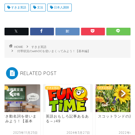
すきま英語
文法
日本人講師
HOME
すきま英語
付帯状況のwithOCを使いまくってみよう！【基本編】
RELATED POST
ま英語
すきま英語
すきま英語
語おもしろ記事あるあ
スコットランドの夏休み
主語付き動名詞を使
♪49
くってみよう！【基
編】
2024年3月27日
2022年6月21日
2025年11