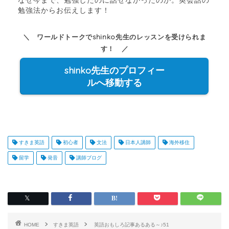
なぜ今まで、勉強したのに話せなかったのか。英会話の
勉強法からお伝えします！
＼ ワールドトークでshinko先生のレッスンを受けられま
す！ ／
shinko先生のプロフィー
ルへ移動する
すきま英語
初心者
文法
日本人講師
海外移住
留学
発音
講師ブログ
HOME
すきま英語
英語おもしろ記事あるある～♪51