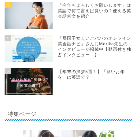
3
「今年もよろしくお願いします」は
英語で何て言えば良いの？使える英
会話例文を紹介！
4
「帰国子女えいごパパのオンライン
英会話ナビ」さんにMarika先生の
インタビューが掲載中【動画付き独
占インタビュー！】
5
【年末の挨拶5選！】「良いお年
を」は英語で？
特集ページ