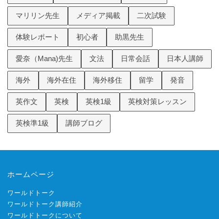
マリリン先生
メディア掲載
二次試験
体験レポート
初心者
助黒先生
愛奈（Mana)先生
文法
日常会話
日本人講師
海外
海外在住
海外移住
留学
発音
英作文
英検
英検1級
英検対策レッスン
英検準1級
講師ブログ
ホームページ
ワールドトーク
ワールドトーク講師紹介
ワールドトークについて