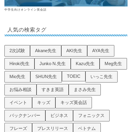
中学生向けオンライン英会話
人気の検索タグ
2次試験
Akane先生
AKI先生
AYA先生
Hiroki先生
Junko N.先生
Kazu先生
Meg先生
TOEIC
Mio先生
SHUN先生
いっこ先生
お悩み相談
すきま英語
まさみ先生
イベント
キッズ
キッズ英会話
バックナンバー
ビジネス
フォニックス
フレーズ
プレスリリース
ベトナム