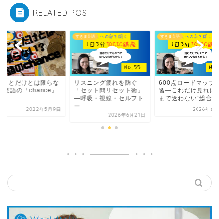
RELATED POST
ま英語
すきま英語
すきま英語
いことだけとは限らな
リスニング疲れを防ぐ
600点ロードマップ
?英語の『chance』
「セット間リセット術」
習—これだけ見れば
—呼吸・視線・セルフト
まで迷わない“総合チ.
ー...
2022年5月9日
2026年6月
2026年6月21日