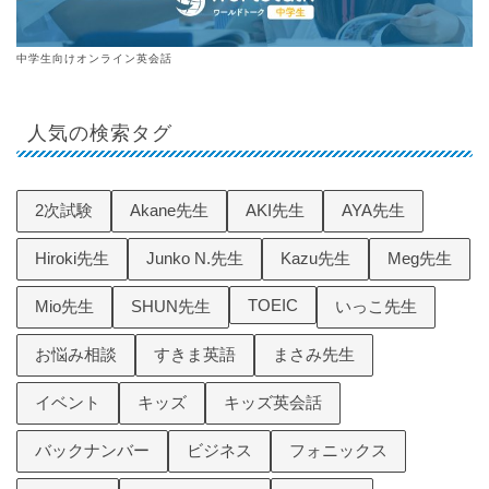
中学生向けオンライン英会話
人気の検索タグ
2次試験
Akane先生
AKI先生
AYA先生
Hiroki先生
Junko N.先生
Kazu先生
Meg先生
TOEIC
Mio先生
SHUN先生
いっこ先生
お悩み相談
すきま英語
まさみ先生
イベント
キッズ
キッズ英会話
バックナンバー
ビジネス
フォニックス