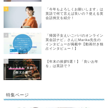
3
「今年もよろしくお願いします」は
英語で何て言えば良いの？使える英
会話例文を紹介！
4
「帰国子女えいごパパのオンライン
英会話ナビ」さんにMarika先生の
インタビューが掲載中【動画付き独
占インタビュー！】
5
【年末の挨拶5選！】「良いお年
を」は英語で？
特集ページ