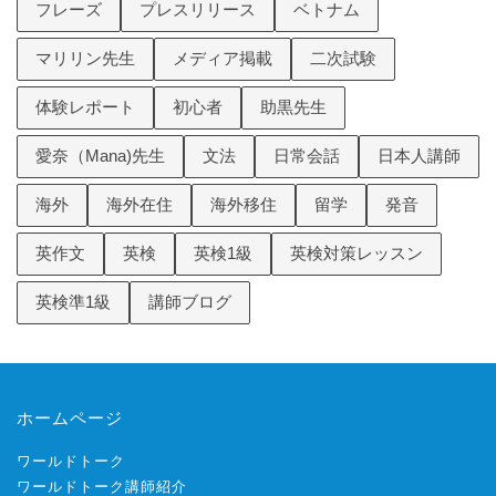
フレーズ
プレスリリース
ベトナム
マリリン先生
メディア掲載
二次試験
体験レポート
初心者
助黒先生
愛奈（Mana)先生
文法
日常会話
日本人講師
海外
海外在住
海外移住
留学
発音
英作文
英検
英検1級
英検対策レッスン
英検準1級
講師ブログ
ホームページ
ワールドトーク
ワールドトーク講師紹介