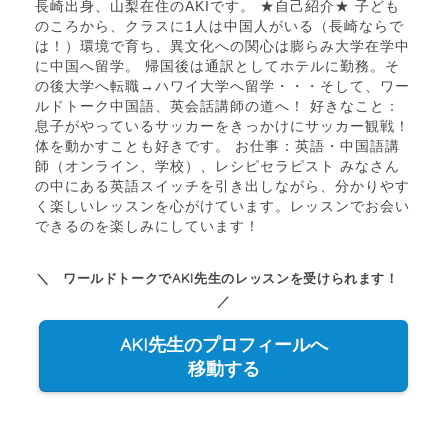
長崎出身、山梨在住のAKIです。 ★自己紹介★ 子ども
のころから、クラスに1人は中国人がいる（長崎ならで
は！）環境で育ち、異文化への関心は膨らみ大学在学中
に中国へ留学。 帰国後は通訳としてホテルに勤務。そ
の後大学へ転職→ハワイ大学へ留学・・・そして、ワー
ルドトーク中国語、英会話講師の道へ！ 好きなこと：
息子がやっているサッカーをきっかけにサッカー観戦！
体を動かすことも好きです。 お仕事：英語・中国語講
師（オンライン、学校）、レシピセラピスト みなさん
の中にある英語スイッチを引き出しながら、分かりやす
く楽しいレッスンを心がけています。レッスンでお会い
できるのを楽しみにしています！
＼ ワールドトークでAKI先生のレッスンを受けられます！
／
AKI先生のプロフィールへ
移動する