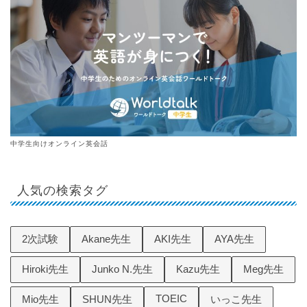
中学生向けオンライン英会話
人気の検索タグ
2次試験
Akane先生
AKI先生
AYA先生
Hiroki先生
Junko N.先生
Kazu先生
Meg先生
TOEIC
Mio先生
SHUN先生
いっこ先生