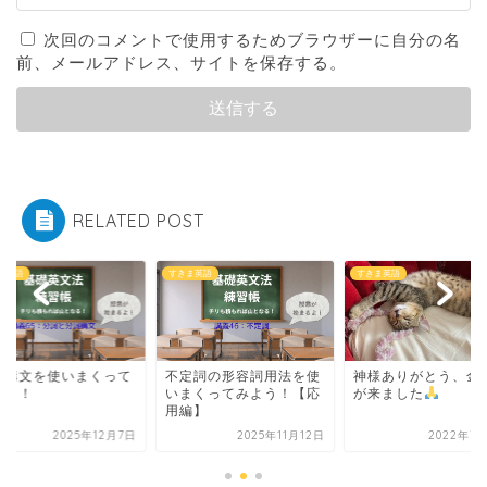
次回のコメントで使用するためブラウザーに自分の名
前、メールアドレス、サイトを保存する。
RELATED POST
ま英語
すきま英語
すきま英語
詞構文を使いまくって
不定詞の形容詞用法を使
神様ありがとう、金
よう！
いまくってみよう！【応
が来ました
用編】
2025年12月7日
2025年11月12日
2022年7月