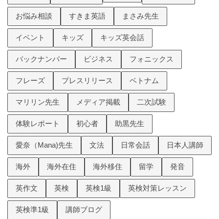
お悩み相談
すきま英語
まさみ先生
イベント
キッズ
キッズ英会話
バックナンバー
ビジネス
フォニックス
フレーズ
プレスリリース
ベトナム
マリリン先生
メディア掲載
二次試験
体験レポート
初心者
助黒先生
愛奈（Mana)先生
文法
日常会話
日本人講師
海外
海外在住
海外移住
留学
発音
英作文
英検
英検1級
英検対策レッスン
英検準1級
講師ブログ