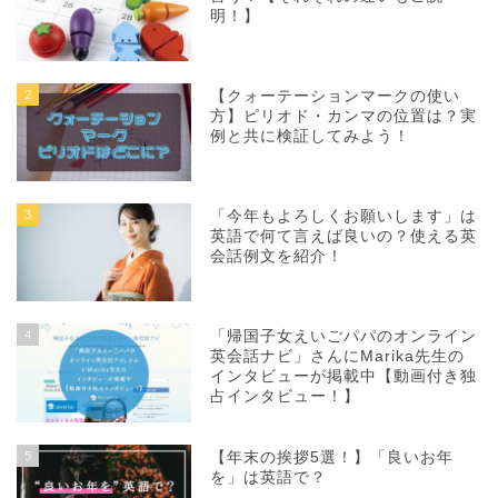
明！】
2
【クォーテーションマークの使い
方】ピリオド・カンマの位置は？実
例と共に検証してみよう！
3
「今年もよろしくお願いします」は
英語で何て言えば良いの？使える英
会話例文を紹介！
4
「帰国子女えいごパパのオンライン
英会話ナビ」さんにMarika先生の
インタビューが掲載中【動画付き独
占インタビュー！】
5
【年末の挨拶5選！】「良いお年
を」は英語で？