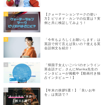
2
【クォーテーションマークの使い
方】ピリオド・カンマの位置は？実
例と共に検証してみよう！
3
「今年もよろしくお願いします」は
英語で何て言えば良いの？使える英
会話例文を紹介！
4
「帰国子女えいごパパのオンライン
英会話ナビ」さんにMarika先生の
インタビューが掲載中【動画付き独
占インタビュー！】
5
【年末の挨拶5選！】「良いお年
を」は英語で？