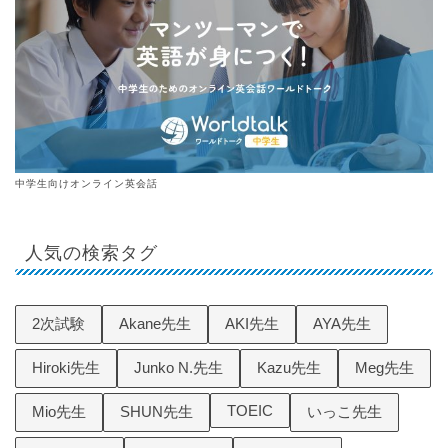
中学生向けオンライン英会話
人気の検索タグ
2次試験
Akane先生
AKI先生
AYA先生
Hiroki先生
Junko N.先生
Kazu先生
Meg先生
TOEIC
Mio先生
SHUN先生
いっこ先生