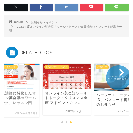
HOME
お知らせ・イベント
2022年度オンライン英会話「ワールドトーク」会員様向けアンケート結果を公
開
RELATED POST
らせ・イベント
お知らせ・イベント
お知らせ
本人講師に特化したオ
​オンライン英会話ワール
パーソナルミーティ
ライン英会話のワール
ドトーク・クリスマス企
ID、パスコード掲載
トーク、レッスン回
画 アドベントカレン...
のお知らせ
.
2015年12月10日
2025年6
2019年7月31日