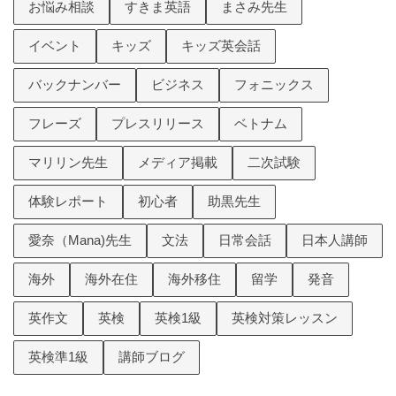
お悩み相談
すきま英語
まさみ先生
イベント
キッズ
キッズ英会話
バックナンバー
ビジネス
フォニックス
フレーズ
プレスリリース
ベトナム
マリリン先生
メディア掲載
二次試験
体験レポート
初心者
助黒先生
愛奈（Mana)先生
文法
日常会話
日本人講師
海外
海外在住
海外移住
留学
発音
英作文
英検
英検1級
英検対策レッスン
英検準1級
講師ブログ