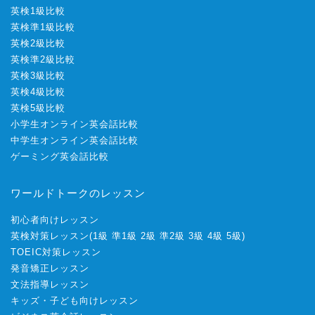
英検1級比較
英検準1級比較
英検2級比較
英検準2級比較
英検3級比較
英検4級比較
英検5級比較
小学生オンライン英会話比較
中学生オンライン英会話比較
ゲーミング英会話比較
ワールドトークのレッスン
初心者向けレッスン
英検対策レッスン
(
1級
準1級
2級
準2級
3級
4級
5級
)
TOEIC対策レッスン
発音矯正レッスン
文法指導レッスン
キッズ・子ども向けレッスン