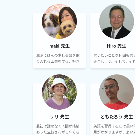
maki 先生
Hiro 先生
生活にほんの少し英語を取
言いたいことを何回も言
り入れる工夫をする、好き
みましょう。そして、そ
な映画を何度も繰り返し観
飽きずに継続することで
る、好きな洋楽の歌詞の意
私は講師としてだけでは
味を調べてみる…など、『好
く、皆さんのペースラン
き』を英語学習に紐付けて
として常に伴走します。
楽しむ事から始めてみたり
するのが『続けたい』とい
うモチベーションにもつな
がると思います。
リサ 先生
ともたろう 先生
最初は話せなくて間が結構
英語を習得するには長い
あった生徒さんが１年くら
月がかかりますが、よい