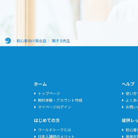
初心者向け英会話
陽子 S先生
ホ
ー
ム
ホーム
ヘルプ
トップページ
使い方
無料体験・アカウント作成
よくあ
マイページログイン
お問い
はじめての方
提供レ
ワールドトークとは
初心者
日本人講師のメリット
英検対