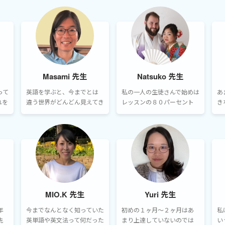
Masami 先生
Natsuko 先生
って
英語を学ぶと、今までとは
私の一人の生徒さんで始めは
あ
れを
違う世界がどんどん見えてき
レッスンの８０パーセント
き
す。
ます。日常生活だけではな
を日本語で対応していまし
ら
な
く、新しい仕事に出会えた
たが2ヵ月後はレッスンの９
し
ナー
り、職種変えをする可能性
０パーセントを英語で聞き
が生まれたり、いろんな異
取って頂けるようになりまし
変が起きることもあります。
た。
MIO.K 先生
Yuri 先生
年
今までなんとなく知っていた
初めの１ヶ月〜２ヶ月はあ
私
先
英単語や英文法って何だった
まり上達していないのでは
い