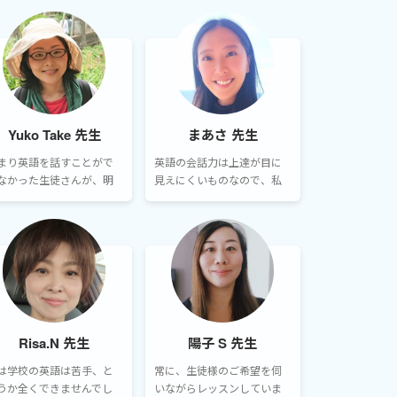
Yuko Take 先生
まあさ 先生
まり英語を話すことがで
英語の会話力は上達が目に
なかった生徒さんが、明
見えにくいものなので、私
かに徐々にレベルアップ
のレッスンでは「できるよ
ました。
うになったこと」が明確に
なるよう心がけています。
Risa.N 先生
陽子 S 先生
は学校の英語は苦手、と
常に、生徒様のご希望を伺
うか全くできませんでし
いながらレッスンしていま