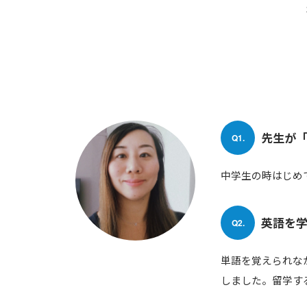
先生が
Q1.
中学生の時はじめ
英語を
Q2.
単語を覚えられな
しました。留学す