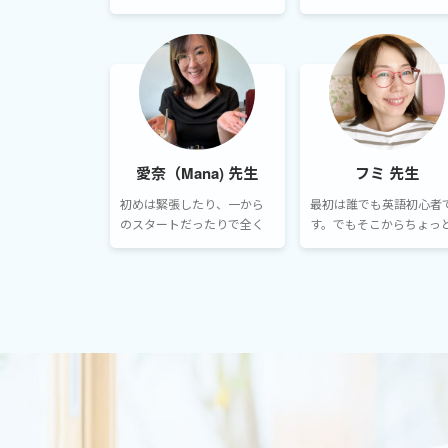
い毎週レッスンを取ってくだ
生に巡り合ってその先生
さって、会話が出来るように
ドバイスをきちんときい
なりました。
こつこつ学んでいけば、
英会話程度なら数年でで
るようになるでしょう。
愛奈（Mana) 先生
フミ 先生
初めは緊張したり、一から
最初は誰でも英語初心者
のスタートだったりで全く
す。でもそこからちょっ
話せなかった生徒様も多い
つ練習をしていくことで
のですが、続けていくと必
みなさん上達していかれ
ず成長しています！
す。