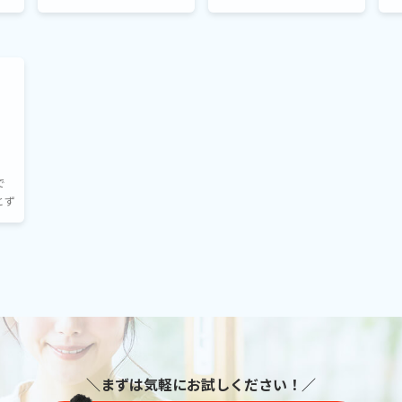
のア
んだろう？というモヤモヤを
ないかと悩むこともあるか
た
て
一緒に解消してみません
と思いますが、３ヶ月目に
っ
日常
か！
は前より少し自信を持って英
き
語で伝えることができるよ
うになっている生徒さんたち
がいます。
で
とず
、
ま
＼まずは気軽にお試しください！／