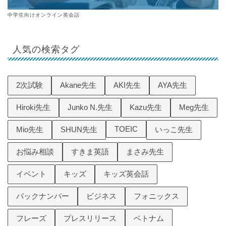
中学生向けオンライン英会話
人気の検索タグ
2次試験
Akane先生
AKI先生
AYA先生
Hiroki先生
Junko N.先生
Kazu先生
Meg先生
TOEIC
Mio先生
SHUN先生
いっこ先生
お悩み相談
すきま英語
まさみ先生
イベント
キッズ
キッズ英会話
バックナンバー
ビジネス
フォニックス
フレーズ
プレスリリース
ベトナム