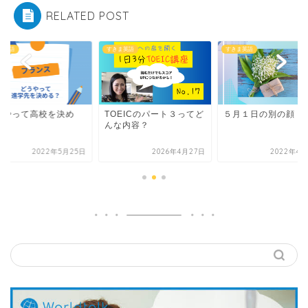
RELATED POST
ま英語
すきま英語
すきま英語
OEICのパート３ってど
５月１日の別の顔
どうやって高校を決
な内容？
る？
2026年4月27日
2022年4月26日
2022年5月