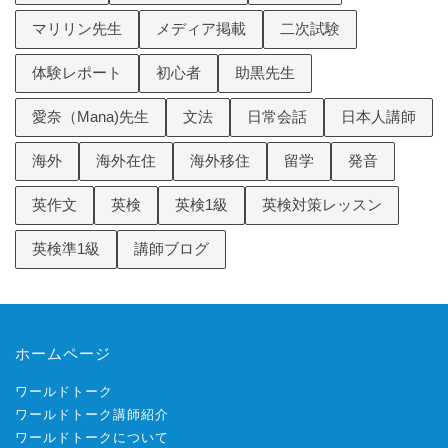
マリリン先生
メディア掲載
二次試験
体験レポート
初心者
助黒先生
愛奈（Mana)先生
文法
日常会話
日本人講師
海外
海外在住
海外移住
留学
発音
英作文
英検
英検1級
英検対策レッスン
英検準1級
講師ブログ
ホームページ
ワールドトーク
ワールドトーク講師紹介
ワールドトークについて