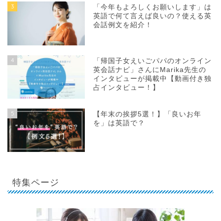
3
「今年もよろしくお願いします」は
英語で何て言えば良いの？使える英
会話例文を紹介！
4
「帰国子女えいごパパのオンライン
英会話ナビ」さんにMarika先生の
インタビューが掲載中【動画付き独
占インタビュー！】
5
【年末の挨拶5選！】「良いお年
を」は英語で？
特集ページ