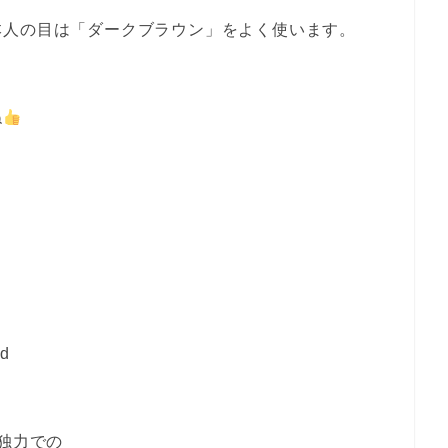
本人の目は「ダークブラウン」をよく使います。
ね
ed
 独力での