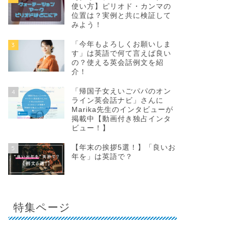
使い方】ピリオド・カンマの
位置は？実例と共に検証して
みよう！
「今年もよろしくお願いしま
3
す」は英語で何て言えば良い
の？使える英会話例文を紹
介！
「帰国子女えいごパパのオン
4
ライン英会話ナビ」さんに
Marika先生のインタビューが
掲載中【動画付き独占インタ
ビュー！】
【年末の挨拶5選！】「良いお
5
年を」は英語で？
特集ページ