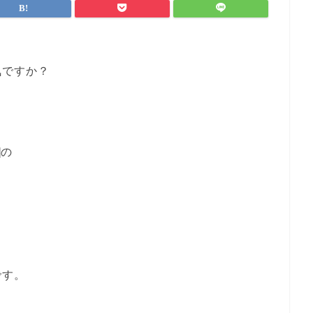
気ですか？
]の
です。