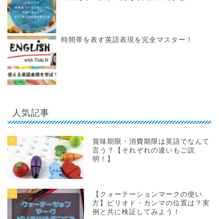
時間帯を表す英語表現を完全マスター！
人気記事
1
賞味期限・消費期限は英語でなんて
言う？【それぞれの違いもご説
明！】
2
【クォーテーションマークの使い
方】ピリオド・カンマの位置は？実
例と共に検証してみよう！