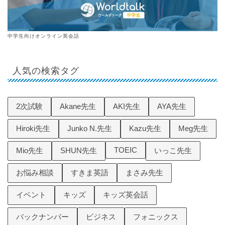
中学生向けオンライン英会話
人気の検索タグ
2次試験
Akane先生
AKI先生
AYA先生
Hiroki先生
Junko N.先生
Kazu先生
Meg先生
TOEIC
Mio先生
SHUN先生
いっこ先生
お悩み相談
すきま英語
まさみ先生
イベント
キッズ
キッズ英会話
バックナンバー
ビジネス
フォニックス