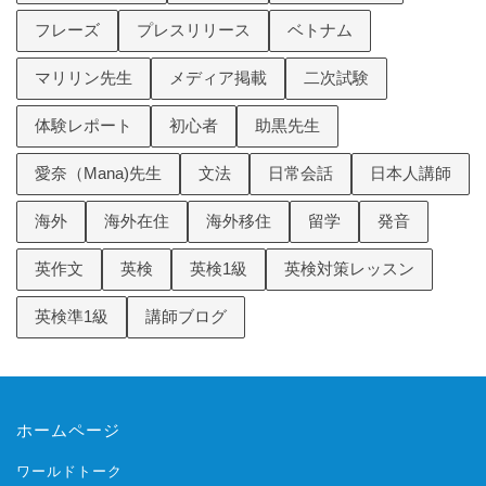
フレーズ
プレスリリース
ベトナム
マリリン先生
メディア掲載
二次試験
体験レポート
初心者
助黒先生
愛奈（Mana)先生
文法
日常会話
日本人講師
海外
海外在住
海外移住
留学
発音
英作文
英検
英検1級
英検対策レッスン
英検準1級
講師ブログ
ホームページ
ワールドトーク