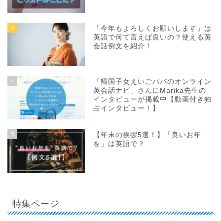
3
「今年もよろしくお願いします」は
英語で何て言えば良いの？使える英
会話例文を紹介！
4
「帰国子女えいごパパのオンライン
英会話ナビ」さんにMarika先生の
インタビューが掲載中【動画付き独
占インタビュー！】
5
【年末の挨拶5選！】「良いお年
を」は英語で？
特集ページ