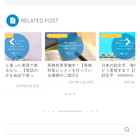
RELATED POST
クナンバー
バックナンバー
バックナンバー
つもと違った表現で差
英検対策実施中！【英検
日本の顔文字、海外
つけるなら…【英語の
対策レッスンを行ってい
どう表現する？【海
とわざを会話で使っ
る講師のご紹介】
顔文字「emotico...
.
2017年11月29日
2021年2
2019年9月16日