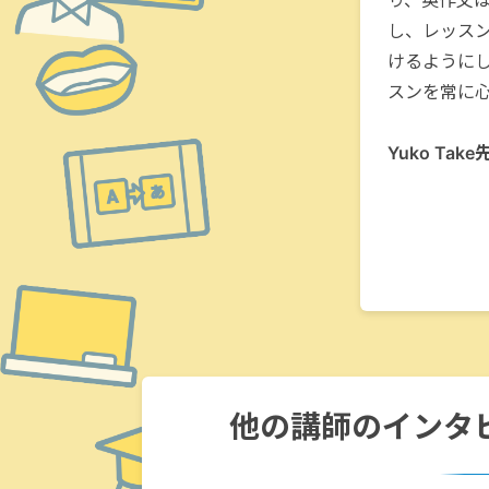
り、英作文
し、レッス
けるように
スンを常に
Yuko Ta
他の講師のインタ