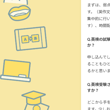
まずは、弱
す。（英作
集中的に行
す）、時間
Q.英検の試
か？
申し込んで
ることもひ
るかと思い
Q.英検受験
すか？
どこから手
ます。少し