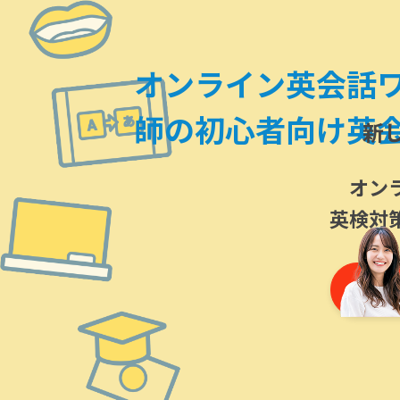
オンライン英会話
師の初心者向け英
新
オン
英検対
英検