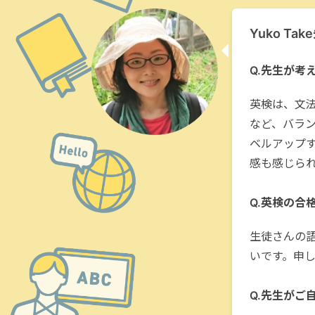
Yuko T
Q.先生が考
英検は、文
など、バラ
ベルアップ
感も感じら
Q.英検の合
生徒さんの
いです。申
Q.先生がご