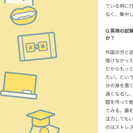
ている時に
なく、集中
Q.英検の試
か？
外国の方と
情けなかっ
だからもっ
たい。とい
分の身を置
遠くなるし
間を作って
てみる。最
注力しても
のはストレ