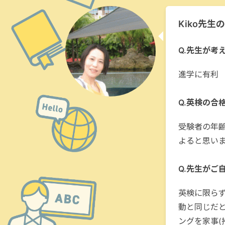
Kiko先
Q.先生が考
進学に有利
Q.英検の合
受験者の年
よると思いま
Q.先生がご
英検に限ら
動と同じだ
ングを家事(