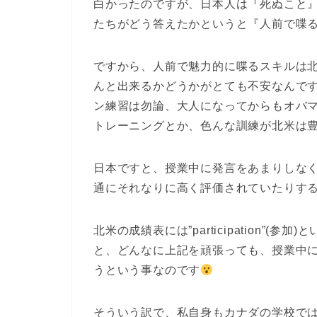
白かったのですが、日本人は『死ぬこと
たちがどう答えたかというと『人前で喋るこ
ですから、人前で魅力的に喋るスキルは
んと出来るかどうかがとても不安なんで
ン練習は勿論、大人になってからもオバ
トレーニングとか、色んな訓練が北米は
日本ですと、授業中に発言をあまりしな
通にそれなりに高く評価されていたりす
北米の成績表には”participation”
と、どんなに上記を頑張っても、授業中
うという事なのです
そういう訳で、私自身もカナダの学校で