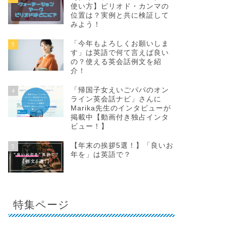
使い方】ピリオド・カンマの
位置は？実例と共に検証して
みよう！
「今年もよろしくお願いしま
3
す」は英語で何て言えば良い
の？使える英会話例文を紹
介！
「帰国子女えいごパパのオン
4
ライン英会話ナビ」さんに
Marika先生のインタビューが
掲載中【動画付き独占インタ
ビュー！】
【年末の挨拶5選！】「良いお
5
年を」は英語で？
特集ページ