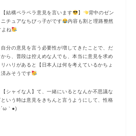
も【結構ペラペラ意見を言います
】
背中のゼン
ミニチュアなちびっ子がです
内容も割と理路整然
すよね
て自分の意見を言う必要性が増してきたことで、だ
すから、普段は控えめな人でも、本当に意見を求め
メリハリがあると【日本人は何を考えているかちょ
に済みそうです
も【シャイな人】て、一緒にいるとなんか不思議な
ざという時は意見をきちんと言うようにして、性格
ω｀●)