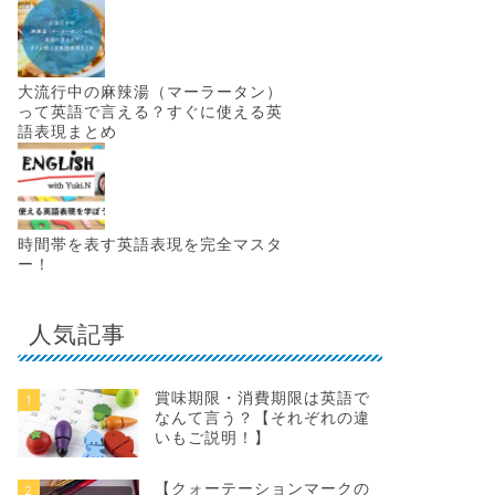
大流行中の麻辣湯（マーラータン）
って英語で言える？すぐに使える英
語表現まとめ
時間帯を表す英語表現を完全マスタ
ー！
人気記事
賞味期限・消費期限は英語で
1
なんて言う？【それぞれの違
いもご説明！】
【クォーテーションマークの
2