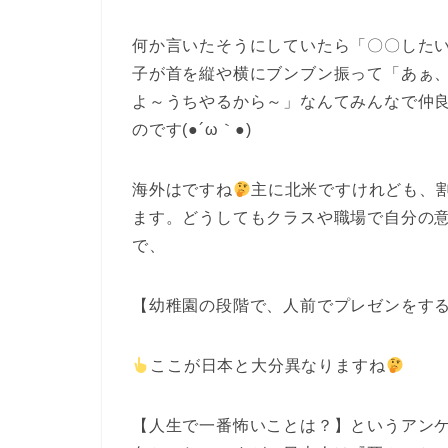
何か言いたそうにしていたら「〇〇した
子が首を縦や横にブンブン振って「あぁ
よ～うちやるから～」なんてみんなで仲
のです(●´ω｀●)
海外はですね
主に北米ですけれども、
ます。どうしてもクラスや職場で自分の
で、
【幼稚園の段階で、人前でプレゼンをす
ここが日本と大分異なりますね
【人生で一番怖いことは？】というアン