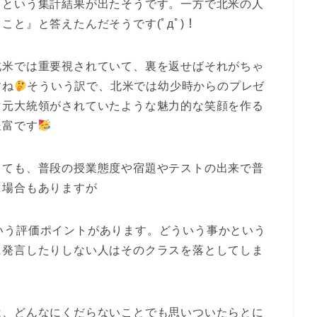
』という集計結果が出たそうです。一方で北米の人
と』と答えたんだそうです(ﾟдﾟ)！
北米では重要視されていて、裏を返せばそれがちゃ
すね
そういう訳で、北米では幼少時からのプレゼ
マ元大統領がされていたような魅力的な笑顔を作る
豊富です
くても、普段の授業態度や宿題やテストの出来で普
る場合もありますが
(参加)という評価ポイントがあります。どういう事かという
に発言したりしない人はそのクラスを落としてしま
は、どんなにくだらないことでも思いついたらとに