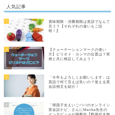
人気記事
1
賞味期限・消費期限は英語でなんて
言う？【それぞれの違いもご説
明！】
2
【クォーテーションマークの使い
方】ピリオド・カンマの位置は？実
例と共に検証してみよう！
3
「今年もよろしくお願いします」は
英語で何て言えば良いの？使える英
会話例文を紹介！
4
「帰国子女えいごパパのオンライン
英会話ナビ」さんにMarika先生の
インタビューが掲載中【動画付き独