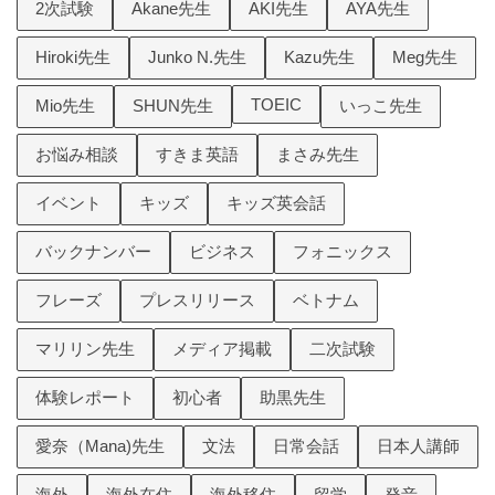
2次試験
Akane先生
AKI先生
AYA先生
Hiroki先生
Junko N.先生
Kazu先生
Meg先生
TOEIC
Mio先生
SHUN先生
いっこ先生
お悩み相談
すきま英語
まさみ先生
イベント
キッズ
キッズ英会話
バックナンバー
ビジネス
フォニックス
フレーズ
プレスリリース
ベトナム
マリリン先生
メディア掲載
二次試験
体験レポート
初心者
助黒先生
愛奈（Mana)先生
文法
日常会話
日本人講師
海外
海外在住
海外移住
留学
発音