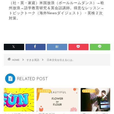
（社・英・家庭）米国放浪（ボールルームダンス）→欧
州放浪→語学教育研究＆英会話講師。得意なレッスン→
トピックトーク（海外Newsダイジェスト）・英検２次
対策。
HOME
すきま英語
日本文化を伝えるには。
RELATED POST
ま英語
すきま英語
すきま英語