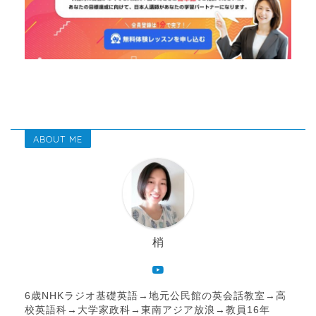
ABOUT ME
梢
6歳NHKラジオ基礎英語→地元公民館の英会話教室→高
校英語科→大学家政科→東南アジア放浪→教員16年