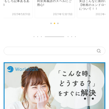
語おもしろ記事あるあ
同音異義語のスペルにご
実はこんなに面白い
♪8
用心!
【映画のエンドロー
について！！
2023年5月31日
2021年12月13日
2022年4月