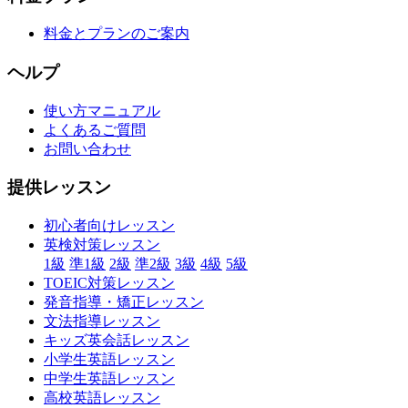
料金とプランのご案内
ヘルプ
使い方マニュアル
よくあるご質問
お問い合わせ
提供レッスン
初心者向けレッスン
英検対策レッスン
1級
準1級
2級
準2級
3級
4級
5級
TOEIC対策レッスン
発音指導・矯正レッスン
文法指導レッスン
キッズ英会話レッスン
小学生英語レッスン
中学生英語レッスン
高校英語レッスン