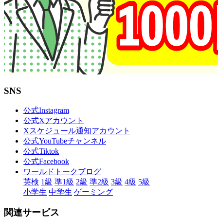
SNS
公式Instagram
公式Xアカウント
Xスケジュール通知アカウント
公式YouTubeチャンネル
公式Tiktok
公式Facebook
ワールドトークブログ
英検
1級
準1級
2級
準2級
3級
4級
5級
小学生
中学生
ゲーミング
関連サービス