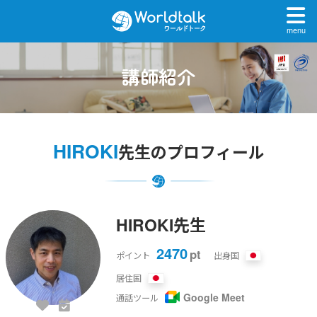
menu
講師紹介
HIROKI
先生のプロフィール
HIROKI先生
2470
pt
ポイント
出身国
居住国
Google Meet
通話ツール