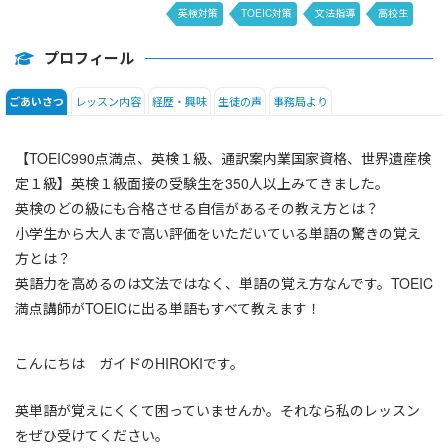
英検対策
TOEIC対策
文法指導
高校生
英文添削
プロフィール
レッスン内容
経歴・興味
生徒の声
事務局より
ごあいさつ
【TOEIC990点満点、英検１級、通訳案内業国家資格、世界遺産検
定１級】英検１級面接の受験生を350人以上みてきました。
英検のどの級にも合格させる自信があるその教え方とは？
小学生から大人まで高い評価をいただいている単語の驚きの覚え
方とは？
英語力を高めるのは文法ではなく、単語の覚え方なんです。TOEIC
満点講師がTOEICに出る単語もすべて教えます！
こんにちは ガイドのHIROKIです。
英単語が覚えにくくて困っていませんか。それなら私のレッスン
をぜひ受けてください。