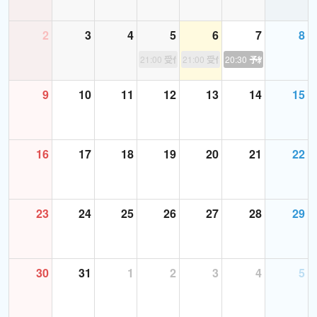
点を獲得されました。
どの級でも単語が得点源になる教え方をします！
2
3
4
5
6
7
8
単語がうまく軌道に乗っていくと、今度は文法です。これもコツが
21:00
受付終了
21:00
受付終了
20:30
予約あり
あります。
苦手だという人が私のレッスンを受けたあと、英検の筆記の点数
9
10
11
12
13
14
15
がみるみる上がっていってます。
（英検であればすべての級のどの分野も網羅していますので安心し
てご受講していただけます）
16
17
18
19
20
21
22
教えている私が一番大切にしていること。それは「受講生の方を
知的に驚かすこと」です。
23
24
25
26
27
28
29
悲しいかな、私は中学2年で英検3級に落ちたことがあります。で
も、勉強のコツを知ってからは通訳の試験をはじめ、面接試験は
すべて一発合格してきました。人相手の試験で第一印象よくするコ
30
31
1
2
3
4
5
ツを余すところなく教えます。
レッスン中のポイントは全部チャットボックスに書き込みますの