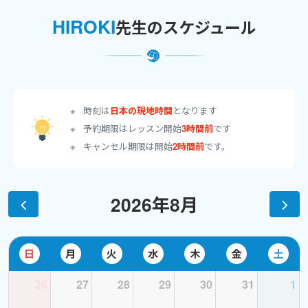
また、ちまたの単語の本は語源から説明していますが、結構難し
HIROKI
いな〜と思いませんか。
先生のスケジュール
たしかに語源もある程度までは大事ですが、悲しいかなマニアッ
クなものが比較的多いのです。
私は学習者目線で覚えやすい方法を考えました。それは「韻を踏
むこと」なんです。
時刻は
日本の現地時間
となります
それっておやじギャクみたいに覚えるんでしょと思われましたか。
予約期限はレッスン開始
3時間前
です
そうではありません。
キャンセル期限は開始
2時間前
です。
そんな覚え方は読解のときにノイズになってしまうので取り入れ
ていません。
2026年8月
いくつもの英語の辞書を読み通した私がオリジナルで教えていま
す。
日
月
火
水
木
金
土
ちなみに、レッスン生のおひとりは、2023年度第3回の英検１級の
語彙問題で、25問中24正解されました。
26
27
28
29
30
31
1
単語が苦手な方で苦労されていましたが、私とのレッスンで高得