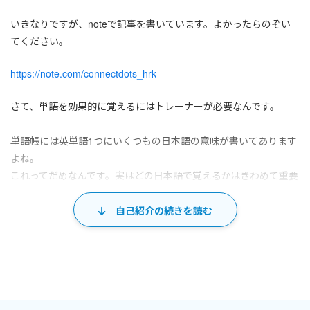
いきなりですが、noteで記事を書いています。よかったらのぞい
てください。
https://note.com/connectdots_hrk
さて、単語を効果的に覚えるにはトレーナーが必要なんです。
単語帳には英単語1つにいくつもの日本語の意味が書いてあります
よね。
これってだめなんです。実はどの日本語で覚えるかはきわめて重要
です。
最初にふさわしくない語を頭に刷り込んでしまうと、次に刷り直す
自己紹介の続きを読む
作業は大変になりますよ。
たとえば、allowを「許す」、leaveを「去る」で覚えていません
か。だとしたらかなり重症レベルです。
どの語で覚えるかを適切にアドバイスします！