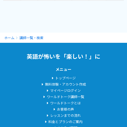
で、レッスンに集中することができます！
（チャットボックスの情報量に驚かれる方も多いです）
【資格・経歴】
金沢泉丘高卒業後すぐ渡米。米国Wisconsin州立大学卒。
ホーム
講師一覧・検索
TOEIC 990点（満点）、英検1級、通訳案内業国家資格 保有。通訳
士（通訳検定、通称「通検」保有）
世界遺産検定１級
英語が怖いを「楽しい！」に
アメリカに5年半いました。(そのうち、NY州で1年間働いていまし
た。）
メニュー
トップページ
ちなみに、大学でスペイン語を学んでいました。
無料体験・アカウント作成
スペイン語の文法や単語も教えることができます。気軽にお問い合
マイページログイン
わせください。
ワールドトーク講師一覧
最近、「ヘブライ語」に関する本をkindleで出版しました。よかっ
ワールドトークとは
たらamazonで検索してください。
お客様の声
レッスンまでの流れ
料金とプランのご案内