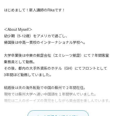
はじめまして！新人講師のRikaです！
＜About Myself＞
幼少期（5‐12歳）をアメリカで過ごし、
帰国後は中高一貫校のインターナショナル学校へ。
大学卒業後は中東の航空会社（エミレーツ航空）にて７年間客室
乗務員として勤務。
その後、都内の大手外資系のホテル（GH）にてフロントとして
3年間ほど勤務していました。
結婚後は夫の海外転勤で中国の蘇州で２年間在住。
現地では蘇州大学へ通い中国語を１年間学んでいました。
現在は二人のボーイズの育児をしながら英会話を楽しんでいます。
＜My Strength＞