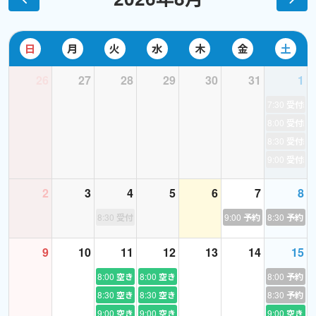
これまでに渡航した国、都市：６４ヶ国１２５都市以上。
仕事だけでなくプライベートでもたくさん旅行してきました。
アメリカ（7年）、ドバイ（７年）、中国（２年）に在住歴がある
日
月
火
水
木
金
土
ので、
26
27
28
29
30
31
1
今後海外へ渡航を考えている方や希望の方へも何かとUseful tips教
えることができると思います。
7:30
受付終
8:00
受付終
＜My Lesson Style＞
8:30
受付終
・褒めることを大切にしています！
9:00
受付終
皆英語力は人それぞれ。少しでもできた、達成感を感じた時が大
切です。
2
3
4
5
6
7
8
・可能なかぎりビデオはオンでお願いします。Lets’s chat face to
8:30
受付終了
9:00
予約あり
8:30
予約あ
face!
・レッスン予約時に学びたい内容や目標をお知らせいただけます
9
10
11
12
13
14
15
と、
より効果的なレッスンをご提供できます。フリートークでは特に
8:00
空き
8:00
空き
8:00
予約あ
お知らせは必要ありません。
8:30
空き
8:30
空き
8:30
予約あ
・日本語でのサポートも行いますのでリラックスしてレッスンに
9:00
空き
9:00
空き
9:00
空き