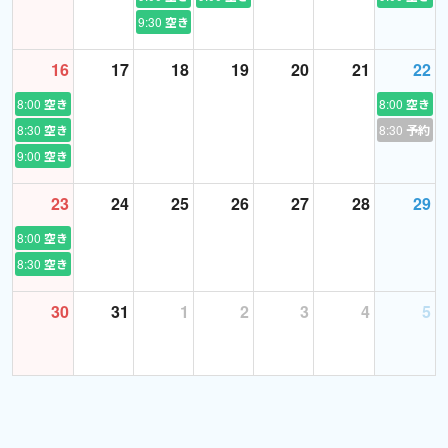
参加してください。
9:30
空き
16
17
18
19
20
21
22
＜My Aim＞
英語講師としての経験は浅いですが、レッスンを受けてくださる
8:00
空き
8:00
空き
方へは私なりに精一杯務めさせていただきます。25分のレッスン
8:30
空き
8:30
予約あ
を受けて楽しかった！英語てこういう言い方や言い回しフレーズ
9:00
空き
があるんだと学んでいけたら嬉しいです！
23
24
25
26
27
28
29
I might not be perfect tutor yet but I promise to give you exciting
8:00
空き
and productive English lesson:)
8:30
空き
Let’s study together and rediscover the joy of learning English :)
30
31
1
2
3
4
5
よろしくお願いします！！
＜Note＞
子どもの急な病気などでレッスンをキャンセルさせていただくこ
とがあるかもしれません。
予めご了承ください。