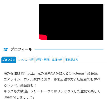
DAILY NEWS
日本語
プロフィール
レッスン内容
経歴・興味
生徒の声
事務局より
ごあいさつ
海外在住歴15年以上。元外資系CAが教えるOmotenashi英会話。
エアライン、ホテル業界に興味、将来志望の方☆初級者でも学べ
るトラベル英会話も！
キッズも大歓迎。フリートークではリラックスした空間で楽しく
Chattingしましょう。