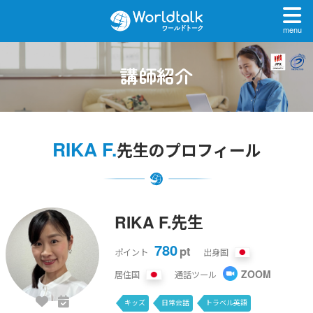
menu
講師紹介
RIKA F.
先生のプロフィール
RIKA F.先生
780
pt
ポイント
出身国
ZOOM
居住国
通話ツール
キッズ
日常会話
トラベル英語