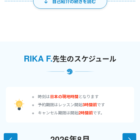
自己紹介の続きを読む
英語でのコミュニケーション力！
CA時代は多種多様なクルーとともに世界各国のお客様と英語で接
してきました。
宗教や文化が混在する中で働いてきた経験は今でもかけがえのな
い財産となっています。
都内のホテルで勤務していた際、宿泊客の約６割が外国人でし
RIKA F.
先生のスケジュール
た。
フロントではお客様の意見や要望などを聞きながら応える、
時には難しい場面に直面したりとメンタル面でも存分に鍛えられ
ました。
時刻は
日本の現地時間
となります
常に誠心誠意外国人（お客様）と接し、
予約期限はレッスン開始
3時間前
です
英語力を発揮しながらホスピタリティ業界に携わってきました。
キャンセル期限は開始
2時間前
です。
今後は英語を教える側として少しでも皆様の英語を学ぶための尽
力になれたらと
ワールドトークを始めました。
2026年8月