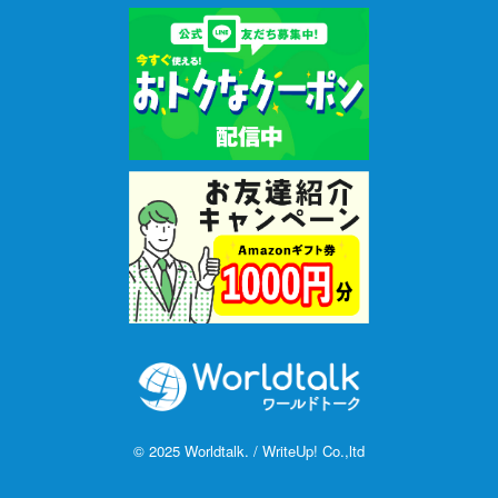
© 2025 Worldtalk. / WriteUp! Co.,ltd