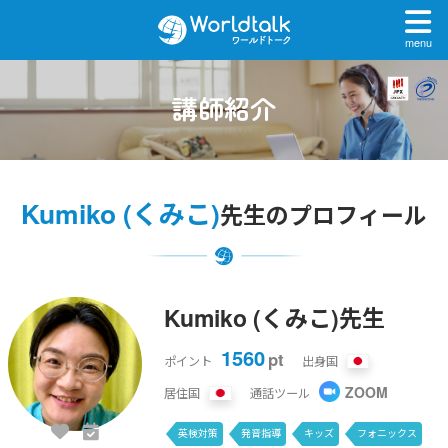
menu
講師紹介
Kumiko (くみこ)
先生のプロフィール
Kumiko (くみこ)先生
1560
pt
ポイント
出身国
ZOOM
居住国
通話ツール
英検対策
発音指導
キッズ
フォニックス