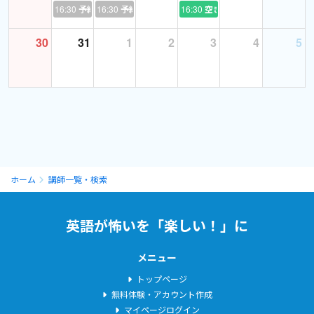
16:30
予約あり
16:30
予約あり
16:30
空き
Meg Worldtalk（@Meg_WT_Meg）さん / X
30
31
1
2
3
4
5
☆★☆レッスンに向けてのお願い☆★☆
・限られた時間を有効に使うため、レッスン内容等ご要望のある
場合は事前にお伝えください。事前準備にお時間が必要な場合も
ございますので、ご要望のある方は出来れば２日前位までにご予
約及びご連絡頂けるとありがたいです。
ホーム
講師一覧・検索
・初めに簡単なカウンセリングとレベルチェックを行った上で今
後のレッスンの方向性を相談していきます。
英語が怖いを「楽しい！」に
・大人の方でビデオOFFご希望の場合はビデオOFFでのご対応と
メニュー
させていただきます。
トップページ
無料体験・アカウント作成
マイページログイン