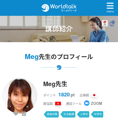
menu
講師紹介
Meg
先生のプロフィール
Meg先生
1820
pt
ポイント
出身国
ZOOM
居住国
通話ツール
英検対策
文法指導
小学生
中学生