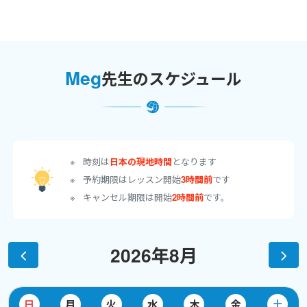
ワールドトークおよび自身のXでお知らせします。
■キッズ交流会■
Junko.N先生と小学生向けのイベントを実施しました。
Meg
先生のスケジュール
https://www.worldtalk.jp/blog/meg_halloween/
■講師勉強会の様子■
ワールドトークのゆっきー先生
時刻は
日本の現地時間
となります
(
https://www.worldtalk.jp/mypages/instructor_profile/6988
)
予約期限はレッスン開始
3時間前
です
と勉強会を行ったときの様子はコチラ
キャンセル期限は開始
2時間前
です。
https://yukeyeigojuku.com/archives/meeting-with-meg-sensei.html
■すきま英語■
2026年8月
ワールドトークの愉快な先生方と「すきま英語」にて発信中。
ベトナムについての面白小話にクスっとしながら英語を学びまし
ょう。
お気軽にメッセージくださいね！
日
月
火
水
木
金
土