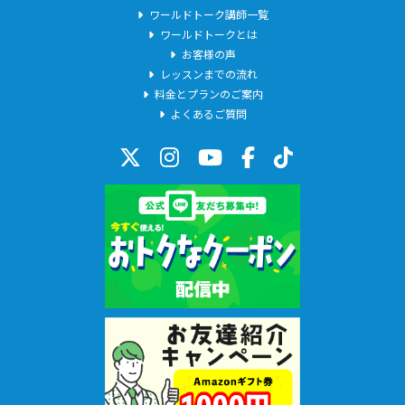
ワールドトーク講師一覧
★☆Megってどんな人？☆★
ワールドトークとは
お客様の声
English is fun!!
レッスンまでの流れ
料金とプランのご案内
よくあるご質問
『留学してた？』『帰国子女？』
とよく聞かれますが、留学経験も英語圏への居住経験もありませ
ん！
中学校まで英語なんて大嫌いでした。。。
そして高校に入って【運命の】英会話教室に通い始めました。初
めてのレッスンで
''What's this?''
と聞かれ
''This is a pen....''
と、たどたどしく答えたことを今でも鮮明に覚えています(笑)