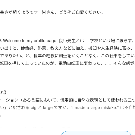
暑さが続くようです。皆さん、どうぞご自愛ください。
anada & Welcome to my profile page! 良い先生とは--- 学
い出すと、使命感、熱意、教え方などに加え、機知や人生経験に富み、
でありたい、と、長年の経験に胡坐をかくことなく、この仕事をしてい
転車を押して上っていたのが、電動自転車に変わった、、、そんな感覚
と》
ケーション（ある言語において、慣用的に自然な表現として使われる二
れる big と large ですが、"I made a large mistake." は不自然で
。
が無いー＞この心の壁を取り去るお手伝い。