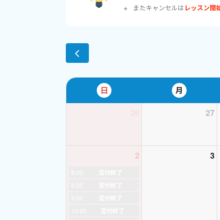
またキャンセルは
レッスン開
《お断り》
学術研究や専門分野
◆ 資格
- TOEIC 965点、I
- Teaching 
日
月
実践学）
- 日本語教師養成
26
27
の個人レッスンもし
◆ 講師経験 小学
英会話＆学習塾 ７
2
3
学童保育の英語活動
8:00
受付終了
8:30
受付終了
◆ バイリンガルの
9:00
受付終了
語学学校スタッフ、
10:30
受付終了
外資系企業秘書、海