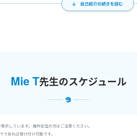
自己紹介の続きを読む
ング、文章と会話全体のイントネーションの練習。
ンを受講される方へ》
ご用意下さい。
〉〈苦手としていること〉〈目標のレベル〉などを簡単に伺いますので
標を立ててレッスンを準備しています。学習効果を上げるため、できる
集中コース《一日3時間、10日間 合計30時間＝1800分》通学は、単純
で大体９か月です。他の勉強の機会（教科書やアプリで自習、仕事や趣
Mie T
先生のスケジュール
英語にふれている時間はどれくらいか、それによって、進度も変わって
、「3か月経っても、上手くなっている感じがしない、、、。」と、く
も知れません。とにかく、一定量の勉強の習慣付けが大切です。
 、カナダ西海岸時間午前中にもレッスンが可能です。お問い合わせ、ご相
で表示しています。海外在住の方はご注意ください。
、日曜不定休です。
でであれば受け付け可能です。