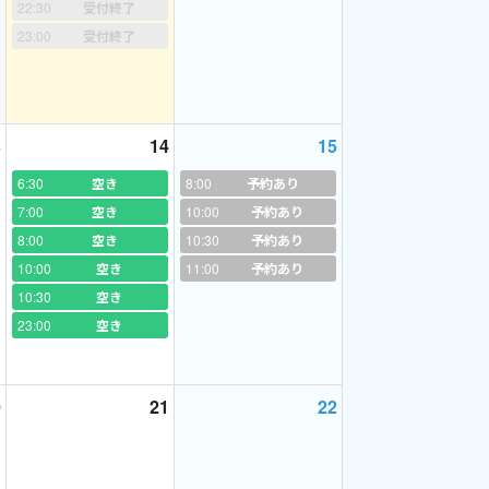
22:30
受付終了
23:00
受付終了
提供しております。ご相談下さい。
3
14
15
ました。彼女の夢は大好きなビートルズの出身国
事。手に届く夢は絶対叶えなきゃ！と励まし続
6:30
空き
8:00
予約あり
て帰国後、目一杯の笑顔で旅の報告をしてくれま
7:00
空き
10:00
予約あり
て泣いちゃった。」私も自分のことのように嬉し
8:00
空き
10:30
予約あり
ごせたと思います。
10:00
空き
11:00
予約あり
10:30
空き
23:00
空き
0
21
22