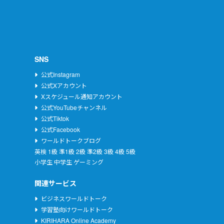
SNS
公式Instagram
公式Xアカウント
Xスケジュール通知アカウント
公式YouTubeチャンネル
公式Tiktok
公式Facebook
ワールドトークブログ
英検
1級
準1級
2級
準2級
3級
4級
5級
小学生
中学生
ゲーミング
関連サービス
ビジネスワールドトーク
学習塾向けワールドトーク
KIRIHARA Online Academy