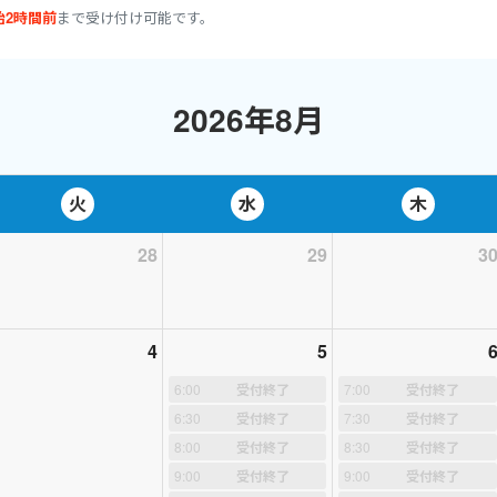
始2時間前
まで受け付け可能です。
のビジネスで使われる難易度の高い英語については、私自身の語彙に限
2026年8月
ELTS Academic Average 6.5 (カナダ移住以前の成績）
English to Young Learners コース修了（カナダの認定。日本の
火
水
木
講座(420時間相当)コース修了⇒母国語の発音や文法を理論的に学んだ
28
29
3
ています。
生～シニアの方まで、初級―中級指導中心。
年、個人レッスン 13年（ワールドトークにて10年）
4
5
講師、都立中学土曜特別英語講座（全学年）
6:00
受付終了
7:00
受付終了
6:30
受付終了
7:30
受付終了
仕事経験
8:00
受付終了
8:30
受付終了
観光業オペレーション＆マーケティング
9:00
受付終了
9:00
受付終了
外営業・貿易営業事務（工業機械系）