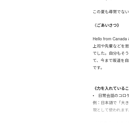
この夏も尋常でない
《
ごあいさつ》
Hello from C
上司や先輩などを思
でした。自分もそう
て、今まで坂道を自
です。
《力を入れているこ
• 日常会話のコロ
例：日本語で「大きい」と訳さ
現として使われます
• 苦手意識、自信