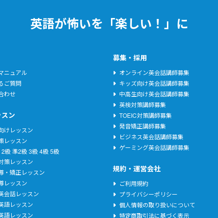
英語が怖いを「楽しい！」に
募集・採用
マニュアル
オンライン英会話講師募集
るご質問
キッズ向け英会話講師募集
合わせ
中高生向け英会話講師募集
英検対策講師募集
ッスン
TOEIC対策講師募集
発音矯正講師募集
向けレッスン
ビジネス英会話講師募集
策レッスン
ゲーミング英会話講師募集
2級
準2級
3級
4級
5級
C対策レッスン
規約・運営会社
導・矯正レッスン
導レッスン
ご利用規約
英会話レッスン
プライバシーポリシー
英語レッスン
個人情報の取り扱いについて
英語レッスン
特定商取引法に基づく表示