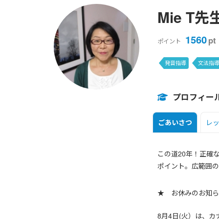
Mie T先
1560
pt
ポイント
発音指導
文法指
プロフィー
ごあいさつ
レ
この道20年！正確
ポイント。広範囲の
★ お休みのお知ら
8月4日(火）は、