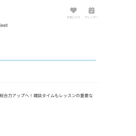
お気に入り
カレンダー
eet
ら総合力アップへ！雑談タイムもレッスンの重要な