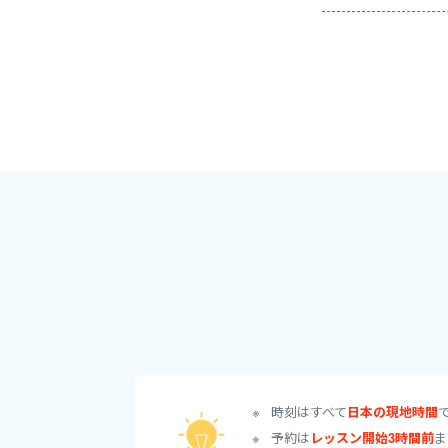
• 単語間のリンキ
《初めて私のレッス
① 筆記用具は必ず
② 初めに〈勉強歴
らでもOK）
③ ４～8回毎に目
2週間の英語留学や
ます。週２回の受講
ど）を足し、全体で
時間の幅で考えると
れほど多くないのか
④ 海外居住の方は
時刻はすべて
日本の現地時間
※ 通常、月曜定休
予約は
レッスン開始3時間前
ま