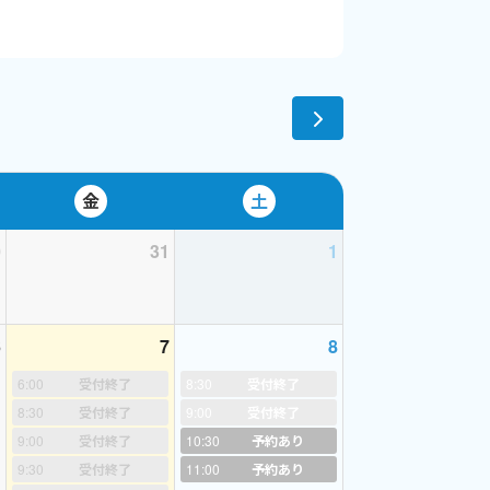
りがあります。ご承知おき下さい。
「小学校指導者資格」認定準拠＋より専門的な児童英語教授理論と
金
土
ことが英語の指導にとても役に立っています。日本語
0
31
1
6
7
8
6:00
受付終了
8:30
受付終了
8:30
受付終了
9:00
受付終了
9:00
受付終了
10:30
予約あり
9:30
受付終了
11:00
予約あり