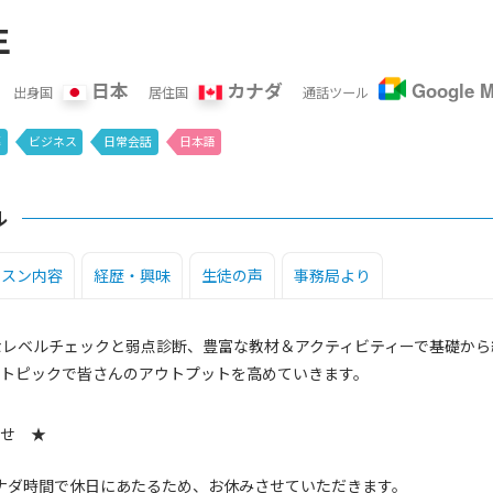
生
日本
カナダ
Google M
出身国
居住国
通話ツール
導
ビジネス
日常会話
日本語
ル
ッスン内容
経歴・興味
生徒の声
事務局より
なレベルチェックと弱点診断、豊富な教材＆アクティビティーで基礎か
トピックで皆さんのアウトプットを高めていきます。
せ ★
カナダ時間で休日にあたるため、お休みさせていただきます。