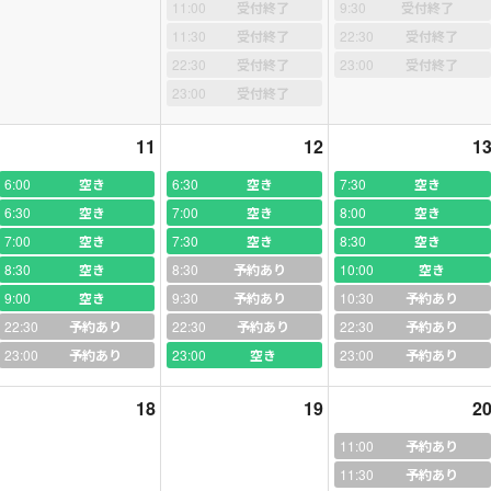
11:00
受付終了
9:30
受付終了
学相談＆手配、教育旅行グループ現地案内、訪問先での通訳。
11:30
受付終了
22:30
受付終了
22:30
受付終了
23:00
受付終了
、語学留学に関する専門的なサポートを個人向けの有料サービスとして
23:00
受付終了
ド♡
11
12
1
掛け持ちで生活をしている６０代の女性に週一回のレッスンを行ってい
、そして「アビィーロード」のジャケットのあの有名な横断歩行を渡る
6:00
空き
6:30
空き
7:30
空き
て、とうとう彼女はロンドンへ飛び立ちました。そして無事に夢を叶え
6:30
空き
7:00
空き
8:00
空き
けど、ハイドパークのベンチに１人で座っていたら感動がこみあげてき
7:00
空き
7:30
空き
8:30
空き
ら彼女はまた忙しい毎日に戻ったけれど、きっと前とは違う気持ちで過
8:30
空き
8:30
予約あり
10:00
空き
9:00
空き
9:30
予約あり
10:30
予約あり
22:30
予約あり
22:30
予約あり
22:30
予約あり
23:00
予約あり
23:00
空き
23:00
予約あり
18
19
2
11:00
予約あり
11:30
予約あり