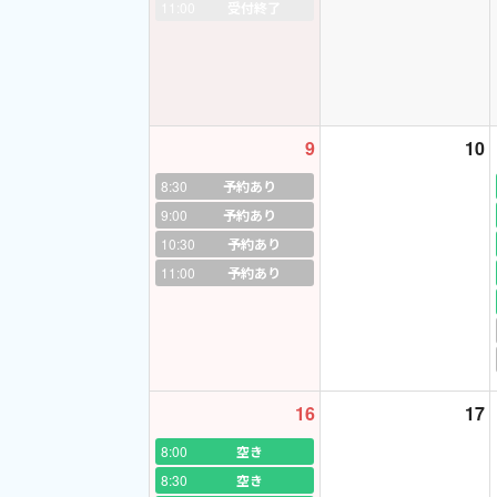
11:00
受付終了
バンクーバーへの留
★カナダへのご旅行
♡心に残るエピソー
9
10
二つのパート仕事を
イギリスへの１人旅
8:30
予約あり
け、一緒に準備をし
9:00
予約あり
した。「恥ずかしい
10:30
予約あり
かったです。それか
11:00
予約あり
16
17
8:00
空き
8:30
空き