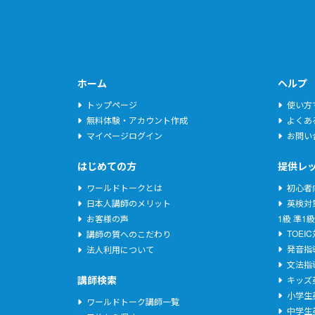
ホーム
ヘルプ
トップページ
使い方
無料体験・アカウント作成
よくあ
マイページログイン
お問い
はじめての方
提供レ
ワールドトークとは
初心者
日本人講師のメリット
英検対
お客様の声
1級
準1級
TOEI
講師の質へのこだわり
発音指
法人利用について
文法指
講師検索
キッズ
小学生
ワールドトーク講師一覧
中学生