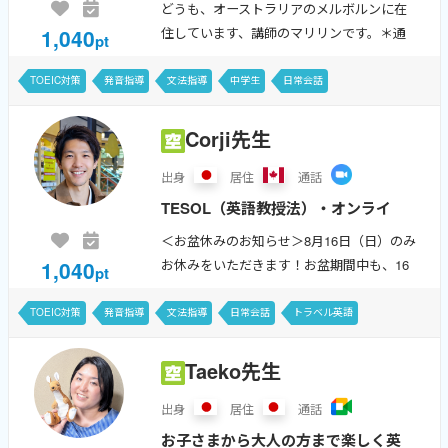
ない、一人では続かない、伸び悩み
どうも、オーストラリアのメルボルンに在
で苦しんでいる、という方、ぜひご
1,040
住しています、講師のマリリンです。＊通
pt
相談ください。基礎英文法力をつけ
常、スケジュールの更新は、毎週水曜日の
夕刻5時ごろに行っています。＊＊＊＊＊＊
るお手伝いをします！
TOEIC対策
発音指導
文法指導
中学生
日常会話
＊＊＊＊＊＊ 2015年にワールドトーク...
Corji先生
出身
居住
通話
TESOL（英語教授法）・オンライ
ン英語教授資格、TOEIC 945点、
＜お盆休みのお知らせ＞8月16日（日）のみ
EPT 87点〈指導者レベル〉など。
1,040
お休みをいただきます！お盆期間中も、16
pt
10年以上の英会話スクール講師と
日以外は通常どおりレッスンをしています?
「英語の練習がしたい！」「気分転換に英
しての経験を活かし、一人ひとりに
TOEIC対策
発音指導
文法指導
日常会話
トラベル英語
語で楽しくおしゃべりしたい♪」そん...
合わせた完全オーダーメ...
Grammar in Use
EnglishCentral
DAILY NEWS
Taeko先生
出身
居住
通話
お子さまから大人の方まで楽しく英