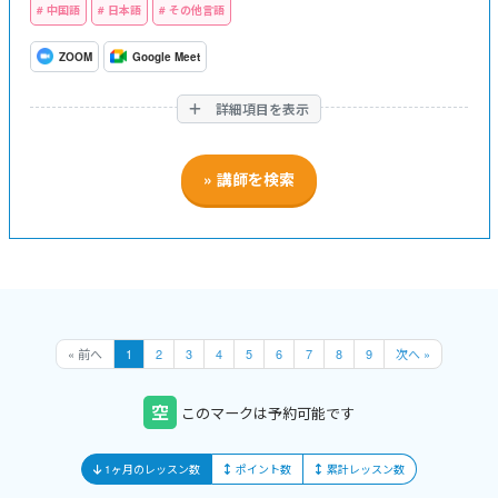
中国語
日本語
その他言語
ZOOM
Google Meet
詳細項目を表示
« 前へ
1
2
3
4
5
6
7
8
9
次へ »
空
このマークは予約可能です
1ヶ月のレッスン数
ポイント数
累計レッスン数