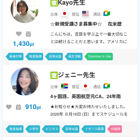
Kayo先生
出身
居住
通話
☆新規受講さま募集中☆ 在米歴
20年以上、米国大学卒。 伝わる
こんにちは。言語を学ぶ上で一番大切なこ
発音、自然な表現を一緒に目指しま
1,430
とは続けることだと思います。アメリカに
pt
しょう！
住み始めて随分経ちますが、未だに日々学
ぶことがあります。海外生活が長いとは言
英検対策
発音指導
日常会話
英文添削
Grammar in Use
え、住み始めた頃はホストファミリーと会
話す...
ジェニー先生
出身
居住
通話
4ヶ国語、英国航空元CA、24年南
ア育ち台湾生まれ、初級〜上級、キ
910
★お知らせ★大変お待たせいたしました。
pt
ッズ〜大人までウェルカム! I will
2026年 ８月16日 (日）までスケジュールを
make you fluent and we are going
更新しました。ご予約をお待ちしておりま
す♪ ★スケジュールは随時見直しておりま
to have en...
発音指導
小学生
ビジネス
日常会話
イギリス英語
中国語
すので、都度ご確認いただけると...