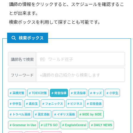
講師の情報をクリックすると、スケジュールを確認するこ
とが出来ます。
検索ボックスを利用して探すことも可能です。
検索ボックス
講師名で検索
フリーワード
英検対策
TOEIC対策
発音指導
文法指導
キッズ
小学生
中学生
高校生
フォニックス
ビジネス
日常会話
トラベル英語
英文添削
イギリス英語
SIDE by SIDE
Grammar in Use
LET'S GO
EnglishCentral
DAILY NEWS