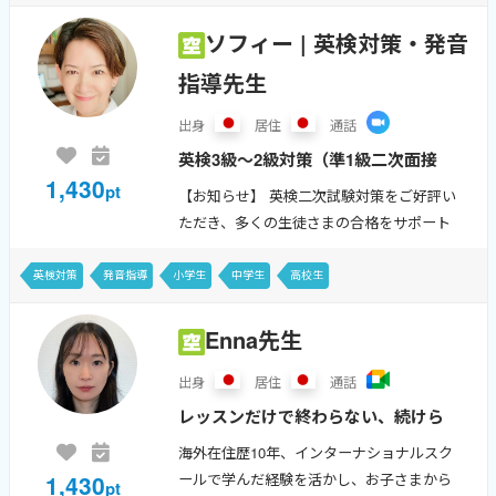
立つ前に聞いた人たちの感想...
ソフィー | 英検対策・発音
指導先生
出身
居住
通話
英検3級〜2級対策（準1級二次面接
1,430
対応）、英検ライティング・要約、
pt
【お知らせ】 英検二次試験対策をご好評い
発音矯正、リスニング強化を中心に
ただき、多くの生徒さまの合格をサポート
レッスンを行っています。 「何を
してきました。 この春より、4級〜2級の一
次・二次試験ともに戦略的に対応していま
勉強したらいいかわからない」
英検対策
発音指導
小学生
中学生
高校生
す。 今後も「通じる英語」と...
「面接で言葉が出てこない」...
Enna先生
出身
居住
通話
レッスンだけで終わらない、続けら
れる英語学習を！
海外在住歴10年、インターナショナルスク
1,430
ールで学んだ経験を活かし、お子さまから
pt