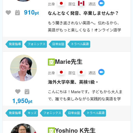
出身
居住
通話
910
pt
なんとなく発音、卒業しませんか？
発音から整える、初心者のための英
もう聞き返されない英語へ。伝わるから、
会話。英語が初めてでも大丈夫。日
英語がもっと楽しくなる！オンライン語学
本人学習者に多い発音の悩みを丁寧
講師として、5年間にわたり日本語教師とし
てさまざまなレベルの学習者を指導してき
に解消し、スムーズな会話につなげ
発音指導
フォニックス
日常会話
トラベル英語
ました。そこで培ったオンラインでの指導
ます。
経...
Marie先生
出身
居住
通話
海外大学卒業、英検1級・
TOEIC980点☆ イギリス・アメリカ
こんにちは！Marieです。子どもから大人ま
に滞在9年＆英会話スクール10年勤
1,950
で、誰でも楽しみながら実践的な英語を学
pt
務経験を活かし、自然で実践的な英
べるレッスンを心がけています。復習やア
ウトプットを重視し、正しい発音を身につ
語を楽しく教えます！ 子どもから
発音指導
キッズ
フォニックス
日常会話
トラベル英語
けることに特に力を入れています。発音...
大人まで大歓迎です♪
DAILY NEWS
Yoshino K先生