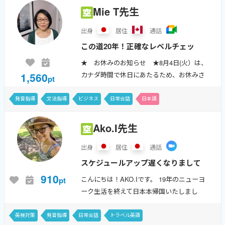
Mie T先生
出身
居住
通話
この道20年！正確なレベルチェッ
クと弱点診断、豊富な教材＆アクテ
★ お休みのお知らせ ★8月4日(火）は、
ィビティーで基礎から総合力アップ
1,560
カナダ時間で休日にあたるため、お休みさ
pt
へ！雑談タイムもレッスンの重要な
せていただきます。この夏も尋常でない暑
さが続くようです。皆さん、どうぞご自愛
ポイント。広範囲のトピックで皆さ
発音指導
文法指導
ビジネス
日常会話
日本語
ください。《ごあいさつ》Hello f...
んのアウトプットを高めていきま
Ako.I先生
す。
出身
居住
通話
スケジュールアップ遅くなりまして
すみません。 土曜日のスケジュー
910
こんにちは！AKO.Iです。 19年のニューヨ
pt
ルはもうすこし近くなりましたらレ
ーク生活を終えて日本本帰国いたしまし
ッスン可能かどうかアップいたしま
た。 英語を何年も勉強しているのに話せる
人が少ない、苦手意識がある。 アメリカに
す。 ご不便をおかけいたします。
英検対策
発音指導
日常会話
トラベル英語