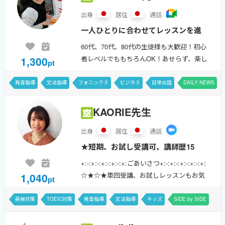
出身
居住
通話
一人ひとりに合わせてレッスンを進
めてまいります。英語を使ってみる
60代、70代、80代の生徒様も大歓迎！初心
実践の場としてや、文法や発音にじ
1,300
者レベルでももちろんOK！あせらず、楽し
pt
っくり取り組む機会に、英語にまつ
く、マイペースに英語を続けていきましょ
う。上級者向けのビジネスやアカデミック
わるお悩み相談なども、どうぞお気
発音指導
文法指導
フォニックス
ビジネス
日常会話
DAILY NEWS
な場での英会話の練習にも力を入れて...
軽に。
KAORIE先生
出身
居住
通話
★短期、お試し受講可、講師歴15
年以上、発音指導、こども英語、英
+:-:+:-:+:-:+:-:+:ごあいさつ+:-:+:-:+:-:+:-:+:
検、不登校サポート、 中学/高校英
1,040
☆★☆★単回受講、お試しレッスンもお気
pt
語の補習、TOEIC 、学習相談他、
軽に！リラックスして英語に触れましょう
☆★☆★季節のテーマ、プレゼン、...
スピコン、英語劇、プレゼン、洋
英検対策
TOEIC対策
発音指導
文法指導
キッズ
SIDE by SIDE
楽・K-pop、ラップの発音指...
LET'S GO