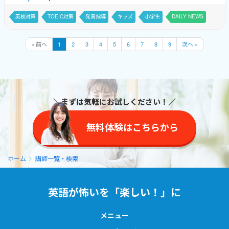
大人まで、一人ひとりに合わせたレッスン
を行っています。英語が「話せるようにな
英検対策
TOEIC対策
発音指導
キッズ
小学生
DAILY NEWS
りたい！」を全力でサポートします私のレ
日本語
ッ...
« 前へ
1
2
3
4
5
6
7
8
9
次へ »
＼まずは気軽にお試しください！／
無料体験はこちらから
ホーム
講師一覧・検索
英語が怖いを「楽しい！」に
メニュー