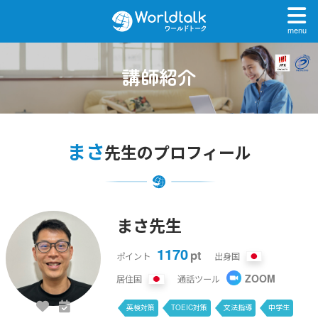
menu
講師紹介
まさ
先生のプロフィール
まさ先生
1170
pt
ポイント
出身国
ZOOM
居住国
通話ツール
英検対策
TOEIC対策
文法指導
中学生