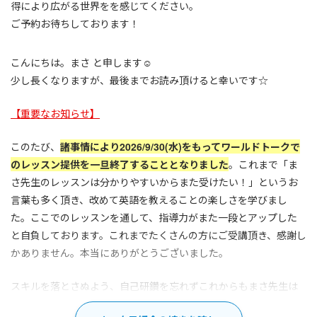
得により広がる世界をを感じてください。
ご予約お待ちしております！
こんにちは。まさ と申します☺︎
少し長くなりますが、最後までお読み頂けると幸いです☆
【重要なお知らせ】
このたび、
諸事情により2026/9/30(水)をもってワールドトークで
のレッスン提供を一旦終了することとなりました
。これまで「ま
さ先生のレッスンは分かりやすいからまた受けたい！」というお
言葉も多く頂き、改めて英語を教えることの楽しさを学びまし
た。ここでのレッスンを通して、指導力がまた一段とアップした
と自負しております。これまでたくさんの方にご受講頂き、感謝し
かありません。本当にありがとうございました。
スキルを落とさぬよう、自己研鑽を忘れずこれからもまさ先生は
歩み続けます。
完全にこのフィールドから撤退するわけではな