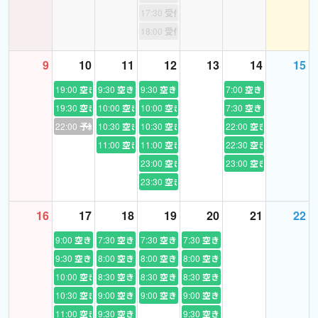
私と一緒に最適の学習プランで合格を掴み取りましょう♪ 全力で
17:30
受付終了
サポートさせて頂きます♪ （*準１級の生徒様が一番多くいらっ
18:00
受付終了
しゃいます！）
9
10
11
12
13
14
15
【I. はじめに】
19:00
空き
9:30
空き
9:30
空き
7:00
空き
幼い時に母が入れてくれた英語塾がきっかけで英語に興味・関心
19:30
空き
10:00
空き
10:00
空き
7:30
空き
を持つようになり、英語学習歴は20年以上となりました。
22:00
予約あり
10:30
空き
10:30
空き
22:00
空き
これまで学習する中では「
①上達を実感できず伸び悩んだとき
」
11:00
空き
11:00
空き
22:30
空き
「
②結果が出ずもう辞めようと思ったとき
」「
③新しい単語に出
23:00
空き
23:00
空き
会い、新しい知識を習得しそれを実際の会話の場で使えて嬉しく
23:30
空き
思ったとき
」様々ありました。
英語の面白さ・英語学習を継続する事の難しさは人一倍理解して
16
17
18
19
20
21
22
います。
これまで重い腰をあげて英会話(英語)を始めてみたものの、結局長
9:00
空き
7:30
空き
7:30
空き
7:30
空き
続きしなかった... そんな経験はありませんか。
9:30
空き
8:00
空き
8:00
空き
8:00
空き
今度は大丈夫！ 苦しいとき、悩んだ時にもそこには私がいます。
10:00
空き
8:30
空き
8:30
空き
8:30
空き
レッスンの都度、今後の上達プランや目標達成までの道のりを確
10:30
空き
9:00
空き
9:00
空き
9:00
空き
認し、ともに悩み、ともに成長を分かち合いましょう。
11:00
空き
9:30
空き
9:30
空き