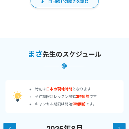
自己紹介の続きを読む
く、《一時休止》でございます
。
いつか戻ってまいりますので、その際はぜひパワーアップしたまさ
のレッスンを受講して下さい！
9/30までは通常通りレッスンOPENしておりますので、皆様のご受
講を心よりお待ち申し上げております(*^-^*)
まさ
先生のスケジュール
【お知らせ】
仕事のスケジュールが出たため、
7/26までのレッスンをオープンし
ました！
開講していない時間帯でもご相談いただければ対応できる場合も
時刻は
日本の現地時間
となります
ありますので、『取ってみたいけれど空いていない』という事象が
予約期限はレッスン開始
3時間前
です
ありましたら、お気軽にメッセージにてお知らせください。
キャンセル期限は開始
2時間前
です。
たくさんのご予約お待ちしております！
【重要】ポイント数変更のお知らせ(最新)
2026年8月