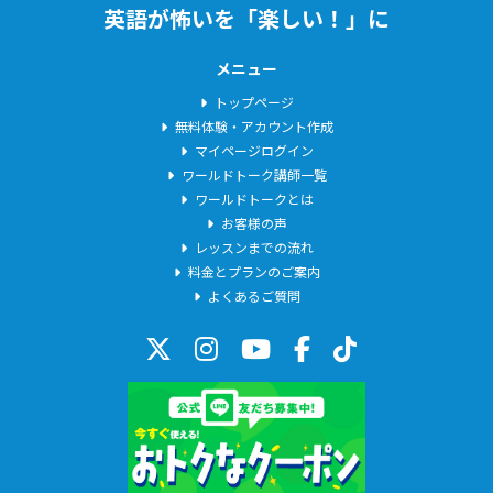
『英語応対能力検定(鉄道編) ※今は終了しています※』にもチャレ
英語が怖いを「楽しい！」に
ンジし、レベルA判定を取得しました。
鉄道英語はもちろん、お仕事で必要なフレーズを学びたい方、高
メニュー
度な専門知識を要する分野は難しいかもですがまずはご相談くだ
トップページ
さい。あなたにぴったりな形のレッスンを考えます。
無料体験・アカウント作成
マイページログイン
◉英会話スクール◉
ワールドトーク講師一覧
ワールドトークとは
スクールスタッフとして働きました。講師とのやりとりは全て英
お客様の声
語という環境で、日本にいながらもまるで別世界という日々を過
レッスンまでの流れ
ごしました。ここでは自分自身がティーチングするということは
料金とプランのご案内
ありませんでしたが、生徒様の上達サポートのため、【定期的な
よくあるご質問
カウンセリングの実施】【最適な学習プランの提供・案内】を行
ってきました。そこで働くうちに『自分の英語力がどれくらい通
用するのか試してみたい』『海外での仕事を経験できたらな』と
思うようになりました。
◉ワーキングホリデー◉
上記の理由からオーストラリアに渡航し、生活。日本とは違うと