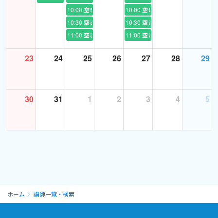
生徒さまを第一に考え、皆さんが思い描く『なりたい像の実現』
10:00
空き
10:00
空き
までしっかり全力でサポートします。
10:30
空き
10:30
空き
【Every class leads to the top here.】 ともに頑張りましょう。
11:00
空き
11:00
空き
【II.経歴】
23
24
25
26
27
28
29
私のおもな経歴は、《高校卒業→鉄道会社での勤務→英会話スク
ールでの勤務→オーストラリアへのワーホリを経験→帰国→塾講
師（アルバイト）→ホテル（フロントスタッフ）【現在】》で
30
31
1
2
3
4
5
す。
◉高校◉
岐阜県の私立高校(進学校)に通っていました。
◉鉄道会社◉
駅員・事務員の仕事を経験しました。
私の駅員時はコロナ禍前でしたので外国人のお客様も多く、英語
ホーム
講師一覧・検索
を用いる機会が多くありました。後輩を含め駅で働く社員への英
会話指導はもとより、自らの英語接客レベルも向上させるべく