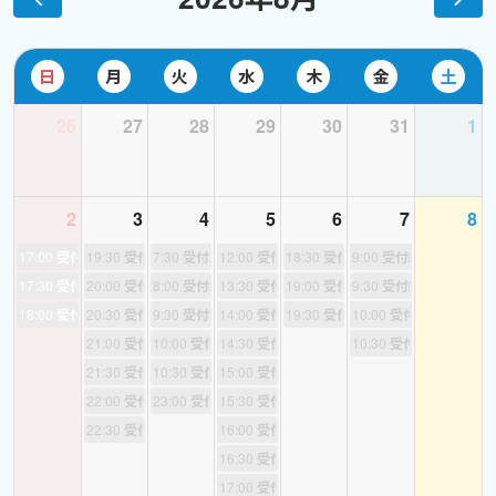
※2025/10/1(水)からレッスン受講に必要なポイント数が変わりま
す。
日
月
火
水
木
金
土
事務局の意向により、10月1日以降のレッスンから、ワールドトー
クの最低ポイント数が780Pに変更となります。
26
27
28
29
30
31
1
それに伴い、私のレッスンポイントもこれまでの650Ptから1,170P
へと変更させていただきます。
これまで多くの方に私のレッスンを受けて頂いておりますことに
2
3
4
5
6
7
8
感謝申し上げるとともに、
今後も更によいレッスンの提供に向け
17:00
受付終了
19:30
受付終了
7:30
受付終了
12:00
受付終了
18:30
受付終了
9:00
受付終了
て精進してまいります
ので何卒よろしくお願いいたします。
17:30
受付終了
20:00
受付終了
8:00
受付終了
13:30
受付終了
19:00
受付終了
9:30
受付終了
★これまででNo.1高評価レッスンは...
《
英検対策
》
18:00
受付終了
20:30
受付終了
9:30
受付終了
14:00
受付終了
19:30
受付終了
10:00
受付終了
参考書の解答・解説には掲載しきれていない、けれども英検合格
21:00
受付終了
10:00
受付終了
14:30
受付終了
10:30
受付終了
には必ず抑えておきたい『外してはいけないポイント』を盛り込
21:30
受付終了
10:30
受付終了
15:00
受付終了
んでレッスンをすることで定評を得てきました！
22:00
受付終了
23:00
受付終了
15:30
受付終了
『次回の英検こそは合格するぞ！』『英検合格に向けて勉強した
22:30
受付終了
16:00
受付終了
いけれどどう勉強して良いかわからない』という生徒様はぜひ一
16:30
受付終了
度ご受講下さい。
17:00
受付終了