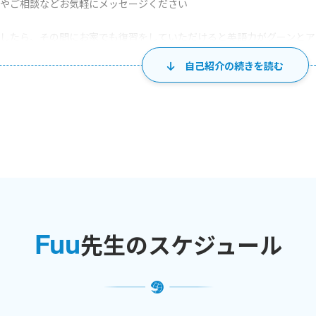
やご相談などお気軽にメッセージください
したら、その間にお家でも復習をしていただけると英語力がグーンとア
自己紹介の続きを読む
、おうちの方のご協力が必要なこともあると思いますが、よろしくお願
んの胸から上、お顔がしっかり画面に映るようにカメラを設定してくだ
お口の形を見ます。楽しんでいるか、困っていないか、表情を確認しな
Fuu
ていないと、レッスンがうまく進まないことがありますので、よろしく
先生のスケジュール
きるだけ注意はしていますがレッスン中に吠えることがります