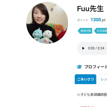
Fuu先生
1300
pt
ポイント
英検対策
文法指
プロフィー
ごあいさつ
レ
☆子ども英語講師歴