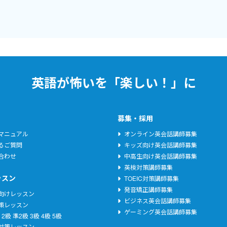
英語が怖いを「楽しい！」に
募集・採用
マニュアル
オンライン英会話講師募集
るご質問
キッズ向け英会話講師募集
合わせ
中高生向け英会話講師募集
英検対策講師募集
ッスン
TOEIC対策講師募集
発音矯正講師募集
向けレッスン
ビジネス英会話講師募集
策レッスン
ゲーミング英会話講師募集
2級
準2級
3級
4級
5級
C対策レッスン