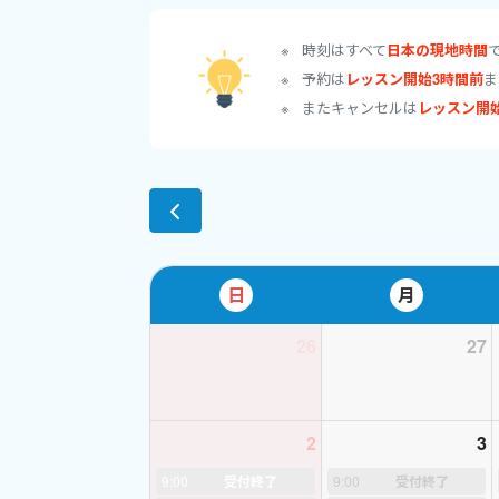
ごめんなさい(;_;)
時刻はすべて
日本の現地時間
予約は
レッスン開始3時間前
ま
■■スケジュール■
またキャンセルは
レッスン開
大きな更新は毎週金
ご希望の枠が空いて
更新日以外もスケジ
☆初回の予約をいた
日
月
＊＊＊＊＊＊＊＊＊
★経歴★
26
27
私が英語を勉強した
友人と出かけたディ
2
3
３年間習ったはずの
一番通じたのはジェ
9:00
受付終了
9:00
受付終了