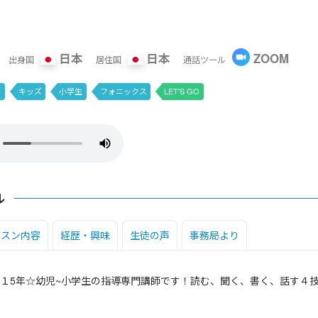
日本
日本
ZOOM
出身国
居住国
通話ツール
導
キッズ
小学生
フォニックス
LET'S GO
ル
ッスン内容
経歴・興味
生徒の声
事務局より
１5年☆幼児~小学生の指導専門講師です！読む、聞く、書く、話す４