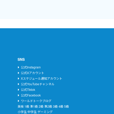
SNS
公式Instagram
公式Xアカウント
Xスケジュール通知アカウント
公式YouTubeチャンネル
公式Tiktok
公式Facebook
ワールドトークブログ
英検
1級
準1級
2級
準2級
3級
4級
5級
小学生
中学生
ゲーミング