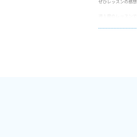
ぜひレッスンの感想
週１度のレッスンで
お子さまだけでなく
■■お願い■■
レッスン時、お子さ
発音ができているか
お顔がしっかり見え
小型犬が居ます。で