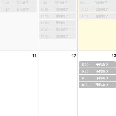
会話学校へ通いました。高校２年生の夏にはじめての海外へ！
14:00
受付終了
9:30
受付終了
9:30
受付終了
14:30
受付終了
10:00
受付終了
14:00
受付終了
ンズビルにて１カ月のホームステイ
10:30
受付終了
15:00
受付終了
文科へ進学、在学中カナダへ４か月間の交換留学
16:00
受付終了
アシドニー大学へ１年間の留学
16:30
受付終了
17:30
受付終了
や様々な国から来た友人たちに出会い英語や文化を学び、
と英語でコミュニケーションをとることの楽しさを知りました
、商社などに勤務。貿易事務や取引先外国人のアテンドなどを経験。
11
12
1
15:00
予約あり
が落ち着いたころに中学生英語の通信添削指導員をはじめましたが、
したいと考え、J-shineの資格を取得、自宅で教室を開校
15:30
予約あり
16:00
予約あり
まで１5年間２歳～小学６年生の英会話を指導しています
16:30
予約あり
学生の文法レッスン 英検レッスンもやっています
人の息子（成人しています）と二匹のわんこの母です
さんも飼っています、ペーパークラフト、ミシン、海外ドラマ、映画鑑