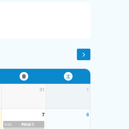
もあります。
Xでお知らせします
てほしいことがあればご相談ください
金
土
0
31
1
6
7
8
決め、
9:00
予約あり