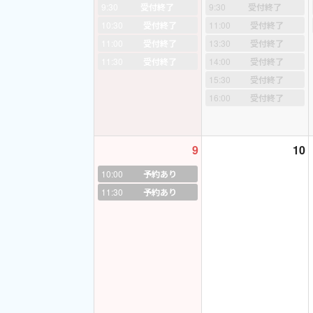
高校三年間は大手英
9:30
受付終了
9:30
受付終了
10:30
受付終了
11:00
受付終了
オーストラリアタウ
11:00
受付終了
13:30
受付終了
その後、短期大学英
11:30
受付終了
14:00
受付終了
卒業後オーストラリ
15:30
受付終了
16:00
受付終了
たくさんの良い先生
母国語の違う人たち
帰国後は英会話学校
9
10
10:00
予約あり
結婚、出産後子育て
11:30
予約あり
直接子供たちに指導
２０１１年から現在
英会話を卒業した中
プライベートでは二
動物大好きでことり