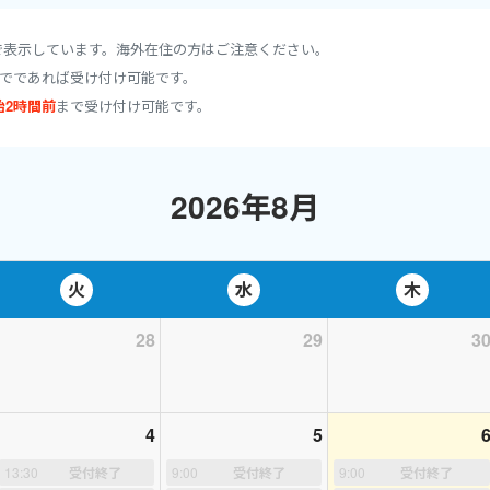
で表示しています。海外在住の方はご注意ください。
でであれば受け付け可能です。
■
始2時間前
まで受け付け可能です。
曜日の夜に行っています
いなくても頻繁にキャンセルが出たり、状況により予約枠を増やすこと
ュールをチェックしてみてください。スケジュール追加をしたときには
2026年8月
だくときはメッセージでレッスンのご希望、お子様に関して知っておい
火
水
木
＊＊＊＊＊＊＊＊＊＊＊＊＊＊＊＊＊＊＊＊
28
29
3
いと思ったきっかけは中学３年生の時です。
ズニーランドで外国人に話しかけられましたが、
4
5
英語は全く出てこなく、相手の英語もほとんど理解できませんでした。
スチャー(+_+)その悔しさから「高校生になったら英会話を習う！」と
13:30
受付終了
9:00
受付終了
9:00
受付終了