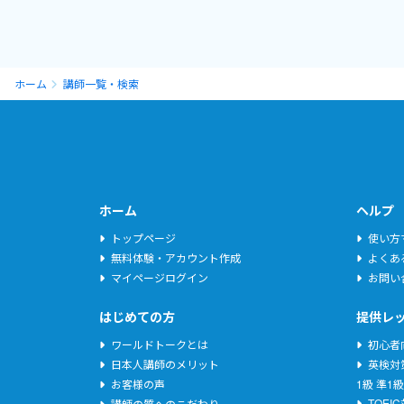
ホーム
講師一覧・検索
ホーム
ヘルプ
トップページ
使い方
無料体験・アカウント作成
よくあ
マイページログイン
お問い
はじめての方
提供レ
ワールドトークとは
初心者
日本人講師のメリット
英検対
お客様の声
1級
準1級
TOEI
講師の質へのこだわり