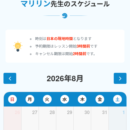
マリリン
先生のスケジュール
それぞれ40ページ前後のオリジナルテキストを、
画面共有しながら授業を進めていきます。
またパワーポイントやキーノートを使って
会話レッスン、TOEIC、英検などの模擬試験なども行っています。
初回のレッスンで、あるいは予約を入れてくださる際に、
時刻は
日本の現地時間
となります
希望を伝えて頂ければテキストを送信させていただきます。
予約期限はレッスン開始
3時間前
です
授業の前後にも是非お役立て頂ければ幸いです。
キャンセル期限は開始
2時間前
です。
基礎英文法
---英語を基礎からやり直したい、会話力をつけたい、
2026年8月
英語テストのスコアをアップしたい、というすべての人におスス
メ。
あなたの英語力に合わせて進めていきます。
日
月
火
水
木
金
土
26
27
28
29
30
31
1
TOEIC対策１
---初心者、中級者用のTOEICテキストで学びます。
TOEIC未受験者の方には、試験の内容を詳しく説明させて頂き、
TOEICそのものに親しんでいきます。