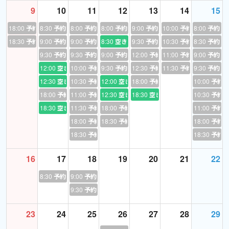
オーバーラッピングやシャドーイングも含み、
9
10
11
12
13
14
15
リスニング力アップにも効果あり。
18:00
予約あり
8:30
予約あり
8:00
予約あり
8:00
予約あり
9:00
予約あり
10:00
予約あり
8:00
予約あ
本気で英語力を上げたいあなたには、日々の英語学習の中にぜひ
18:30
予約あり
9:00
予約あり
9:00
予約あり
8:30
空き
9:30
予約あり
10:30
予約あり
8:30
予約あ
取り入れて頂きたいルーティーンです。
9:30
予約あり
9:30
予約あり
9:00
予約あり
12:00
予約あり
11:00
予約あり
9:00
予約あ
12:00
空き
10:00
予約あり
9:30
予約あり
12:30
予約あり
11:30
予約あり
9:30
予約あ
12:30
空き
10:30
予約あり
12:00
空き
18:00
予約あり
10:00
予約
〜中学英語総復習〜日常会話中心に
18:00
予約あり
11:00
予約あり
12:30
空き
18:30
空き
10:30
予約
現役中学生をはじめ、しばらく英語から遠ざかっていた社会人の
18:30
空き
11:30
予約あり
18:00
予約あり
11:00
予約
方にもお勧めです。
18:00
予約あり
18:30
予約あり
18:00
予約
会話で使う英語中心なのですぐに英会話に使えて便利。
18:30
予約あり
18:30
予約
16
17
18
19
20
21
22
〜English Gymイングリッシュジム〜ネイティブがよく使うフレー
ズに挑戦！
8:30
予約あり
9:00
予約あり
なにも難しい文法や単語をたくさん頭に詰め込まなくても、すで
9:30
予約あり
に知っている基本のフレーズを応用すれば、
ここまでいろんな表現が話せることに驚くことでしょう。しかも
23
24
25
26
27
28
29
それがネイティブのよく使う表現だとしたら？