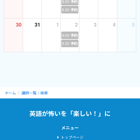
9:00
予約あり
ジムのように英語脳に汗をかいて覚えましょう！
9:30
予約あり
30
31
1
2
3
4
5
〜究極の英会話〜（初級＆中級レベル）
9:00
予約あり
テキスト「究極の英会話」から毎回一つの文法項目に基づいた会
9:30
予約あり
話フレーズを練習していきます。
日常会話からビジネスシーンでの会話をカバーします。
〜
英語の発音の基礎 新コース
超基礎レベルからの発音練習です。英語の読み書きができても、肝
心の発音が間違っていると会話では使えません。
ホーム
講師一覧・検索
逆に発音を矯正するだけで、急に英語が聞こえてくることが多いで
英語が怖いを「楽しい！」に
す。ネティブにも通じやすい英語が話せると英語にも自信が付きま
すね。
メニュー
教材は「英語の発音をひとつ、ひとつ」です。ぜひ、一緒に勉強し
トップページ
ていきましょう！