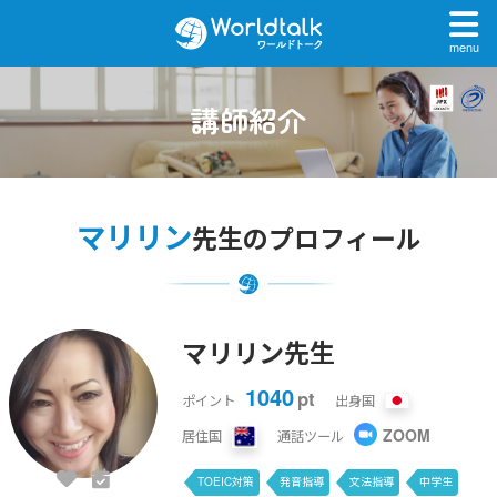
menu
講師紹介
マリリン
先生のプロフィール
マリリン先生
1040
pt
ポイント
出身国
ZOOM
居住国
通話ツール
TOEIC対策
発音指導
文法指導
中学生