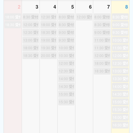
2
3
4
5
6
7
8
18:00
受付終了
8:30
受付終了
12:30
受付終了
8:00
受付終了
12:00
受付終了
8:00
受付終了
8:30
受付終
TOEIC対策 2
---中級者用のオリジナルテキストで学びます。
18:30
受付終了
12:00
受付終了
18:00
受付終了
8:30
受付終了
8:30
受付終了
9:00
受付終
すでにTOEIC500点以上お持ちの方、
12:30
受付終了
18:30
受付終了
9:00
受付終了
9:00
受付終了
9:30
受付終
TOEIC１を終えられた方にオススメです。
13:00
受付終了
19:00
受付終了
9:30
受付終了
11:00
受付終了
10:00
受付
18:00
受付終了
19:30
受付終了
10:00
受付終了
11:30
受付終了
11:00
受付
また、基礎英文法を終えてから、さらに会話能力を鍛えたい、
18:30
受付終了
20:00
受付終了
10:30
受付終了
12:00
受付終了
12:00
受付
留学や海外生活の基礎英会話を練習したい、というような
12:00
受付終了
18:00
受付終了
12:30
受付
相談がありましたら、喜んでお手伝いします。
英語を学習される皆さま、それぞれの用途に叶った、
12:30
受付終了
18:30
受付終了
13:00
受付
オーダーメイドの授業ができるよう、
14:00
受付終了
13:30
受付
心がけていきたいと思ってます。
14:30
受付終了
14:00
受付
15:00
受付終了
14:30
受付
15:30
受付終了
15:00
受付
＊その他のコース＊
15:30
受付
16:00
受付
〜英語速読講座〜英語脳を作る
16:30
受付
英語上級者には欠かせないスキルが英語の速読力。レッスンには