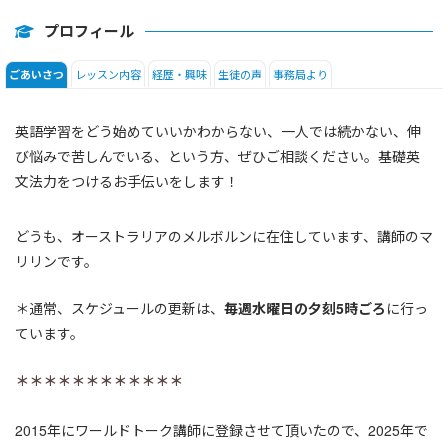
日常会話
プロフィール
レッスン内容
経歴・興味
生徒の声
事務局より
ごあいさつ
英語学習をどう始めていいかわからない、一人では続かない、伸
び悩みで苦しんでいる、という方、ぜひご相談ください。基礎英
文法力をつけるお手伝いをします！
どうも、オーストラリアのメルボルンに在住しています、講師のマ
リリンです。
＊通常、スケジュールの更新は、
毎週水曜日の夕刻5時ごろ
に行っ
ています。
＊＊＊＊＊＊＊＊＊＊＊＊
2015年にワールドトーク講師に登録させて頂いたので、2025年で