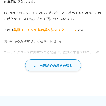
10年目に突入します。
1万回以上のレッスンを通して感じたことを改めて振り返り、この
度新たなコースを追加させて頂こうと思います。
それは
英語コーチング 基礎英文法マスターコース
です。
興味のある方はぜひ、ご連絡ください。
コーチングコースに興味のある場合は、面談と学習プログラムの
作成になりますので、初回は２コマ頂ければ幸いです（あくまで
も理想です）
自己紹介の続きを読む
では、楽しみにお待ちしています！
＊＊＊＊＊＊＊＊＊＊
私の授業の特徴としては、
「
基礎英文法
」「
TOEIC対策
」の2講座を柱に、