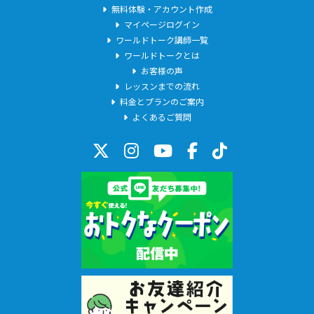
無料体験・アカウント作成
マイページログイン
ワールドトーク講師一覧
ワールドトークとは
＊これからのコース全ては、基礎英文法やT O E I Cのレッスンを
お客様の声
重ねながら、
レッスンまでの流れ
生徒さん達からのご要望などに耳を傾けながら自然に出来上がっ
料金とプランのご案内
たコースです。
よくあるご質問
今回、新年のはじめなので改めて書き出してみるとこんなに数が
増えていました。
これでも代表的な内容だけです。英検の模擬や、ジュニア英語な
ど、ざまざまです。
最近は、時代の要請か、英語コーチング的な内容も増えてきまし
た。
英語を本格的に身につけたいけど、どうしていいかわからない。
どうしても続かない。と悩んでいる方は、是非ご相談ください。
教材探しから一緒に始めましょう！