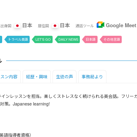
日本
日本
Google Meet
出身国
居住国
通話ツール
導
トラベル英語
LET'S GO
DAILY NEWS
日本語
その他言語
ル
ッスン内容
経歴・興味
生徒の声
事務局より
ンラインレッスンを担当。楽しくストレスなく続けられる英会話。フリー
apanese learning!
学校英語指導者資格）