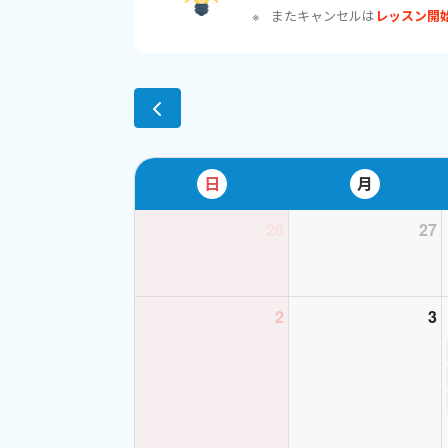
またキャンセルは
レッスン開
日
月
26
27
2
3