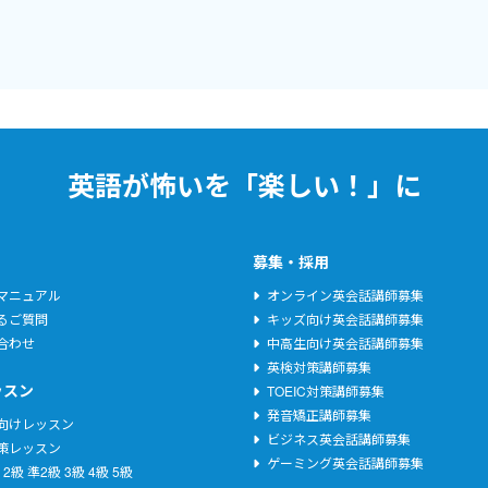
英語が怖いを「楽しい！」に
募集・採用
マニュアル
オンライン英会話講師募集
るご質問
キッズ向け英会話講師募集
合わせ
中高生向け英会話講師募集
英検対策講師募集
ッスン
TOEIC対策講師募集
発音矯正講師募集
向けレッスン
ビジネス英会話講師募集
策レッスン
ゲーミング英会話講師募集
2級
準2級
3級
4級
5級