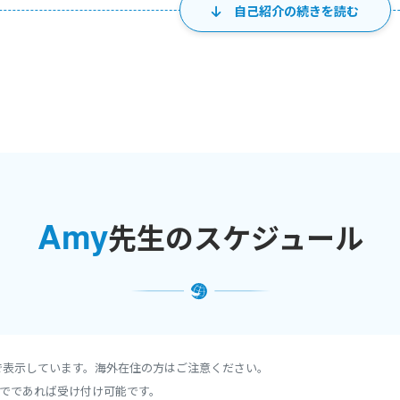
自己紹介の続きを読む
方
方まで対応可能です
ール、公立小学校でのALT、非営利団体での活動、個人レッスンなど
した。講師経験約２０年ほどです。
るレッスンづくりを得意としています。
Amy
先生のスケジュール
実績：他プラットフォームにて、これまでに５５００回を超えるレッス
した。こちらのプラットフォームは登録したばかりですが、新しい生徒
添うことを大切にレッスンを行っています。
たサポートで、楽しく英語力を伸ばしていきましょう。
で表示しています。海外在住の方はご注意ください。
るのを楽しみにしています
でであれば受け付け可能です。