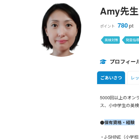
Amy先生
780
pt
ポイント
英検対策
発音指
プロフィー
ごあいさつ
レ
5000回以上のオ
ス、小中学生の英検対策。J
●
保有資格・経験
・J-SHINE（小