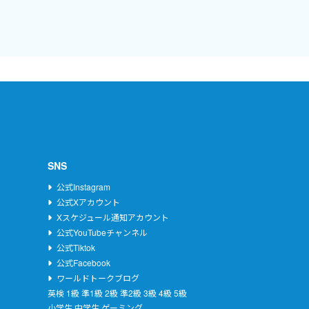
SNS
公式Instagram
公式Xアカウント
Xスケジュール通知アカウント
公式YouTubeチャンネル
公式Tiktok
公式Facebook
ワールドトークブログ
英検
1級
準1級
2級
準2級
3級
4級
5級
小学生
中学生
ゲーミング