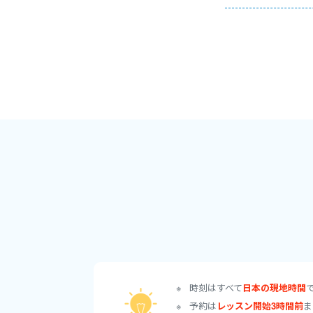
●対応可能なレベル
・初心者〜中級者の
・お子さま〜大人の
・経歴
これまで英会話スク
の経験を積んできま
安心して楽しく学べ
オンラインレッスン
徒様を指導してきま
●メッセージ
明るく、楽しく寄り
一人ひとりに合わせ
時刻はすべて
日本の現地時間
皆さまとお会いでき
予約は
レッスン開始3時間前
ま