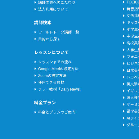
TOEI
講師の質へのこだわり
発音指
法人利用について
文法指
講師検索
キッズ
小学生
ワールドトーク講師一覧
中学生
目的から探す
高校英
大学生
レッスンについて
フォニ
レッスンまでの流れ
ビジネ
Google Meetの設定方法
日常英
Zoomの設定方法
トラベ
使用できる教材
英文添
フリー教材「Daily News」
イギリ
法人様
料金プラン
ゲーミ
留学英
料金とプランのご案内
AIラ
グルー