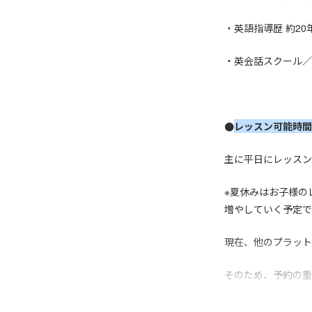
・英語指導歴 約20
・英会話スクール／
●
レッスン可能時間
主に平日にレッスン
※夏休みはお子様の
増やしていく予定で
現在、他のプラット
そのため、予約の重
あらかじめご了承く