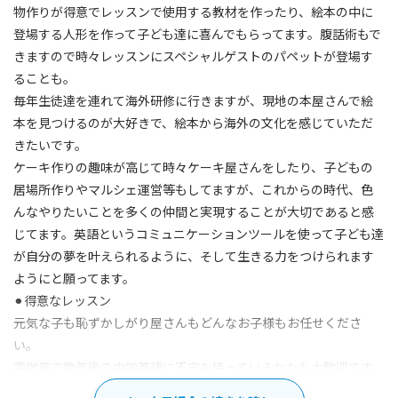
物作りが得意でレッスンで使用する教材を作ったり、絵本の中に
登場する人形を作って子ども達に喜んでもらってます。腹話術もで
きますので時々レッスンにスペシャルゲストのパペットが登場す
ることも。
毎年生徒達を連れて海外研修に行きますが、現地の本屋さんで絵
本を見つけるのが大好きで、絵本から海外の文化を感じていただ
きたいです。
ケーキ作りの趣味が高じて時々ケーキ屋さんをしたり、子どもの
居場所作りやマルシェ運営等もしてますが、これからの時代、色
んなやりたいことを多くの仲間と実現することが大切であると感
じてます。英語というコミュニケーションツールを使って子ども達
が自分の夢を叶えられるように、そして生きる力をつけられます
ようにと願ってます。
⚫︎得意なレッスン
元気な子も恥ずかしがり屋さんもどんなお子様もお任せくださ
い。
高学年で数年後の中学英語に不安を持っているかたも大歓迎です。
わかりやすい教材を使って複雑な文法への不安を取り除きます。