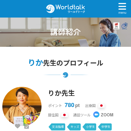
menu
講師紹介
りか
先生のプロフィール
りか先生
780
pt
ポイント
出身国
ZOOM
居住国
通話ツール
文法指導
キッズ
小学生
中学生