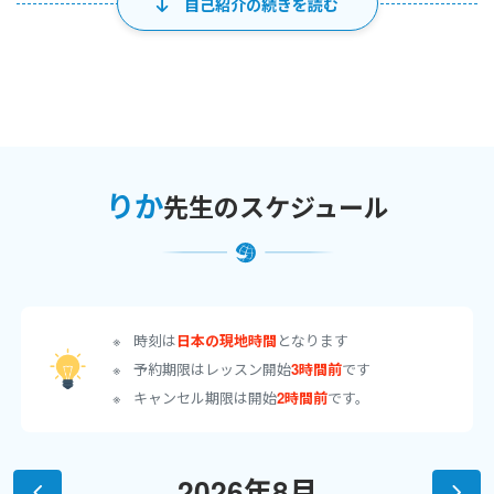
自己紹介の続きを読む
単語が覚えられないとなかなか点数が取れません。まずはじっく
りと英語の音とスペルの関係を学びましょう。
大人になってからフランス語を学び始めましたが、なかなか覚え
られず何度も同じことを先生に注意されます。自分が生徒の側に
立ってみてわかったのは説明する時のスピード、新しい内容へ進む
前に少し日にちをあけてから前回の復習することの大切さ、そし
りか
先生のスケジュール
て何よりも「わかりません。」と言える先生であることの大切さ
に気づきました。辛い勉強から楽しい勉強へのお手伝いさせてく
ださい。
⚫︎りか先生からのお願い
時刻は
日本の現地時間
となります
小さなお子様はご家族もご一緒に参加してください。おじいちゃ
予約期限はレッスン開始
3時間前
です
ん、おばあちゃん、お父さん、お母さん、どなたでも結構です。
キャンセル期限は開始
2時間前
です。
一緒にお子様と楽しんでいただけると嬉しいです！
⚫︎通話ツール ＺOOＭ
2026年8月
⚫︎居住国 日本