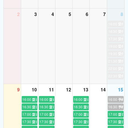
2
3
4
5
6
7
8
＜得意なレッスン＞
16:00
受付
16:30
受付
★旅先での英会話
17:30
受付
食事の注文、買い物、ホテル滞在中に使える基本会話だけでな
く、旅行がもっともっと楽しく充実したものになるよう観光ガイ
19:00
受付
ドならではのエッセンスを加えて学習していきましょう。
19:30
受付
21:30
受付
★日常英会話
22:00
受付
日本と、例えば私の居るヨーロッパとの習慣、考え方、文化など
22:30
受付
の違いをお伝えしたり、海外の人達が思う日本の生活、日本人な
9
10
11
12
13
14
15
どをテーマにしたり…普段の日本国内の生活で起こる場面だけで
なく、少し変わった観点からもテーマを見つけて会話を楽しみま
16:00
空き
16:00
空き
16:00
空き
16:00
予約
しょう。
16:30
空き
16:30
空き
16:30
空き
16:30
予約
17:00
空き
17:00
空き
17:00
空き
17:00
空き
★文法指導 ／ 瞬間英作文
17:30
空き
17:30
空き
17:30
空き
17:30
空き
小中高校生を対象に、私は塾講師をしていた経験があります。