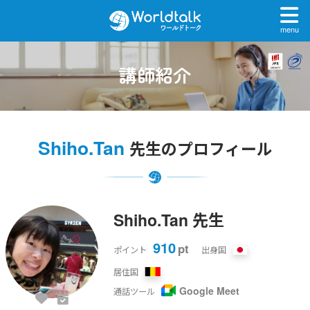
menu
講師紹介
Shiho.Tan
先生のプロフィール
Shiho.Tan 先生
910
pt
ポイント
出身国
居住国
Google Meet
通話ツール