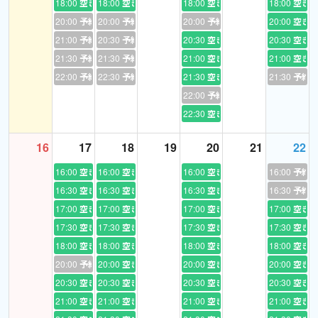
18:00
空き
18:00
空き
18:00
空き
18:00
空き
苦手な英語を克服できるよう、丁寧にそして理解できるようにな
20:00
予約あり
20:00
予約あり
20:00
予約あり
20:00
空き
るまで根気強く指導いたします。(もちろん、文法学習をやり直し
21:00
予約あり
20:30
予約あり
20:30
空き
20:30
空き
たい大人の方も大歓迎です)
21:30
予約あり
21:30
予約あり
21:00
空き
21:00
空き
アレレ？英語って案外楽しいかも？と思っていただける、そんな時
22:00
予約あり
22:30
予約あり
21:30
空き
21:30
予約
間にしましょう。
22:00
予約あり
22:30
空き
＜対応していないレッスン＞
16
17
18
19
20
21
22
ビジネス英会話
上級者向けレッスン
16:00
空き
16:00
空き
16:00
空き
16:00
予約
専門的な知識を必要とするレッスン
16:30
空き
16:30
空き
16:30
空き
16:30
予約
検定対策
17:00
空き
17:00
空き
17:00
空き
17:00
空き
17:30
空き
17:30
空き
17:30
空き
17:30
空き
18:00
空き
18:00
空き
18:00
空き
18:00
空き
＜資格・免許＞
20:00
予約あり
20:00
空き
20:00
空き
20:00
空き
中学・高等学校教員免許一種 (英語)
20:30
空き
20:30
空き
20:30
空き
20:30
空き
21:00
空き
21:00
空き
21:00
空き
21:00
空き