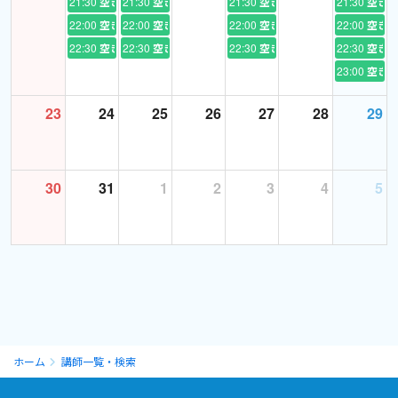
21:30
空き
21:30
空き
21:30
空き
21:30
空き
22:00
空き
22:00
空き
22:00
空き
22:00
空き
＜レッスンを受けていただく前のお願いごと＞
22:30
空き
22:30
空き
22:30
空き
22:30
空き
◆初めて受講される方のレッスンでは、まずは自己紹介とどんな
23:00
空き
レッスンを希望するかを気軽にお伝えくださいませ。(英語でも日
本語でもどちらでも構いません)
23
24
25
26
27
28
29
◆日本との時差が7時間ございます。
そのためレッスン当日にご連絡をいただいても時間帯によっては確
30
31
1
2
3
4
5
認できない恐れがあります。万一、リクエストされたい事があれ
ば、どうぞレッスンの前日までにお知らせいただければ助かりま
す。よろしくお願いいたします。
ホーム
講師一覧・検索