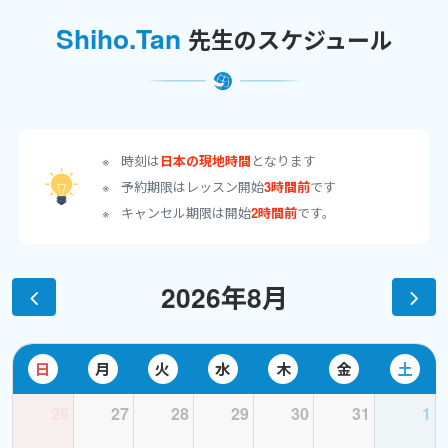
Shiho.Tan
先生のスケジュール
とにかくおしゃべりを楽しめるようになりたい方のお手伝いをさ
せて下さい。
これまでのツアーガイドの仕事で、シニア世代のご夫婦に現地案内
をすることも多く経験いたしました。シニア世代と呼ばれる方々
時刻は
日本の現地時間
となります
も海外旅行中にカフェで注文したり、買い物をしたり、会話をエン
ジョイできるよう丁寧にレッスンいたします。
予約期限はレッスン開始
3時間前
です
キャンセル期限は開始
2時間前
です。
＜経歴＞
2026年8月
大阪の大学(英文学科)を卒業後、ホテルへ就職。タイのプーケット
島にあるホテルにて２年間の勤務経験もあり。
その後、現在のベルギー人のパートナーと出逢いベルギーへ移り
日
月
火
水
木
金
土
ました。５年間ほど観光ガイドとして日本からのお客さまへの現
地のご案内をしていました。
26
27
28
29
30
31
1