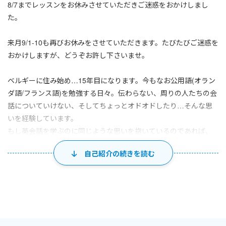
8/7までレッスンをお休みさせていただきご迷惑をおかけしまし
た。
来月9/1-10も再びお休みをさせていただきます。たびたびご迷惑を
おかけしますが、どうぞお許し下さいませ。
ベルギーに住み始め…15年目になります。今もなお公用語(オラン
ダ語/フランス語)を勉強する日々。伝わらない、周りの人たちの会
話についていけない、そしてちょっとオドオドしたり…そんな思
いを経験しています。
もし英会話を学ぶのに同じような思いを抱いているのであれば、
私と一緒に自信をつけていきましょう。
自己紹介の続きを読む
初心者の方、
英会話を何度かトライしてはなかなか上達せずお困りの方、
海外旅行をする際、英語を使って滞在をもっと楽しみたい方、
国内でも海外でも知人と英語でコミュニケーションをとりたい、
又は友達をつくりたい、日本の文化を紹介したいなど。