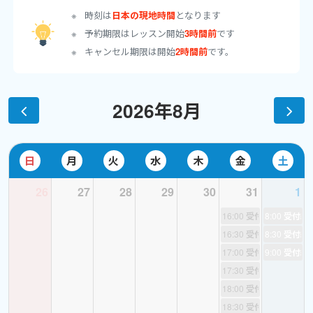
時刻は
日本の現地時間
となります
最初の挨拶
予約期限はレッスン開始
3時間前
です
↓
キャンセル期限は開始
2時間前
です。
英語の歌でウォーミングアップ
↓
フラッシュカードで単語を学ぶ
2026年8月
↓
アクションと歌で復習
↓
カードでクイズ
日
月
火
水
木
金
土
↓
26
27
28
29
30
31
1
Goodbye song
16:00
受付終了
8:00
受付終
の流れで進めていきます。
16:30
受付終了
8:30
受付終
子供にとっては25分間画面に集中する事はとっても難しいので、楽
17:00
受付終了
9:00
受付終
しく元気に発話してもらえるよう歌とアクションでテンションマッ
17:30
受付終了
クス！自分の事を先生に伝えたいと思ってもらえるような空気感で
18:00
受付終了
お送りします。
18:30
受付終了