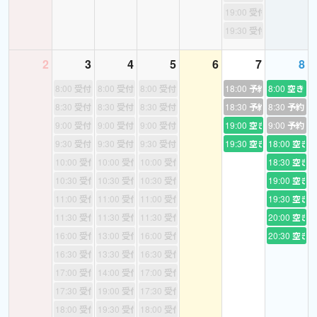
19:00
受付終了
⭐️
キッズレッスン(小1ー小6)
19:30
受付終了
もっとレベルアップ、4技能の「聞く」「話す」「読む」「書く」
を習得したいお子様に！
2
3
4
5
6
7
8
中本幹子先生監修
8:00
受付終了
8:00
受付終了
8:00
受付終了
18:00
予約あり
8:00
空き
アプリコット出版のテキスト
8:30
受付終了
8:30
受付終了
8:30
受付終了
18:30
予約あり
8:30
予約あ
『Learning World』シリーズ
9:00
受付終了
9:00
受付終了
9:00
受付終了
19:00
空き
9:00
予約あ
歌、チャンツ、会話は覚えやすく、忘れにくいことを意識して編
9:30
受付終了
9:30
受付終了
9:30
受付終了
19:30
空き
18:00
空き
集されており、
学習内容をより強く記憶できるスパイラルな構成で、小学生の間
10:00
受付終了
10:00
受付終了
10:00
受付終了
18:30
空き
に4技能の「聞く、話す、読む、プレゼンをする、書く」の総合的
10:30
受付終了
10:30
受付終了
10:30
受付終了
19:00
空き
な英語運用力を身につけることができます。
11:00
受付終了
11:00
受付終了
11:00
受付終了
19:30
空き
11:30
受付終了
11:30
受付終了
11:30
受付終了
20:00
空き
レッスンのおおよその流れ
16:00
受付終了
13:00
受付終了
16:00
受付終了
20:30
空き
最初の挨拶
16:30
受付終了
13:30
受付終了
16:30
受付終了
↓
17:00
受付終了
14:00
受付終了
17:00
受付終了
ウォームアップ
17:30
受付終了
19:00
受付終了
17:30
受付終了
↓
18:00
受付終了
19:30
受付終了
18:00
受付終了