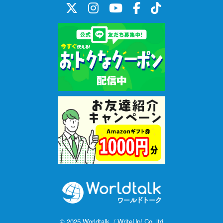
・『NOBU式トレーニング(コンプリート編)』を終えて、次のレベ
ルに進みたい人
こんな内容です。
・Q&A形式で徹底的にパッと返事をする練習をする
・相手の質問 に対してどう答えればいいのかが必ず身につく実践
的な英語の基本文型を提示
・内容」と「言い方」の両面をレベルアップ
・実践的な会話力がどんどん身につく!
・聞かれたらパッと答えたい基本的な質問を幅広くカバー:自己紹
介、友人との雑談、仕事関係、海外旅行先で必要な会話、恋愛、
感情表現など
・例文を繰り返して発音矯正もしっかりトレーニング
・仕上げはご自身の事に変えて自分の言葉で会話練習
こちらのテキストを使用して「発音矯正」を目的に体験レッスン
をした時の体験記がアップされていますのでご覧ください。
https://worldtalk-trial.info/experience_rierie/
© 2025 Worldtalk. / WriteUp! Co.,ltd