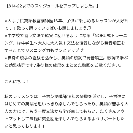
【814-22までのスケジュールをアップしました。】
⭐️大手子供英語教室講師歴16年、子供が楽しめるレッスンが大好評
です！歌って踊っていっぱいお話しましょう♫
⭐️中学校で習う文法で確実に話せるようになる「NOBU式トレーニ
ング」は中学生〜大人に大人気！文法を復習しながら発音矯正を
することでリスニング力もグンとアップ⤴️
⭐️自身の歌手の経験を活かし、英語の歌詞で発音矯正。歌詞で学ぶ
と効果抜群です♪生徒様の成果をまとめた動画をご覧ください。
こんにちは！
私のレッスンでは 子供英語講師16年の経験を活かし、子供達に
はじめての英語を思いっきり楽しんでもらったり、英語が苦手な大
人の方には、もう一度文法から学び直してもらい、たくさんアウ
トプットして気軽に英会話を楽しんでもらえるようサポートした
いと思っております！