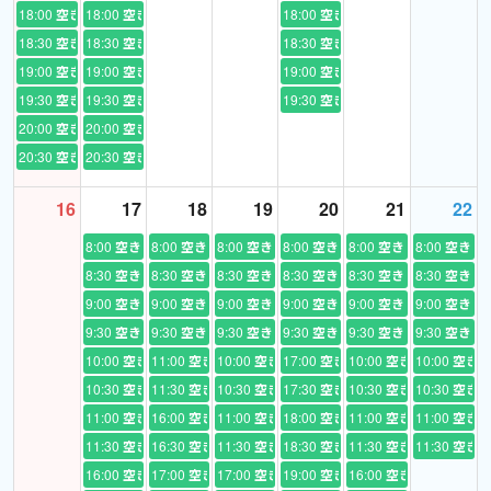
18:00
空き
18:00
空き
18:00
空き
もちろんスピーキングや面接の特訓もします。
18:30
空き
18:30
空き
18:30
空き
19:00
空き
19:00
空き
19:00
空き
点数配分が高いライティングの練習も！
19:30
空き
19:30
空き
19:30
空き
苦手なお子様も、繰り返すとどんどん書けるようになります。
20:00
空き
20:00
空き
20:30
空き
20:30
空き
⭐️
子供向け英会話
簡単なQ&Aのカードを使ってスムーズに答えられるようにトレー
16
17
18
19
20
21
22
ニングします。
8:00
空き
8:00
空き
8:00
空き
8:00
空き
8:00
空き
8:00
空き
パターンがわかったら言葉を変えて、自分の意見が言えるように訓
8:30
空き
8:30
空き
8:30
空き
8:30
空き
8:30
空き
8:30
空き
練します。
9:00
空き
9:00
空き
9:00
空き
9:00
空き
9:00
空き
9:00
空き
9:30
空き
9:30
空き
9:30
空き
9:30
空き
9:30
空き
9:30
空き
⭐️
NOBU式トレーニング(コンプリート編)
10:00
空き
11:00
空き
10:00
空き
17:00
空き
10:00
空き
10:00
空き
話せるようになりたいかた向けの
10:30
空き
11:30
空き
10:30
空き
17:30
空き
10:30
空き
10:30
空き
レッスン(中学生〜大人向け)
11:00
空き
16:00
空き
11:00
空き
18:00
空き
11:00
空き
11:00
空き
こんな人にオススメ！
11:30
空き
16:30
空き
11:30
空き
18:30
空き
11:30
空き
11:30
空き
* 英会話になると英単語が出てこない
* 言いたい文をとっさに作れない
16:00
空き
17:00
空き
17:00
空き
19:00
空き
16:00
空き