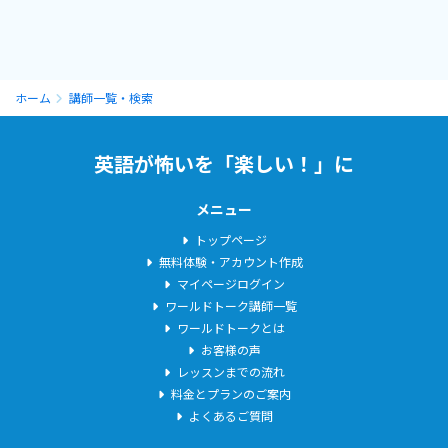
法別にネイティブがよく使うフレーズを沢山繰り返し練習してもら
いますので、とっさの英会話に役立ちます。
現役の中学生は、授業の理解がぐっと深まり、学校のテストの点
数もアップするでしょう！中学英語を学び直したい大人の方は、
ホーム
講師一覧・検索
「これなら話せるようになる！」と手応えを感じていただけると
思います！
英語が怖いを「楽しい！」に
ワールドトークのHPに、このレッスンで体験した時の流れを詳し
メニュー
く説明していますので、是非ご覧ください。
https://www.worldtalk.jp/blog/review_rierie/
トップページ
無料体験・アカウント作成
マイページログイン
⭐️
NOBU式トレーニング(実践編)
ワールドトーク講師一覧
相手に求められた情報を瞬時に言葉にすることができるようにな
ワールドトークとは
るトレーニング!
お客様の声
こんな人にオススメ！
レッスンまでの流れ
・単語や文法はそこそこわかるのに、会話になるとフリーズしち
料金とプランのご案内
ゃう人
よくあるご質問
・なにか質問されても、パッと返せない、会話が続かない人