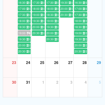
* 同じ言葉ばかり言ってる方にオススメのレッスンメニューです。
16:30
空き
17:30
空き
17:30
空き
19:30
空き
16:30
空き
* 学校で習う文法をもっと理解したい。
17:00
空き
18:00
空き
18:00
空き
20:00
空き
17:00
空き
NOBU式トレーニングという脳みそフル回転のトレーニング法に沿
17:30
空き
19:00
空き
18:30
空き
20:30
空き
17:30
空き
って進めていきます。
18:00
空き
19:30
空き
19:00
空き
18:00
空き
18:30
空き
20:00
空き
19:30
空き
18:30
空き
まずはインプットで、私が英語の文章を読みます。それを英語の並
19:00
予約あり
20:30
空き
20:00
空き
19:00
空き
びの順番で和訳してもらいます。そしてその英文をリピート。この
19:30
空き
20:30
空き
19:30
空き
時にしっかり発音チェック。
20:00
空き
20:00
空き
↓
20:30
空き
20:30
空き
次にアウトプットで、私が日本語の文章を言います。それを瞬間的
に英訳して言ってもらいます。そして同じく英文リピート。発音矯
23
24
25
26
27
28
29
正。
↓
最後にもう一度、テキストを見ずに瞬間的に英訳してもらいます。
30
31
1
2
3
4
5
時間に余裕があればその時習った文法でご自分で文章を作ってもら
います。
25分間にピッタリちょうど良い充実した内容。中1～中3までの文