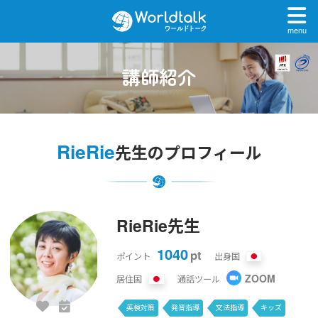
menu
講師紹介
RieRie
先生のプロフィール
RieRie先生
1040
pt
ポイント
出身国
ZOOM
居住国
通話ツール
英検対策
発音指導
文法指導
キッズ