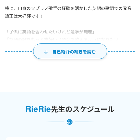
特に、自身のソプラノ歌手の経験を活かした英語の歌詞での発音
矯正は大好評です！
「子供に英語を習わせたいけれど通学が無理」
「英語の歌をもっと格好いい発音で歌えるようになりたい」
「文法は理解しているけれど会話となるとスムーズに出てこな
自己紹介の続きを読む
い」
「ネイティブのようなイントネーションでリズム良く話せるよう
になりたい」
「英検の面接を受けるが緊張しそうで不安」
こんな悩みをお持ちの方、大歓迎です！！
RieRie
先生のスケジュール
【レッスン内容】
⭐️
キッズレッスン（3~6歳）
25分間でできるだけ英語に親しみを持っていただく為に、レッス
ン内では