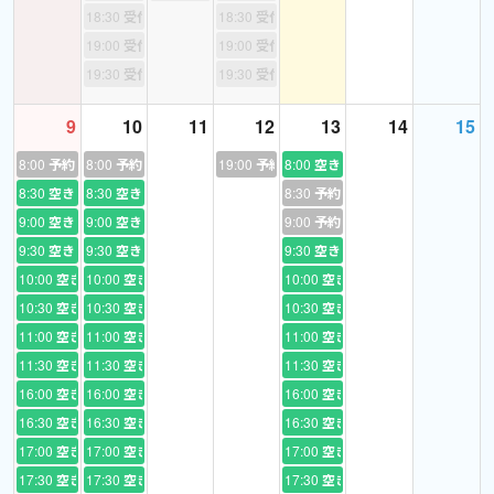
復習アクションソング、チャンツ
18:30
受付終了
18:30
受付終了
↓
19:00
受付終了
19:00
受付終了
ダイヤログ
19:30
受付終了
19:30
受付終了
↓
フラッシュカード
9
10
11
12
13
14
15
↓
8:00
予約あり
8:00
予約あり
19:00
予約あり
8:00
空き
ワーク
8:30
空き
8:30
空き
8:30
予約あり
9:00
空き
9:00
空き
9:00
予約あり
⭐️
英検対策(５級〜準2級)
9:30
空き
9:30
空き
9:30
空き
お子様の英検対策に丁度良い
10:00
空き
10:00
空き
10:00
空き
『ひとつひとつわかりやすく。』シリーズを使って無理なく楽しく
10:30
空き
10:30
空き
10:30
空き
学習！
11:00
空き
11:00
空き
11:00
空き
英検の出題傾向を徹底分析し,合格のために必要なポイントをひと
つひとつていねいに解説していきます。内容を精選しているので,
11:30
空き
11:30
空き
11:30
空き
効率よく学習できます。
16:00
空き
16:00
空き
16:00
空き
16:30
空き
16:30
空き
16:30
空き
1回分はたったの2ページで分かりやすく説明されているのでオン
17:00
空き
17:00
空き
17:00
空き
ラインでも無理なく学習を進められます。
17:30
空き
17:30
空き
17:30
空き