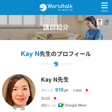
menu
講師紹介
Kay N
先生のプロフィール
Kay N先生
910
pt
ポイント
出身国
居住国
Google Meet
通話ツール