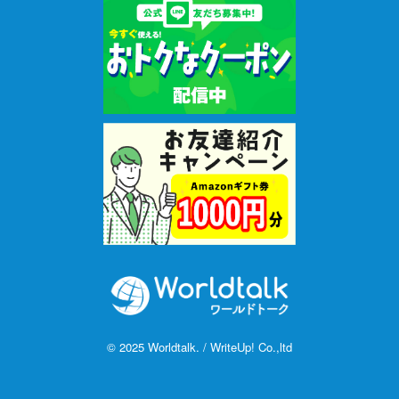
© 2025 Worldtalk. / WriteUp! Co.,ltd