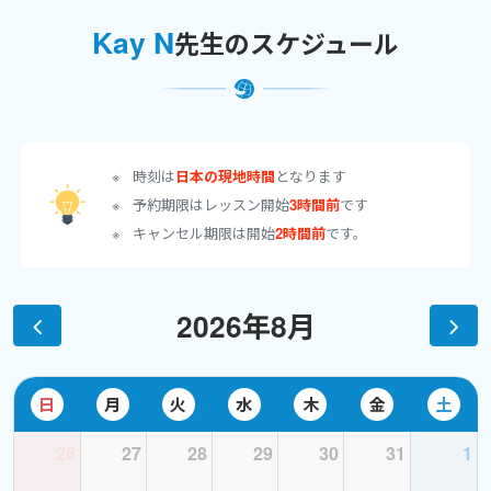
＊娘のスケジュールを優先させて頂く為、週によって変更あり。
Kay N
先生のスケジュール
毎年6・7月はレッスン可能な時間帯がかなり少ないです。
時刻は
日本の現地時間
となります
予約期限はレッスン開始
3時間前
です
キャンセル期限は開始
2時間前
です。
2026年8月
日
月
火
水
木
金
土
26
27
28
29
30
31
1