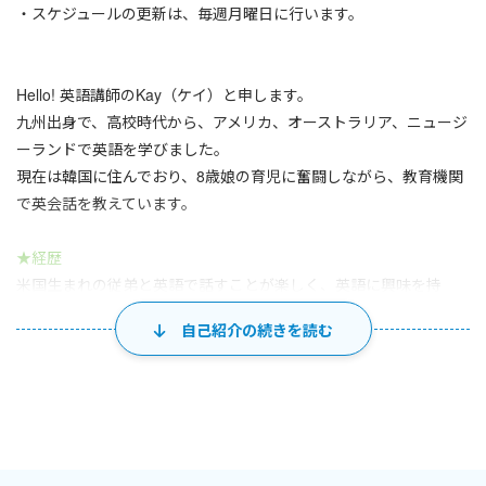
・スケジュールの更新は、毎週月曜日に行います。
Hello! 英語講師のKay（ケイ）と申します。
九州出身で、高校時代から、アメリカ、オーストラリア、ニュージ
ーランドで英語を学びました。
現在は韓国に住んでおり、8歳娘の育児に奮闘しながら、教育機関
で英会話を教えています。
★経歴
米国生まれの従弟と英語で話すことが楽しく、英語に興味を持
ち、高校時代に短期留学。大学は日本で英文科を専攻し、在学中
自己紹介の続きを読む
にNZへ留学。その後アメリカへ留学し、外国語教育学修士課程修
了。結婚を機に韓国へ移住し、現在は教育機関で英会話講師とし
て１０年以上勤務しています。
★レッスン可能時間帯
基本的に、月・木・金8:30~14:00