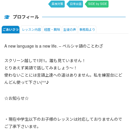
英検対策
日常会話
SIDE by SIDE
DAILY NEWS
プロフィール
レッスン内容
経歴・興味
生徒の声
事務局より
ごあいさつ
A new language is a new life. – ペルシャ語のことわざ
スクリーン越しで1対1。誰も見ていません！
とりあえず英語で話してみましょう～！
使わないことには言語上達への道はありません。私を練習台にど
んどん使って下さい(^^♪
☆お知らせ☆
・現在中学生以下のお子様のレッスンは対応しておりませんので
ご了承下さいませ。