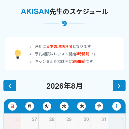
AKISAN
先生のスケジュール
★☆★☆ 経歴と強み ★☆★☆
=== 元塾講師＆家庭教師 ===
◼︎ 高校・大学受験の英語を４年以上指導
◼︎ （生徒の）センター試験９割以上
中高で学習する英語をすべて網羅し受験や定期試験対策を行って
時刻は
日本の現地時間
となります
きました。
予約期限はレッスン開始
3時間前
です
４年以上の経験から、壁にぶつかる箇所やよくある間違い、そ
キャンセル期限は開始
2時間前
です。
の克服方法を熟知しています。
=== フィリピン留学 ===
2026年8月
◼︎ ２ヶ月 × ３校 （計６ヶ月） ※ESL
◼︎ 内３ヶ月 他日本人０名の環境
大学受験レベルの英語は知識としてあるものの、全く話せませ
日
月
火
水
木
金
土
んでした。
しかしこの６ヶ月間で徹底的に学習する事で海外移住・勤務、
26
27
28
29
30
31
1
講師にまでなりました。