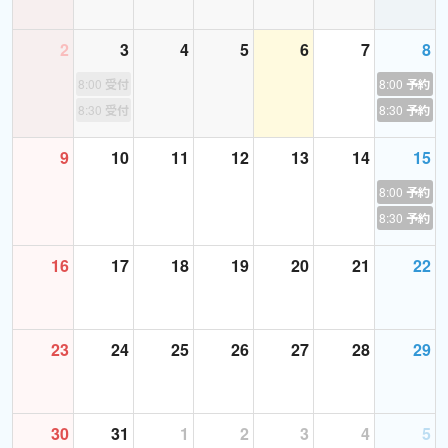
=== 語学学校で勤務経験 ===
2
3
4
5
6
7
8
◼︎ セブ島で全校生徒300名程度（内日本人40%）
◼︎ 英語で会議、メール作成、HPやパンフレット翻訳作業 等
8:00
受付終了
8:00
予約あ
全200名以上のフィリピン人講師と数十名のネイティブ講師の授
8:30
受付終了
8:30
予約あ
業を見てきました。
一方で、何百人もの英語学習者の相談に乗ってきています。
9
10
11
12
13
14
15
よくある悩みやモチベーション管理、効果的な勉強法などを
8:00
予約あ
自身の経験と何百もの生徒の経験からあなたの力になれます。
8:30
予約あ
=== オンライン英会話の元生徒 ===
16
17
18
19
20
21
22
◼︎ 計２年以上、複数のオンライン英会話（他社）をほぼ毎日受講
◼︎ フィリピン、アメリカ、カナダ、日本、南アフリカ、日
本・・・の講師たちの授業
23
24
25
26
27
28
29
皆様と同様に、数年前に元生徒として数多くの授業スタイル
（人数・国籍含め）を経験しました。
その上でオンライン英会話としてあるべき授業を追求し、体現
させていただきます。
30
31
1
2
3
4
5