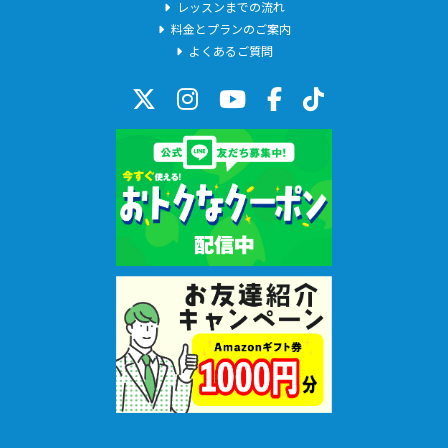
レッスンまでの流れ
主言語：日本語
料金とプランのご案内
（概要）
よくあるご質問
学生の定期・資格試験対策 / 社会人の再学習に大人気!!
中学・高校で習う英文法を一から徹底解説。苦手・特定分野を
集中的に学ぶ(鍛え直す)ならイチオシ！
学生の方に加え、英検やTOEIC・英会話の土台から磨き上げた
い人が多数受講
受講者の学習目的、レベルに合わせて授業スタイルを変更して
います
画面共有をしながらの解説と問題演習で定着度が高いです
英作文を磨きたい方も多数受講中!! 2-3コマの連続授業も好評！
【こんな方にオススメ!!】
「学校の予習（復習）がしたい」
「受験、資格に向けた文法強化が必要」
「昔に学んだ記憶を再確認したい」
「英会話のために基本文法を抑えたい」