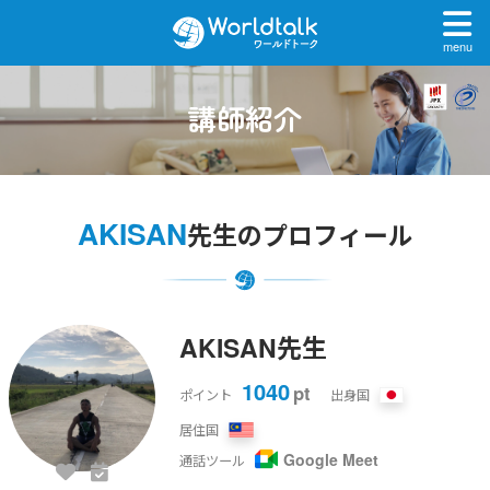
menu
講師紹介
AKISAN
先生のプロフィール
AKISAN先生
1040
pt
ポイント
出身国
居住国
Google Meet
通話ツール