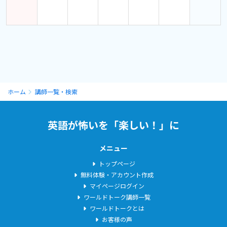
=== 海外旅行好き（おまけ） ===
◼︎ 就活後に初めて海外一人旅し、直近６年間で15カ国放浪（同じ
国に数回、数十回・・・笑）
◼︎ 2020年、夢の世界周遊スタート！！！ ※あいにく途中で帰
国。。。
大学４年の夏、初めてカバン１つ背負って東南アジア５ヶ国を
ホーム
講師一覧・検索
２ヶ月間、一人で周遊しました。
今まで海外に興味もなかった私が人生を変えたきっかけとなっ
た時期です。
英語が怖いを「楽しい！」に
社会人になってからも３連休、土日休みでも海外旅行に出かけ
ていました。
メニュー
以降、数年かけて世界をのんびりと周遊するのが夢で、英語も
トップページ
本気で取り組むようになりました。
無料体験・アカウント作成
マイページログイン
ワールドトーク講師一覧
★☆★☆ レッスン内容 ★☆★☆
ワールドトークとは
お客様の声
A. 英文法特化
☆☆受講者急増☆☆