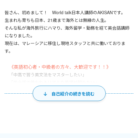
皆さん、初めまして！ World talk日本人講師のAKISANです。
生まれも育ちも日本、21歳まで海外とは無縁の人生。
そんな私が海外旅行にハマり、海外留学・勤務を経て英会話講師
になりました。
現在は、マレーシアに移住し現地スタッフと共に働いておりま
す。
《英語初心者・中級者の方々、大歓迎です！！》
「中高で習う英文法をマスターしたい」
「英会話で使われるリアルな英語が知りたい」
「英語で外国人と話せるようになりたい」
自己紹介の続きを読む
夢や目標はあるけど上手くいかない初心者・中級者の英語学
習を全力でサポートします。
ぜひ、下記の自己紹介欄をご覧ください！
そして、授業でお会いできることを楽しみにしております。