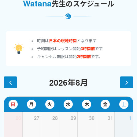
Watana
先生のスケジュール
自他共に認める語学オタクです。
直近ではスウェーデン語を勉強していて、ゼロから始めてそろそ
ろ３年。
ネイティブの方とスウェーデン語のみで会話できるまでになりま
した。
時刻は
日本の現地時間
となります
また、2023年末にはポーランド語を始めました (＾＾)
予約期限はレッスン開始
3時間前
です
キャンセル期限は開始
2時間前
です。
語学の楽しさをできるだけ多くの人と分かち合うべく日々奮闘中
で、
現在はオンライン語学学習プラットフォームで海外の生徒を対象
2026年8月
に日本語講師を務めるほか、
塾講師として中高生の受験対策および英検対策の指導に携わって
います。
また社会人向けに様々なニーズに応えた個別指導も行なっていま
日
月
火
水
木
金
土
す。
26
27
28
29
30
31
1
スペイン語実務通訳士資格保持者。