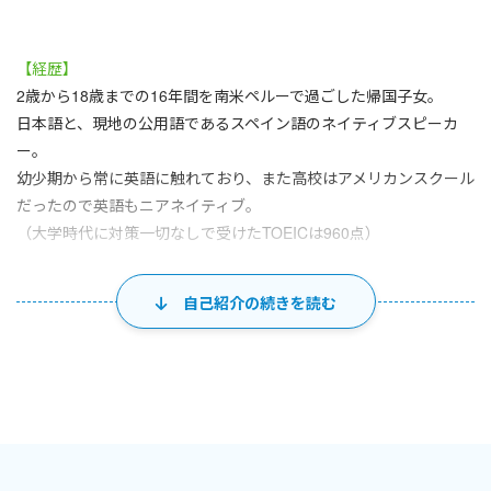
【経歴】
2歳から18歳までの16年間を南米ペルーで過ごした帰国子女。
日本語と、現地の公用語であるスペイン語のネイティブスピーカ
ー。
幼少期から常に英語に触れており、また高校はアメリカンスクール
だったので英語もニアネイティブ。
（大学時代に対策一切なしで受けたTOEICは960点）
高校を卒業し、大学進学を機に日本に帰国。
自己紹介の続きを読む
語学学習がとにかく好きで、進学した大学ではひたすら語学を貪
欲に学び、
それまで独学で勉強していた韓国語に磨きをかけるため交換留学
生として1年間韓国に留学した経験も。
これまでに韓国語、フランス語、中国語、ドイツ語、ロシア語、
イタリア語なども学習してきた、