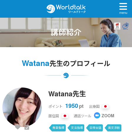
menu
講師紹介
Watana
先生のプロフィール
Watana先生
1950
pt
ポイント
出身国
ZOOM
居住国
通話ツール
発音指導
文法指導
日常会話
英文添削