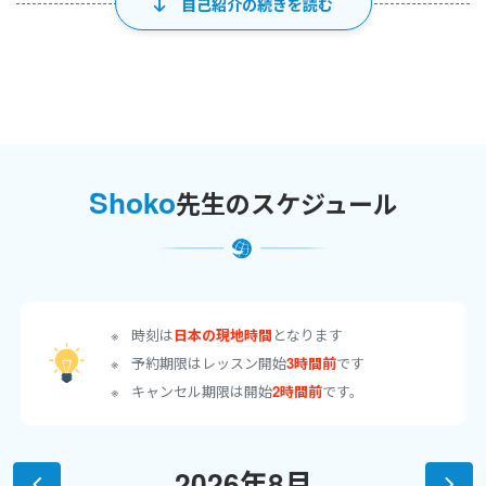
自己紹介の続きを読む
ロンドンに20年以上滞在し、2016年に帰国しました。
ロンドンでは日系の百貨店に長期に渡り勤務し、販売の他に商品
の買い付けの仕事などをしておりました。
その他、現地の英語学校での受付、ニールスヤードレメディーズや
ボンドストリートでの販売なども経験しました。
Shoko
先生のスケジュール
＊＊資格＊＊
時刻は
日本の現地時間
となります
Cambridge Advanced English (C1)
予約期限はレッスン開始
3時間前
です
キャンセル期限は開始
2時間前
です。
＊＊対応が難しい分野＊＊
♦︎ アドバンスレベルの方
2026年8月