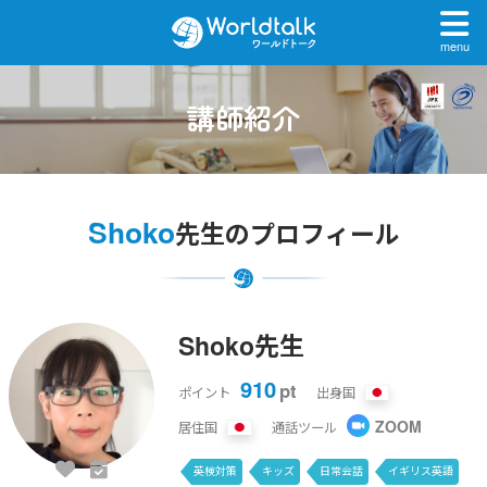
menu
講師紹介
Shoko
先生のプロフィール
Shoko先生
910
pt
ポイント
出身国
ZOOM
居住国
通話ツール
英検対策
キッズ
日常会話
イギリス英語