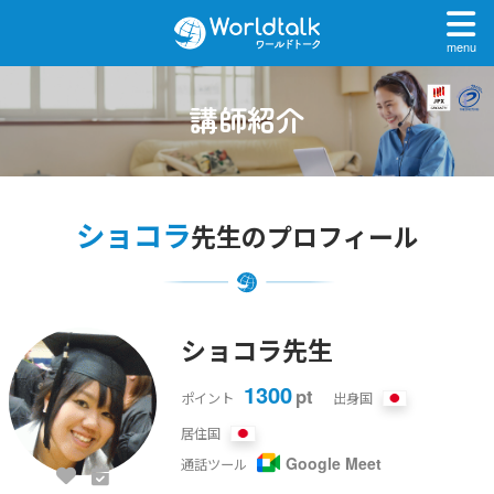
menu
講師紹介
ショコラ
先生のプロフィール
ショコラ先生
1300
pt
ポイント
出身国
居住国
Google Meet
通話ツール