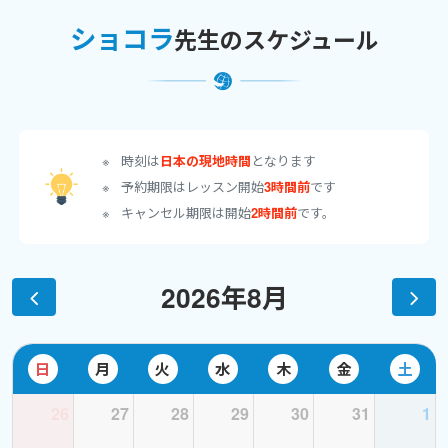
ショコラ
先生のスケジュール
時刻は
日本の現地時間
となります
予約期限はレッスン開始
3時間前
です
キャンセル期限は開始
2時間前
です。
2026年8月
日
月
火
水
木
金
土
26
27
28
29
30
31
1