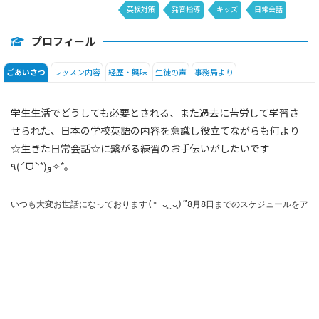
英検対策
発音指導
キッズ
日常会話
SIDE by SIDE
プロフィール
レッスン内容
経歴・興味
生徒の声
事務局より
ごあいさつ
学生生活でどうしても必要とされる、また過去に苦労して学習さ
せられた、日本の学校英語の内容を意識し役立てながらも何より
☆生きた日常会話☆に繋がる練習のお手伝いがしたいです
٩(ˊᗜˋ*)و✧*｡
いつも大変お世話になっております(* ᴗ͈ˬᴗ͈)”8月8日までのスケジ