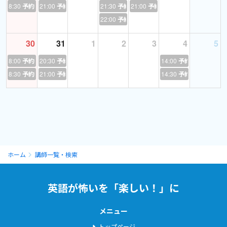
8:30
予約あり
21:00
予約あり
21:30
予約あり
21:00
予約あり
★ゼロからスコアが稼げるドリル リスニング／英文法
22:00
予約あり
★キクタンTOEIC 500／600／800／990
★金のフレーズ／銀のフレーズ／金のセンテンス
30
31
1
2
3
4
5
★TOEIC R&L 文法問題でる1000
8:00
予約あり
20:30
予約あり
14:00
予約あり
4）学習相談
8:30
予約あり
21:00
予約あり
14:30
予約あり
たいていの学習者と同じように海外経験のない私が、あなたの
不安や、学習内容、今後の学習方針などについてご相談に乗りま
す。どんな小さな悩みでもお話しください。また私自身、学習過
程でいろんな教材を試していますので、教材に関するお話しもでき
ます。
ただし、留学などに関するご相談には対応できません。また、
ホーム
講師一覧・検索
海外経験が乏しいため、旅行英会話やスラングなども得手ではあ
りません。
英語が怖いを「楽しい！」に
メニュー
【資格等】
●英検1級
トップページ