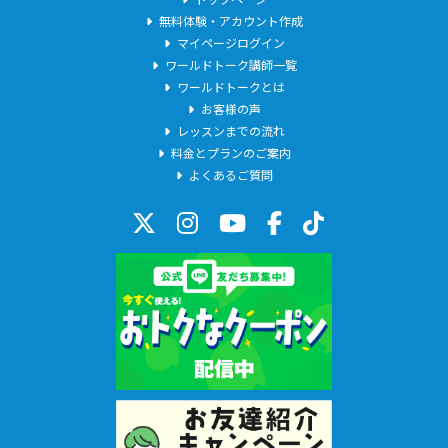
無料体験・アカウント作成
●TOEIC 915
マイページログイン
●J-SHINE 小学校英語指導者+（プラス）資格
ワールドトーク講師一覧
★中高生対象の塾講師や、大学受験向けの添削指導の経験があり
ワールドトークとは
ます。
お客様の声
★英会話学校の教材作成に携わった経験があります。
レッスンまでの流れ
★他社で、英語コーチング業務も行っています。
料金とプランのご案内
よくあるご質問
【対応できないレッスン】
●キッズレッスン
小学生以下のお子様へのレッスンや、歌などを使ったレッス
ン。
●ビジネス英語・翻訳
【お願いしたいこと】
最初のレッスンでは、生徒さまの学習状況などを把握するため