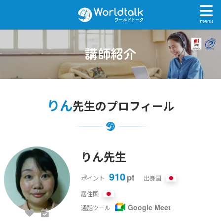
menu
講師紹介
りん
先生のプロフィール
りん先生
910
pt
ポイント
出身国
居住国
Google Meet
通話ツール