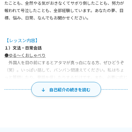
たことも、全然やる気がおきなくてサボり倒したことも、努力が
報われて号泣したことも、全部経験しています。あなたの夢、目
標、悩み、日常、なんでもお聞かせください。
【レッスン内容】
１）文法・日常会話
●ゆる～くおしゃべり
外国人を目の前にするとアタマが真っ白になる方、ぜひどうぞ
（笑）。いっぱい話して、バンバン間違えてください。私はちょ
っと質問したり、発話を促したりするだけです。また、必要に応じ
て有用な表現や文法などもご紹介します。ここはあなたが「英語
自己紹介の続きを読む
を話すことに慣れる」場です。
入門・初級者の方が対象です。
●テキストを使って
★☆中学の教科書☆★
1レッスンに基本の文型を１～２個学習します。その後、絵を描