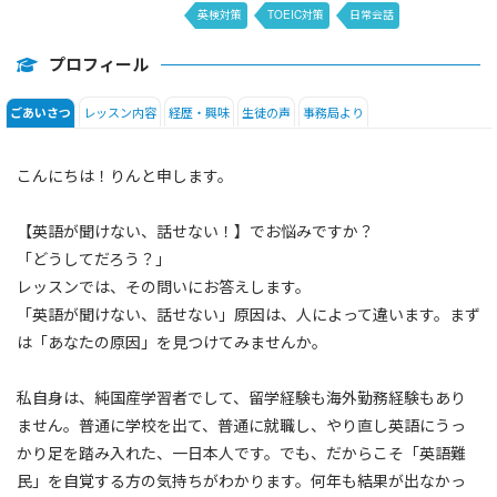
英検対策
TOEIC対策
日常会話
SIDE by SIDE
プロフィール
レッスン内容
経歴・興味
生徒の声
事務局より
ごあいさつ
こんにちは！りんと申します。
【英語が聞けない、話せない！】でお悩みですか？
「どうしてだろう？」
レッスンでは、その問いにお答えします。
「英語が聞けない、話せない」原因は、人によって違います。まず
は「あなたの原因」を見つけてみませんか。
私自身は、純国産学習者でして、留学経験も海外勤務経験もあり
ません。普通に学校を出て、普通に就職し、やり直し英語にうっ
かり足を踏み入れた、一日本人です。でも、だからこそ「英語難
民」を自覚する方の気持ちがわかります。何年も結果が出なかっ