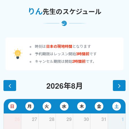
写したり瞬間英作文をしたりして、その文型を何度も使ってみま
りん
先生のスケジュール
す。これが意外にできません（笑）。やりなおし英語におすすめ
です。
★☆Side by Side☆★
世界中で使用されている、優れたテキストです。このテキスト
使用をご希望の場合は、Book１～４のうちのどのページかをご指
時刻は
日本の現地時間
となります
定ください。
予約期限はレッスン開始
3時間前
です
★☆瞬間英作文トレーニング☆★
キャンセル期限は開始
2時間前
です。
生徒様のレベルやご要望に合わせたテキストを使用して、一文
英作文の練習をします。すぐに言えない文は、わかっていない・知
らない文型です！解説をしつつ、徹底練習します。
2026年8月
２）読解・聴解対策
私が最も得意とする分野です。
その文章を、なぜ「読めない」のでしょう？なぜ「聞けない」
日
月
火
水
木
金
土
のでしょう？また、音が聞こえても、音読ができても、なぜ「理解
26
27
28
29
30
31
1
できない」のでしょう？それには原因があります。また、その原
因も、人によって違います。