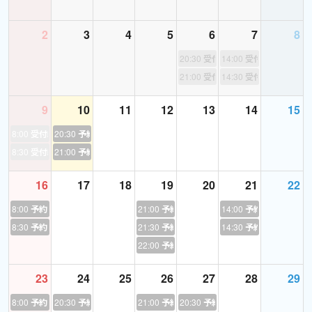
あなたのどこが弱点か、またそれをどうすれば克服できるか、
めちゃくちゃ丁寧にサポートします。
2
3
4
5
6
7
8
20:30
受付終了
14:00
受付終了
3）試験対策
21:00
受付終了
14:30
受付終了
●英検（3級～準1級）／TEAP
あなたのご要望や学習状況に合わせて、問題の解き方・試験の
9
10
11
12
13
14
15
心得・長期計画の受験準備など、多角的に対応いたします。
二次試験の模擬試験も行います。
8:00
受付終了
20:30
予約あり
★対応できるテキスト：『文で覚える単熟語』、『集中ゼ
8:30
受付終了
21:00
予約あり
ミ』、『二次試験・面接完全予想問題』（各旺文社）、最新6年分
16
17
18
19
20
21
22
ほどの過去問題
8:00
予約あり
21:00
予約あり
14:00
予約あり
●TOEIC（～860点くらいまで）
8:30
予約あり
21:30
予約あり
14:30
予約あり
苦手なパートを徹底的に練習しましょう!
22:00
予約あり
対応可能なテキスト：ここに掲載していないものは、お問い合わ
せください。
23
24
25
26
27
28
29
★公式問題集０～12
8:00
予約あり
20:30
予約あり
21:00
予約あり
20:30
予約あり
★公式プラクティス リスニング／リーディング