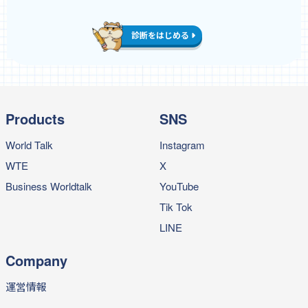
診断をはじめる
Products
SNS
World Talk
Instagram
WTE
X
Business Worldtalk
YouTube
Tik Tok
LINE
Company
運営情報