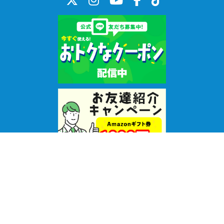
© 2025 Worldtalk. / WriteUp! Co.,ltd