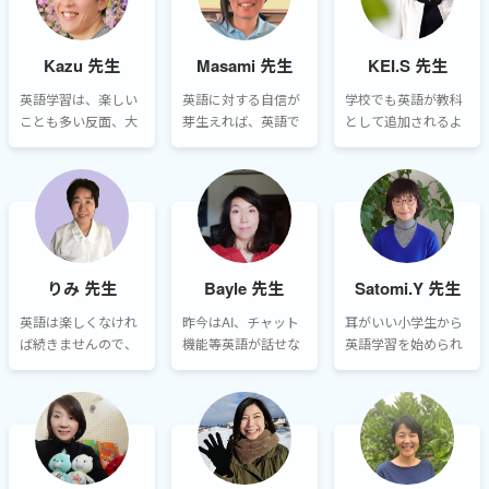
ンプを使って講師が
ます。ワールドトー
きらめないことが必
持っているトランプ
クでは、数多くの講
ず結果と自信につな
が赤か黒か当てるゲ
師の中からお子様に
がります。
Kazu 先生
Masami 先生
KEI.S 先生
ームなどを取り入れ
ぴったりな講師を探
ています。
すのに最適なプラッ
英語学習は、楽しい
英語に対する自信が
学校でも英語が教科
トフォームだと思い
ことも多い反面、大
芽生えれば、英語で
として追加されるよ
ます。
変だと感じる場面も
のやり取りが特別な
うになり、その準備
多いのではないでし
ことではなく、日常
のためにレッスンを
ょうか。ですが、諦
の一部となっていき
受けられる会員様も
めずに学習を続けれ
ます。まずは英語を
増えてきています。
ば、きっと成果が出
大好きになり、楽し
ます！
みながらどんどん英
語で遊んでみましょ
りみ 先生
Bayle 先生
Satomi.Y 先生
う。
英語は楽しくなけれ
昨今はAI、チャット
耳がいい小学生から
ば続きませんので、
機能等英語が話せな
英語学習を始められ
とにかく楽しく学習
くともなんとかなる
た皆さんは、既にア
しましょう。小学生
社会ですが、目をみ
ドバンテージがあり
のうちから英語に親
て母国語ではない英
ます。なかなか覚え
しむことで大人にな
語で、自分の力でコ
られないフレーズも
って英語に対する抵
ミュニケーションを
あるかもしれません
抗がなくなります。
とる楽しさを知って
が、レッスンを継続