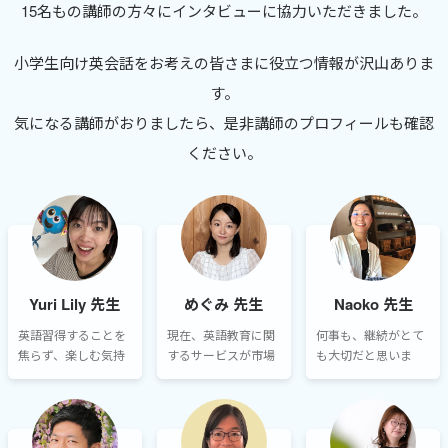
15名もの講師の方々にインタビューに協力いただきました。
小学生向け英会話をお考えの皆さまに役立つ情報が沢山ありま
す。
気になる講師がおりましたら、是非講師のプロフィールも確認
ください。
Yuri Lily 先生
めぐみ 先生
Naoko 先生
英語習得することを
現在、英語教育に関
何事も、継続がとて
焦らず、楽しむ気持
するサービスが市場
も大切だと思いま
ちを忘れずに。私の
に溢れており、何が
す。継続して学び続
レッスンでは、ゲー
本当に良いのか、選
けていると、先が見
ム感覚なスタートを
ぶのに迷ってしまう
えなくても必ず結果
心がけていて、トラ
ご家庭も多いと思い
がついてきます。あ