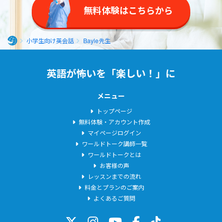
す。
一部になるくらいに
無料体験はこちらから
なってくれたら嬉し
いです。
小学生向け英会話
Bayle先生
ホ
ー
英語が怖いを「楽しい！」に
ム
メニュー
トップページ
無料体験・アカウント作成
マイページログイン
ワールドトーク講師一覧
ワールドトークとは
お客様の声
レッスンまでの流れ
料金とプランのご案内
よくあるご質問