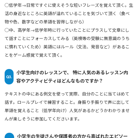
◯低学年→日常ですぐに使えそうな短いフレーズを覚えて頂く。生
活の身近なところに英語が溢れていることを気づいて頂く（食べ
物や色、数字などの単語を習得しながら）
◯中、高学年→低学年時に行っていたことにプラスして文章にし
て話すことにフォーカスしてみる（英検等の受験に無意識のうち
に慣れていくため）英語にはルール（文法、発音など）があるこ
とをゲーム感覚で覚えて頂く。
小学生向けのレッスンで、 特に人気のあるレッスン内
Q3.
容やアクティビティはどんなものですか？
テキストの中にある例文を使って実際、自分のことに当てはめて
話す。ロールプレイで練習すること。身振り手振りで声に出して
単語を覚えること（低学年向け）人気があるかどうかわかりませ
んが楽しそうに参加してくださいます。
小学生の生徒さんや保護者の方から喜ばれたエピソー