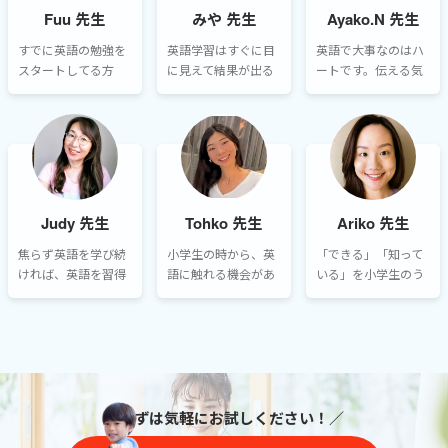
頂きたいです。
しているうちに、必
Fuu 先生
みや 先生
Ayako.N 先生
ず言えるようになり
ます。元気にレッス
すでに英語の勉強を
英語学習はすぐに目
英語で大事なのはハ
ンに参加してくださ
スタートしてる方
に見えて結果が出る
ートです。伝える気
いね。
も、これからスター
ものでは無く、長い
持ち、伝わる喜びを
トしようとする方
目で見ていただくも
感じながら、コミュ
も、英語学習の道の
のなので、続けて行
ニケーションを楽し
りは小学校以降もこ
くにはお子様と共に
みましょう！私のレ
の先ずっと長く続き
モチベーションを持
ッスンでは、英語を
ます。小学生はその
ち続けることがとて
好きになってもらえ
スタート地点です。
も大切です。
るよう、生徒さんの
Judy 先生
Tohko 先生
Ariko 先生
興味のあることや身
近なことに関連づけ
焦らず英語を学び続
小学生の時から、英
「できる」「知って
るように心がけてい
ければ、英語を習得
語に触れる機会があ
いる」を小学生のう
ます。
することによって、
ることが楽しい！と
ちに増やし、「自
視野が広がり、将来
感じていると将来の
信」と「英語好
の進路、仕事、人生
英語学習の底上げに
き！」につなげられ
を楽しむことにも繋
必ずつながるものだ
るお手伝いをするこ
がると思います。楽
と思います。なかな
とが私の喜びです！
しく学び続けられる
かゴールが見つから
レッスンでお会いで
様に、お手伝いさせ
ないのが語学学習で
きることを心待ちに
＼まずは気軽にお試しください！／
て頂きたいと思いま
すが、英語が生活の
しております！