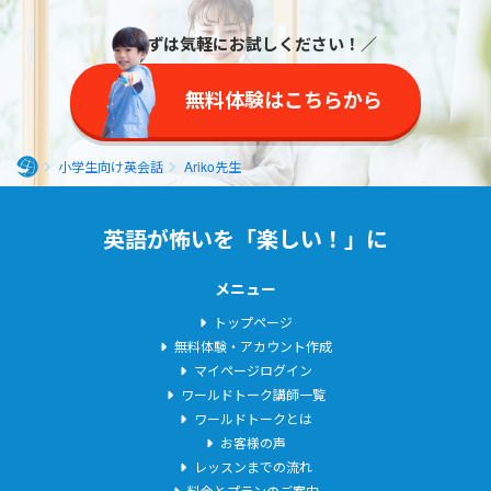
しく学び続けられる
かゴールが見つから
レッスンでお会いで
様に、お手伝いさせ
ないのが語学学習で
きることを心待ちに
＼まずは気軽にお試しください！／
て頂きたいと思いま
すが、英語が生活の
しております！
す。
一部になるくらいに
無料体験はこちらから
なってくれたら嬉し
いです。
小学生向け英会話
Ariko先生
ホ
ー
英語が怖いを「楽しい！」に
ム
メニュー
トップページ
無料体験・アカウント作成
マイページログイン
ワールドトーク講師一覧
ワールドトークとは
お客様の声
レッスンまでの流れ
料金とプランのご案内