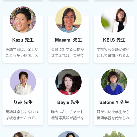
レッスンでは、ゲー
本当に良いのか、選
けていると、先が見
ム感覚なスタートを
ぶのに迷ってしまう
えなくても必ず結果
心がけていて、トラ
ご家庭も多いと思い
がついてきます。あ
ンプを使って講師が
ます。ワールドトー
きらめないことが必
持っているトランプ
クでは、数多くの講
ず結果と自信につな
が赤か黒か当てるゲ
師の中からお子様に
がります。
Kazu 先生
Masami 先生
KEI.S 先生
ームなどを取り入れ
ぴったりな講師を探
ています。
すのに最適なプラッ
英語学習は、楽しい
英語に対する自信が
学校でも英語が教科
トフォームだと思い
ことも多い反面、大
芽生えれば、英語で
として追加されるよ
ます。
変だと感じる場面も
のやり取りが特別な
うになり、その準備
多いのではないでし
ことではなく、日常
のためにレッスンを
ょうか。ですが、諦
の一部となっていき
受けられる会員様も
めずに学習を続けれ
ます。まずは英語を
増えてきています。
ば、きっと成果が出
大好きになり、楽し
ます！
みながらどんどん英
語で遊んでみましょ
りみ 先生
Bayle 先生
Satomi.Y 先生
う。
英語は楽しくなけれ
昨今はAI、チャット
耳がいい小学生から
ば続きませんので、
機能等英語が話せな
英語学習を始められ
とにかく楽しく学習
くともなんとかなる
た皆さんは、既にア
しましょう。小学生
社会ですが、目をみ
ドバンテージがあり
のうちから英語に親
て母国語ではない英
ます。なかなか覚え