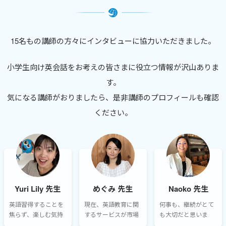
15名もの講師の方々にインタビューに協力いただきました。
小学生向け英会話をお考えの皆さまに役立つ情報が沢山ありま
す。
気になる講師がおりましたら、是非講師のプロフィールも確認
ください。
Yuri Lily 先生
めぐみ 先生
Naoko 先生
英語習得することを
現在、英語教育に関
何事も、継続がとて
焦らず、楽しむ気持
するサービスが市場
も大切だと思いま
ちを忘れずに。私の
に溢れており、何が
す。継続して学び続