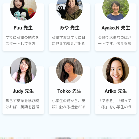
しむことで大人にな
語で、自分の力でコ
られないフレーズも
って英語に対する抵
ミュニケーションを
あるかもしれません
抗がなくなります。
とる楽しさを知って
が、レッスンを継続
頂きたいです。
しているうちに、必
Fuu 先生
みや 先生
Ayako.N 先生
ず言えるようになり
ます。元気にレッス
すでに英語の勉強を
英語学習はすぐに目
英語で大事なのはハ
ンに参加してくださ
スタートしてる方
に見えて結果が出る
ートです。伝える気
いね。
も、これからスター
ものでは無く、長い
持ち、伝わる喜びを
トしようとする方
目で見ていただくも
感じながら、コミュ
も、英語学習の道の
のなので、続けて行
ニケーションを楽し
りは小学校以降もこ
くにはお子様と共に
みましょう！私のレ
の先ずっと長く続き
モチベーションを持
ッスンでは、英語を
ます。小学生はその
ち続けることがとて
好きになってもらえ
スタート地点です。
も大切です。
るよう、生徒さんの
Judy 先生
Tohko 先生
Ariko 先生
興味のあることや身
近なことに関連づけ
焦らず英語を学び続
小学生の時から、英
「できる」「知って
るように心がけてい
ければ、英語を習得
語に触れる機会があ
いる」を小学生のう
ます。
することによって、
ることが楽しい！と
ちに増やし、「自
視野が広がり、将来
感じていると将来の
信」と「英語好
の進路、仕事、人生
英語学習の底上げに
き！」につなげられ
を楽しむことにも繋
必ずつながるものだ
るお手伝いをするこ
がると思います。楽
と思います。なかな
とが私の喜びです！