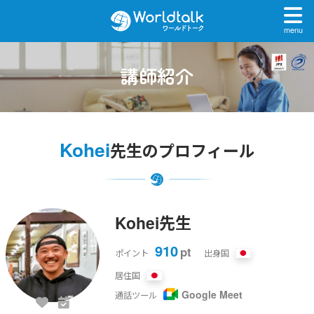
menu
講師紹介
Kohei
先生のプロフィール
Kohei先生
910
pt
ポイント
出身国
居住国
Google Meet
通話ツール