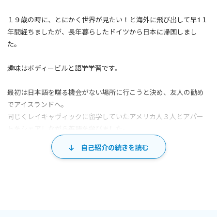
１９歳の時に、とにかく世界が見たい！と海外に飛び出して早1１
年間経ちましたが、長年暮らしたドイツから日本に帰国しまし
た。
趣味はボディービルと語学学習です。
最初は日本語を喋る機会がない場所に行こうと決め、友人の勧め
でアイスランドへ。
同じくレイキャヴィックに留学していたアメリカ人３人とアパー
トをシェアしながら英語を学びました。
Nice to meet you止まりだった僕に優しく英語を教えてくれた最初
自己紹介の続きを読む
の先生たちです。
アイスランド生活の後、日本やヨーロッパじゃ経験できないこと
がしたい！と突然ネパールのカトマンズへ。
安定した電気もガスも水もない場所での生活はとても刺激的で、そ
の間に日本語教師のボランティアをしたり、アジア中をバックパッ
カーで旅をしながら約2年半をネパールを拠点に過ごしました。