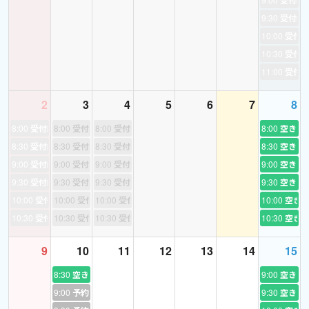
受付終
※初めてのレッスンはまずお互いを知るために自己紹介を中心に、
9:30
受付終
どのように、何を中心に学んでいきたいかをぜひお聞かせてくだ
10:00
受付
さい。
10:30
受付
11:00
受付
※小中学生の試験対策目的のレッスンなどには現在対応しておりま
せん。
ご了承ください。
2
3
4
5
6
7
8
英会話は答えが一つでは無いため、テスト上では間違いになって
8:00
受付終了
8:00
受付終了
8:00
受付終了
8:00
空き
しまうこともあります。
8:30
受付終了
8:30
受付終了
8:30
受付終了
8:30
空き
(※例えばイギリスとアメリカで単語のスペルが違う場合なども多々
9:00
受付終了
9:00
受付終了
9:00
受付終了
9:00
空き
あるため。)
9:30
受付終了
9:30
受付終了
9:30
受付終了
9:30
空き
そのような理由から受験対策には勉強科目としての英語を日本語
10:00
受付終了
10:00
受付終了
10:00
受付終了
10:00
空き
で教えている教師をお勧めします。
10:30
受付終了
10:30
受付終了
10:30
受付終了
10:30
空き
いずれ留学したい、海外に行きたいという思いがある方がいまし
たら、僕がお役に立てることがあるかと思いますので、ぜひ一緒
9
10
11
12
13
14
15
にレッスンしましょう！
8:30
空き
9:00
空き
9:00
予約あり
9:30
空き
Hello, I'm Kohei, your future English teacher.(I HOPE! )