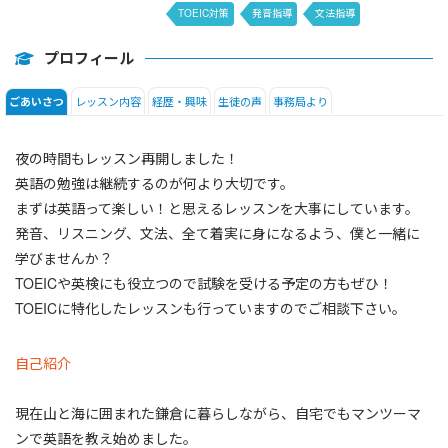
TOEIC対策
発音指導
文法指導
フォニックス
日常会話
Grammar in Use
プロフィール
レッスン内容
経歴・興味
生徒の声
事務局より
ごあいさつ
夜の時間もレッスン再開しました！
英語の勉強は継続するのが何より大切です。
まずは英語って楽しい！と思えるレッスンを大事にしています。
発音、リスニング、文法、全て着実に身になるよう、僕と一緒に
学びませんか？
TOEICや英検にも役立つので試験を受ける予定の方もぜひ！
TOEICに特化したレッスンも行っていますのでご相談下さい。
自己紹介
現在山と海に囲まれた鎌倉に暮らしながら、自宅でもマンツーマ
ンで英語を教え始めました。