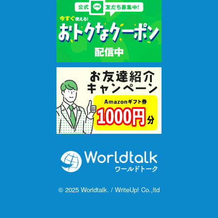
© 2025 Worldtalk. / WriteUp! Co.,ltd