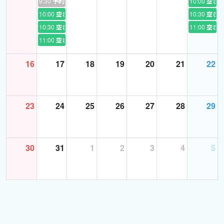
9:30
予約あり
10:00
空き
If you want to be a good English speaker like native, then I might
10:00
空き
10:30
空き
be a good match for you!
10:30
空き
11:00
空き
To be able to speak English fluently takes so much of time and
11:00
空き
efforts.
It won't happen in 3months.
16
17
18
19
20
21
22
That's why I'm here to help you and support you to become a
REAL English speaker!
I'm looking forward to seeing you at my lesson, thanks!
23
24
25
26
27
28
29
30
31
1
2
3
4
5