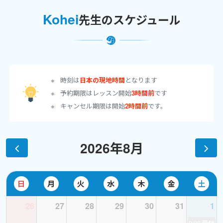
その後は、ドイツのフランクフルトにある美術大学へ留学し、大
Kohei
先生のスケジュール
学を終えたあともドイツで暮らしていました。
ドイツに住んでいる際に英語を教えてほしいと頼まれたのが英語を
教えるようになったきっかけです。
オンラインを中心に、日本に帰国後は対面のマンツーマンでのレ
ッスンも行っています。
時刻は
日本の現地時間
となります
予約期限はレッスン開始
3時間前
です
英語は数学のように１＋１＝２ではなく、いく通りもの正解があ
キャンセル期限は開始
2時間前
です。
ります。
学校の教科として勉強すると、問題に対して一つの答えを導き出
さないといけないですが、言語学習は違います。
2026年8月
そして何より、英語は上達が見えにくいものです。
３ヶ月でペラペラ！なんてことはありえないですし、本当に喋れ
るようになるのかな、英語力あがっているのかな、とモチベーシ
ョンを保つのが難しい時もあると思います。
日
月
火
水
木
金
土
だからこそ、まずは楽しみながら、より実践的に英語を使えるよ
26
27
28
29
30
31
1
うになるようにレッスンを行ってまいります。
9:00