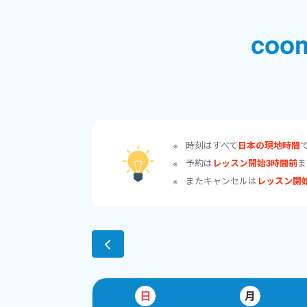
１００％合格でした
coo
Practice makes
㊗ 準2プラス Y. 
Yさん、
合格おめで
で初めての準2プラ
時刻はすべて
日本の現地時間
ん、本当にすごい熱
予約は
レッスン開始3時間前
ま
合格を勝ち取るため
またキャンセルは
レッスン開
易度が高いため、ト
様のご予約をお待ち
㊗ ４級 Y. H 
帰国子女のYちゃん
お考えが素晴らしく
日
月
てしまいます。
今後