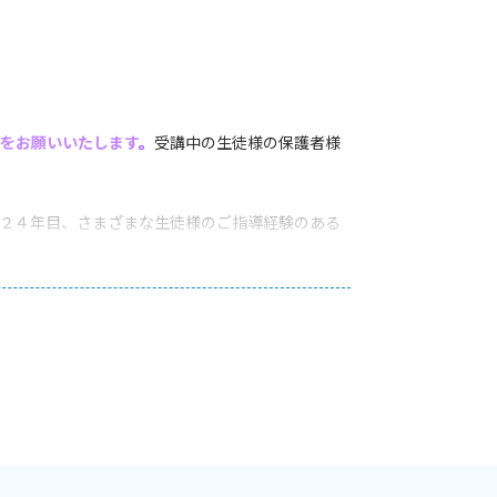
をお願いいたします
。
受講中の生徒様の保護者様
２４年目、さまざまな生徒様のご指導経験のある
。②英検〇級を受けさせたいが、どうしたらいい
など）その他英語関連のアドバイスなど。