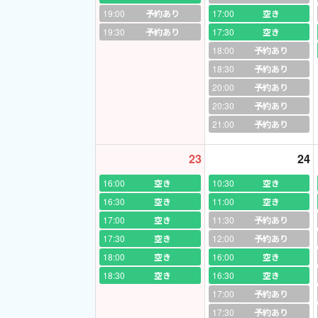
②
１５０名
の生徒
19:00
予約あり
17:00
空き
19:30
予約あり
17:30
空き
③ アーティストと
18:00
予約あり
18:30
予約あり
④
英語暗誦大会で
20:00
予約あり
20:30
予約あり
⑤ 中学生の教科書
21:00
予約あり
⑥
大人の方の学び
23
24
⑦ 英語、英会話の
16:00
空き
10:30
空き
16:30
空き
11:00
空き
⑧
手書きを意識し
17:00
空き
11:30
予約あり
17:30
空き
12:00
予約あり
⑨ レッスンを終了
18:00
空き
16:00
空き
ンレポートをすべて
18:30
空き
16:30
空き
17:00
⑩ 今だけではなく
予約あり
17:30
予約あり