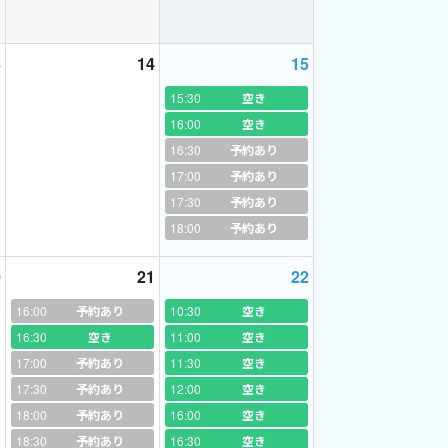
りません。
の講師として、教室運営していた時に、9年間英
3
14
15
した。なかなかない機会をいただき、成長され
15:30
空き
16:00
空き
16:30
予約あり
ていないと思います。受験の時も英語の勉強に費
聞きすることができ、感激いたしました。
17:00
予約あり
理科１
いる英語、英会話学習は、必ずあなたを将来、助け
17:30
予約あり
18:00
予約あり
0
21
22
16:00
予約あり
10:30
空き
００％合格＋英語暗誦大会 入賞・優勝実績
16:30
空き
11:00
空き
17:00
予約あり
11:30
空き
17:30
予約あり
12:00
空き
18:00
予約あり
16:00
空き
18:30
予約あり
16:30
空き