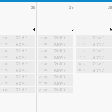
28
29
3
募集！♬
初心者様大歓迎！♬新規の生徒様募集のおしらせ♬
4
5
っかり基礎からご指導いたします！》
16:00
受付終了
16:00
受付終了
11:00
受付終了
16:30
受付終了
16:30
受付終了
11:30
受付終了
読の仕方、中学3年間の基礎文法
など、引き続きおひとりおひとりに向
17:00
受付終了
17:00
受付終了
17:00
受付終了
いますので、ご希望をお伝えください。
タブレットなどの使用が増えた
17:30
受付終了
17:30
受付終了
17:30
受付終了
and writingで書くことにより、脳が活性化される研究結果も出ていま
18:00
受付終了
18:00
受付終了
18:00
受付終了
は、長く継続できるか判断していただく必要がありますので、１コマ（
18:30
受付終了
18:30
受付終了
18:30
受付終了
ガイダンスとなります。
小、中学生の場合は、保護者様も一緒にお話し
20:00
受付終了
20:00
受付終了
、たくさんのご予約はご遠慮くださいませ。１コマからのご予約をお願
20:30
受付終了
20:30
受付終了
相性も大切ですので、講師の方針にご賛同いただけると判断されてから
21:00
受付終了
21:00
受付終了
お願いいたします。
rfect！