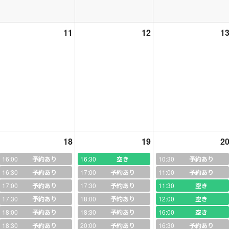
は、継続することに意味があります。継続できないと将来的に武器にな
元生徒さんに会うため東京大学を訪れました！》
以前、大手英会話教室
11
12
1
したもと教え子ちゃんの通う
東京大学
へ３回生の彼女に会うため訪れま
なった彼女にお会いし、
れば、こんなにいま英語ができるようになっていないし、東大にも入れ
の学習にあてることができ、本当に本当に感謝しています。」
と直接お
、小学校2年生から学んだ英語が見事に生かされました！今、頑張って
。
一緒に頑張っていきましょう！
介＆私にできること
18
19
2
16:00
予約あり
16:30
空き
10:30
予約あり
。〝話せる英語”まで育てます。」英検合格率９０％ 二次面接試験１
16:30
予約あり
17:00
予約あり
11:00
予約あり
17:00
予約あり
17:30
予約あり
11:30
空き
１級へ
17:30
予約あり
18:00
予約あり
12:00
空き
室講師、運営２２年、オンライン英会話講師２年半、
トータル２４年目
18:00
予約あり
18:30
予約あり
16:00
空き
18:30
予約あり
20:00
予約あり
16:30
予約あり