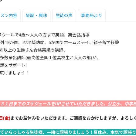
ッスン内容
経歴・興味
生徒の声
事務局より
話スクールで4歳～大人の方まで英語、英会話指導
海外19か国、27地域訪問、5か国でホームステイ、親子留学経験
50名以上の生徒さん合格実績の講師、
多数輩出講師(最高位全国１位高校生と大人の部)が、
話をサポート!
広げましょう！
３１日までのスケジュールをUPさせていただきました。公立小、中学
(金)
までお盆休みをいただきます。ご迷惑をおかけしますが、よろし
ていらっしゃる生徒様、一緒に頑張りましょう！夏休み、本気で頑張り