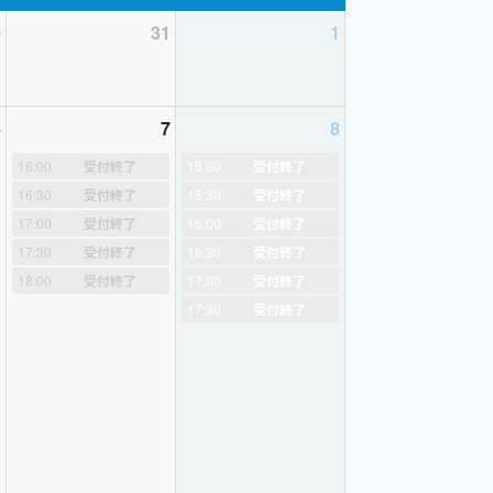
0
31
1
6
7
8
16:00
受付終了
15:00
受付終了
16:30
受付終了
15:30
受付終了
き合い、中学生の定期試験前のためのレッスンなど
17:00
受付終了
16:00
受付終了
ことにより、手書きの機会が減り、学力低下が懸
17:30
受付終了
16:30
受付終了
す。
丁寧に「英文の書き方のご指導」をいたしま
18:00
受付終了
17:00
受付終了
２５分）からのご予約をお願いいたします。初回
17:30
受付終了
させていただけますと幸いでございます（お声の
いいたします。長く続けていただくためには、生
、受講継続をお願いできますと幸いでございま