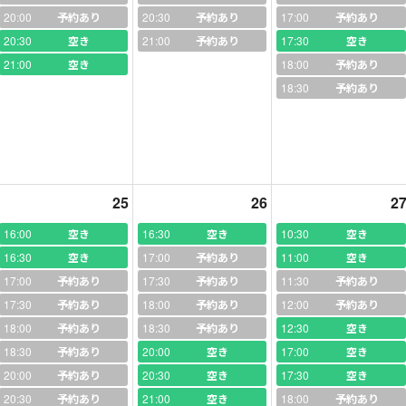
様英検ご指導
、
合格率はほぼ約９割
20:00
予約あり
20:30
予約あり
17:00
予約あり
20:30
空き
21:00
予約あり
17:30
空き
しての経験も活かした教材作り、
言語を視覚で分かりやすくお伝えする
21:00
空き
18:00
予約あり
18:30
予約あり
生徒さんを地方大会、全国大会で入賞、優勝に導いた経験
多数
指導 試験前は、英検からシフトし、点数をアップさせることで
自信を
直し
、
文法、ライティングご指導
25
26
2
土台、基礎を作り、将来的に英検合格につなげていく
ご指導
16:00
空き
16:30
空き
10:30
空き
16:30
空き
17:00
予約あり
11:00
空き
、脳の発達につなげるご指導
を意識しています。一緒に書きながら、ご
17:00
予約あり
17:30
予約あり
11:30
予約あり
17:30
予約あり
18:00
予約あり
12:00
予約あり
したら、「ハイ！終わり！」ではなく、その日何を学んだか、家でどう
18:00
予約あり
18:30
予約あり
12:30
空き
の生徒様にお送りいたします
。
18:30
予約あり
20:00
空き
17:00
空き
、
20:00
将来を見据えたご指導
予約あり
を行います。
20:30
空き
17:30
空き
20:30
予約あり
21:00
空き
18:00
予約あり