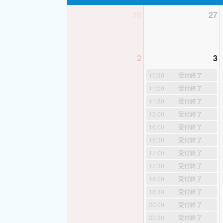
26
27
♫新規の生徒様、大
Hi! there! 
2
3
《初心者大歓迎！し
10:30
受付終了
11:00
受付終了
英検、発音指導、精
11:30
受付終了
もフレキシブルに行
12:00
受付終了
念
されています。
H
16:00
受付終了
す。初めての生徒様
16:30
受付終了
は、短い自己紹介と
17:00
受付終了
みでも可）
最初から
17:30
受付終了
徒様、保護者様との
18:00
受付終了
す。どうぞよろしく
18:30
受付終了
Practice makes pe
20:00
受付終了
20:30
受付終了