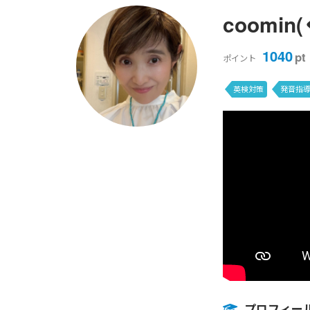
coomi
1040
pt
ポイント
英検対策
発音指
プロフィー