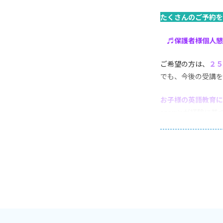
たくさんのご予約を
お
♬保護者様個人懇
ご希望の方は、
２５
でも、今後の受講を
お子様の英語教育に
coominが経験に
《ご相談例》①お子
か。③中学受験をさ
⑤ 英作文のコツな
２
０２６年度第１回
合格おめでとうござ