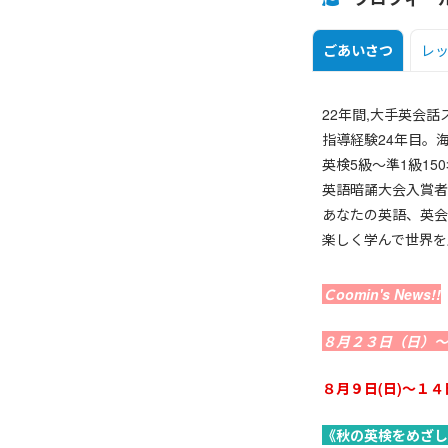
ごあいさつ
レ
22年間,大手英会
指導経験24年目。
英検5級～準1級1
英語暗誦大会入賞者
あなたの英語、英会
楽しく学んで世界を
Ｃoomin's News!!
８月２３日（日）～
８月９日(日)～１４日
《秋の英検をめざし