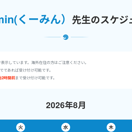
！
min(くーみん）
先生のスケジ
 perfect!! 継続は力なり！
H さん (中１）
とうございます！㊗ 面接トレーニングも一次試験終了後すぐに2コマ続け
スの合格者となりました！毎回、「要約問題か英作文のhomeworkを
で表示しています。海外在住の方はご注意ください。
意を感じながらのご指導でした！２コマ続けてを週２回
、ご予約してく
でであれば受け付け可能です。
には、それなりのお時間も必要なことを
すべての保護者様にご理解いただけれ
始2時間前
まで受け付け可能です。
レーニングをしないで合格するのは、非常に難しいです。必ず、成果を
しております。
2026年8月
君 （小５）
がんばりました！
おかあさまのサポートがとても素晴らしく助かりまし
心から共感いたします。
語学学習は、家作りと同じです。土台がしっか
火
水
木
も一緒に頑張って進んでいきましょう！
おめでとうございます！㊗