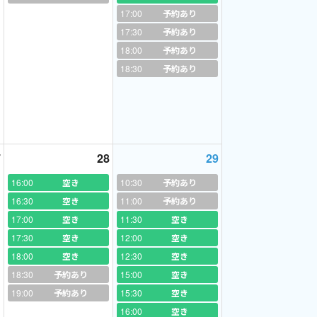
17:00
予約あり
17:30
予約あり
ご指導
例えば、職業、性格など。
18:00
予約あり
18:30
予約あり
持たせるご指導
7
28
29
16:00
空き
10:30
予約あり
16:30
空き
11:00
予約あり
指導いたします。
17:00
空き
11:30
空き
17:30
空き
12:00
空き
復習したらいいか、次回まで何をすべきか
レッス
18:00
空き
12:30
空き
18:30
予約あり
15:00
空き
19:00
予約あり
15:30
空き
16:00
空き