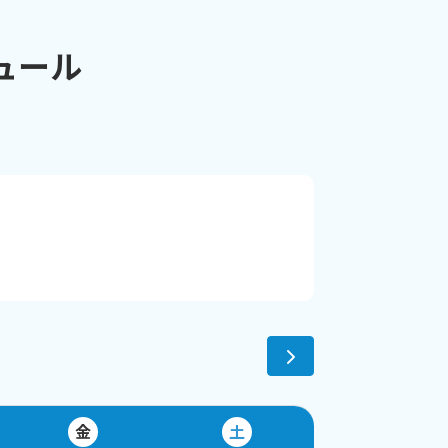
ュール
て週2回がんばり、見事合格！coominの生徒様
出してください。」というとても一生懸命だったYさ
ださったお母様のサポートにも感謝いたします！
ば幸いです。二次面接（interview test)も難
出せるご指導をいたしますので、たくさんの生徒
た。語学は、基礎、土台作りが大切
というお母様の
りしていないとグラグラと安定感がない家になっ
金
土