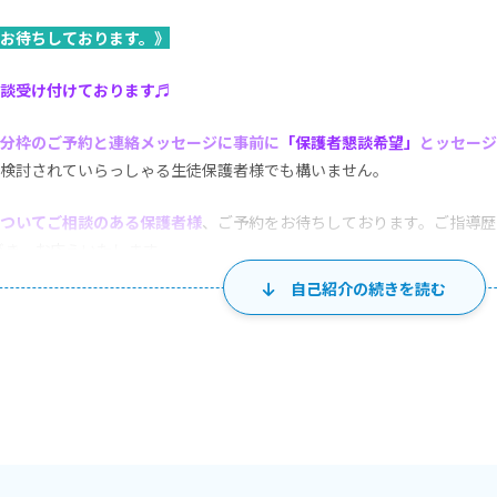
お待ちしております。》
談受け付けております♬
分枠のご予約と連絡メッセージに事前に
「保護者懇談希望」
とッセージ
検討されていらっしゃる生徒保護者様でも構いません。
ついてご相談のある保護者様
、ご予約をお待ちしております。ご指導歴
基づき、お応えいたします。
自己紹介の続きを読む
様の中学校での定期試験の点数が落ちてきているが、どうしたらいいか
せたい ④長文読解の文法説明
ど ⑥ スピーチコンテストなどのご指導（発音、表現、印象を上げる
 英検合格速報！
います！