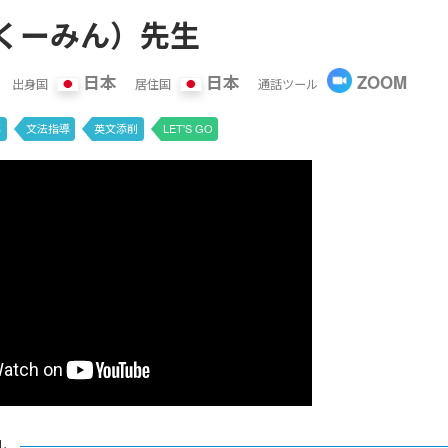
n(くーみん）先生
日本
日本
ZOOM
出身国
居住国
通話ツール
導
文法指導
英文添削
LET'S GO
ル