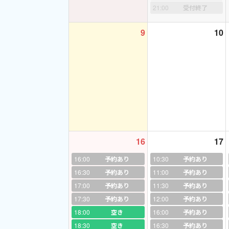
継続は力なり！語学
21:00
受付終了
《東京大学在学中の
9
10
語、英会話をご指導
て、素敵な大学生に
「先生に出会えなけ
やす時間を他の教科
工学部の彼女ですが
てくれると思います
coomin 自己紹
16
17
16:00
予約あり
10:30
予約あり
「合格だけじゃない
16:30
予約あり
11:00
予約あり
17:00
予約あり
11:30
予約あり
小学生から将来の準
17:30
予約あり
12:00
予約あり
① 英語、英会話教
18:00
空き
16:00
予約あり
18:30
空き
16:30
予約あり