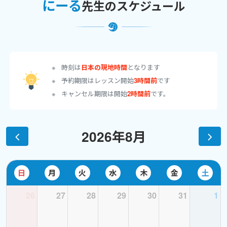
にーる
先生のスケジュール
学ばせていただきました。
いつもレッスンの実施にあたり、スケジュールのご調整やご準備等
にご協力いただき、
誠にありがとうございました。
これまで会員様お一人お一人と楽しくレッスンさせていただけた
時刻は
日本の現地時間
となります
時間は私にとって宝物です。
予約期限はレッスン開始
3時間前
です
これから長期のお休みをいただきますが、再開時にもしご縁がご
キャンセル期限は開始
2時間前
です。
ざいましたら、
またレッスンでお会いできますことを楽しみにしております。
本当にありがとうございました。
2026年8月
にーる
**************************************************************************************
＜スケジュールのお知らせ＞
日
月
火
水
木
金
土
平素より、ご受講いただき誠にありがとうございます。
26
27
28
29
30
31
1
このたび、お昼のレッスンにつきましてご案内がございます。
6月1日(月)より、私の住んでいるマンションで一部工事が開始され
ます。