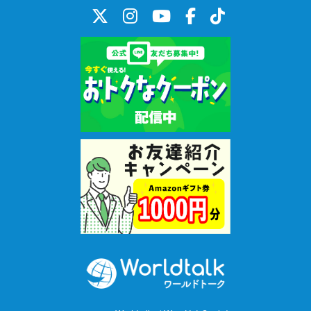
☆毎週土曜日、または、日曜日にスケジュールを更新いたします。
また、更新日以外でも予定が空いた際は随時枠を入れていきま
す。
＜主なレッスン時間帯＞
平日：15:30～20:00スタート
土曜：9:30, 10:00スタート
※主に上記の時間内にてレッスンを実施いたします。実施していな
い日時もあるため、お手数をおかけいたしますがスケジュールの
ご確認をお願いいたします。
また、公開しているお日にち、お時間以外でレッスンのご希望が
ございましたら個別にご対応いたしますので、お気軽にお申し付
けくださいませ。
【2歳から就学前のお子様】
幼稚園・保育園・インターナショナルプリスクールでお仕事をし