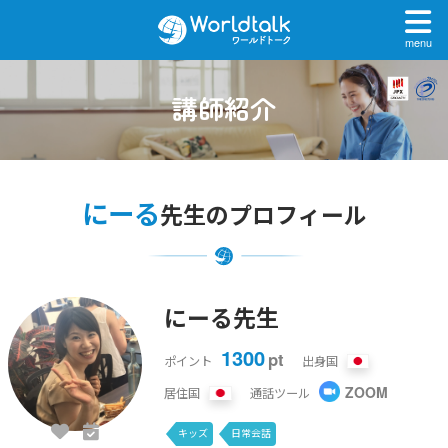
menu
講師紹介
にーる
先生のプロフィール
にーる先生
1300
pt
ポイント
出身国
ZOOM
居住国
通話ツール
キッズ
日常会話