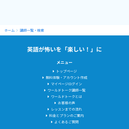
◆◇お知らせ◇◆
☆レッスン日前日の夕方には、翌日分の空いているレッスンをク
ローズいたしますこと、ご了承ください。
ホーム
講師一覧・検索
☆初めての方で、メッセージではお知らせできなかったこと、レッ
英語が怖いを「楽しい！」に
スンを受けるうえで気になることや不安に感じていること等がご
ざいましたら、レッスン開始時にお気軽にお申し付けください。
メニュー
安心してご受講いただける環境をご提供できるよう努めたいと思
います。
トップページ
無料体験・アカウント作成
マイページログイン
☆これまでの指導経験を活かし、講師オリジナルの内容でレッス
ワールドトーク講師一覧
ンを提供させていただいております。レッスンへのご要望がござ
ワールドトークとは
いましたら、前日までにメッセージにてお知らせください。当日
お客様の声
やレッスン直前にお知らせいただいた場合は、ご要望にお応えし
レッスンまでの流れ
かねます。
料金とプランのご案内
何卒ご了承くださいませ。
よくあるご質問