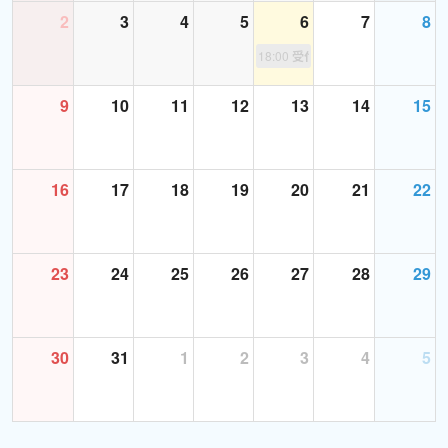
工事の影響による騒音や振動により通常通りの環境でレッスンを
2
3
4
5
6
7
8
提供させていただくことが難しい可能性を考慮し、
18:00
受付終了
しばらくの間、下記期間の該当する時間帯のレッスンを停止させ
ていただきます。
9
10
11
12
13
14
15
【該当する日時】
6月1日(月)～7月17日(金) 15:30～16:30スタートのレッスン
16
17
18
19
20
21
22
ご受講なさる皆様にはご不便をおかけいたしますが、何卒ご容赦
のほどお願い申し上げます。
**************************************************************************************
23
24
25
26
27
28
29
こんにちは！にーると申します。
私は語学留学で英語を本格的に学び、その時から英語を学ぶこと
30
31
1
2
3
4
5
の楽しさにすっかり魅了されました。楽しいからもっと学びたい
という自身の体験と、保育の仕事に携わってきた経験をもとに、こ
れから英語学習を始めるお子様に英語の楽しさをお伝えできれば
と思っております。