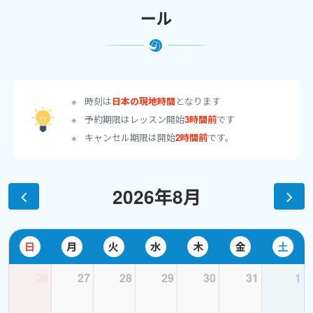
りたい」
という意気込みさえあれば
誰にでも出来るんです！！
ール
”英語という言語は、決して特別に難しいものではない”
”新しいことを学ぶことは楽しい”
ということを皆さんと一緒に体感していきたいと思っています。
時刻は
日本の現地時間
となります
予約期限はレッスン開始
3時間前
です
☆
彡☆彡☆彡☆彡☆彡☆彡☆彡☆彡☆彡☆彡☆彡☆彡☆彡☆彡☆
キャンセル期限は開始
2時間前
です。
彡☆彡☆
2026年8月
♪経歴♪
20年前、「映画オペラ座の怪人」にハマり、映画館に毎晩通い、
自宅や車でサウンドトラックを狂ったように聴く生活を送った
日
月
火
水
木
金
土
末、長年勤めていた会社を辞し、単身カナダ・バンクーバーに語
学留学へと飛び立ちました。
26
27
28
29
30
31
1
”思い立ったが吉日”な私ですが、実は中学時代、英語が大の苦手
で、ただただ聞くだけの受け身の授業に飽き飽きしていました。