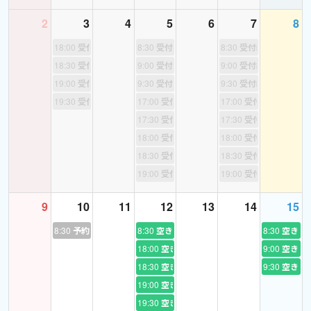
文法も何も良く分からず、英語の宿題は友達のものを書き写して
2
3
4
5
6
7
8
いたくらいです。
18:00
受付終了
8:30
受付終了
8:30
受付終了
紆余曲折、大変なこともたくさんありましたが、英語が分かる/話
18:30
受付終了
9:00
受付終了
9:00
受付終了
せるというだけで交友範囲や未来に秘めた可能性は、日本にいた
19:00
受付終了
9:30
受付終了
9:30
受付終了
時の何十倍にも広がりました。
19:30
受付終了
17:00
受付終了
17:00
受付終了
現在カナダ・英国滞在19年。
17:30
受付終了
17:30
受付終了
自身の経験や、得た英語力を生かしながら、英語を学ぶ皆さんを
18:00
受付終了
18:00
受付終了
サポートしたいという熱でいっぱいの
☆ピンキー☆
です❢
18:30
受付終了
18:30
受付終了
19:00
受付終了
19:00
受付終了
♪免許・資格♪
- 実用英語技能検定準１級合格
9
10
11
12
13
14
15
- 日本漢字能力検定準１級合格
8:30
予約あり
8:30
空き
8:30
空き
- 中学校教諭一種免許取得（国語）
18:00
空き
9:00
空き
- 高等学校教諭一種免許取得（国語）
18:30
空き
9:30
空き
- 日本語教員養成課程（主専攻）修了
19:00
空き
- Life in the UK 英国永住権取得
19:30
空き
- [イギリスにて] 経営学原理 レベル２取得 (Principles of business