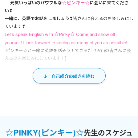
☆ピンキー☆
元気いっぱいのパワフルな
に会いに来てくださ
い❢
一緒に、英語でお話をしましょう❢
皆さんに会えるのを楽しみにし
ています❣
Let's speak English with ☆Pinky☆ Come and show off
yourself! I look forward to seeing as many of you as possible!
[ピンキー☆と一緒に英語を話そう！できるだけ沢山の皆さんに会
えるのを楽しみにしています！]
こんにちは！
自己紹介の続きを読む
そして、はじめまして！
☆ピンキー☆
です！！
まず初めに、私の目標は常に、生徒さんに
「なんだ、やればでき
るじゃん！」と英語学習に対してポジティブになってもらう
ことで
す。
☆PINKY(ピンキー)☆
幼児期からでも、大人になってからでも
「英語を話せるようにな
先生のスケジュ