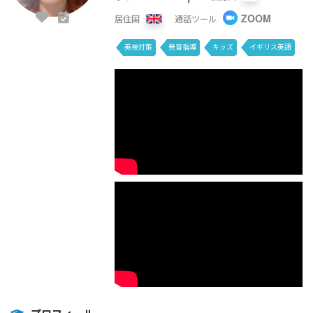
ZOOM
居住国
通話ツール
英検対策
発音指導
キッズ
イギリス英語
SIDE by SIDE
LET'S GO
DAILY NEWS