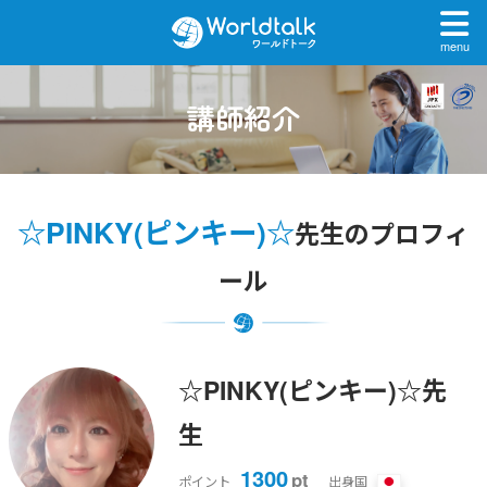
menu
講師紹介
☆PINKY(ピンキー)☆
先生のプロフィ
ール
☆PINKY(ピンキー)☆先
生
1300
pt
ポイント
出身国