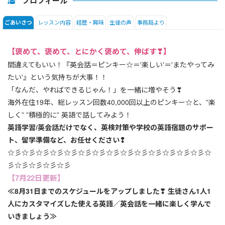
プロフィール
レッスン内容
経歴・興味
生徒の声
事務局より
ごあいさつ
【褒めて、褒めて、とにかく褒めて、伸ばす❣】
間違えてもいい！『英会話＝ピンキー☆＝'楽しい'＝'またやってみ
たい'』という気持ちが大事！！
「なんだ、やればできるじゃん！」を一緒に増やそう❣
海外在住19年、総レッスン回数40,000回以上のピンキー☆と、”楽
しく” ”積極的に” 英語で話してみよう！
英語学習/英会話だけでなく、英検対策や学校の英語宿題のサポー
ト、留学準備など、お任せください❢
☆彡☆彡☆彡☆彡☆彡☆彡☆彡☆彡☆彡☆彡☆彡☆彡☆彡☆彡☆
彡☆彡☆彡☆彡☆彡
【7月22日更新】
≪8月31日までのスケジュールをアップしました❣ 生徒さん1人1
人にカスタマイズした使える英語／英会話を一緒に楽しく学んで
いきましょう≫