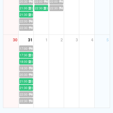
20:30
予約あり
22:00
予約あり
22:00
予約あり
https://www.instagram.com/reel/DLT5wJlMRjB/?
21:00
空き
22:30
空き
22:30
予約あり
igsh=MWI2dWxmaWs0ODN1
21:30
空き
22:00
予約あり
”Why is it that there is this arrogance in the West and in the
22:30
予約あり
United States to say that ‘WE get to decide who can have nuclear
energy. WE get to decide that. And not just decide it. We get to
30
31
1
2
3
4
5
act on it and drop bombs on a country that didn’t attack us.’ We
had no business dropping bombs on Iran.”
17:00
予約あり
17:30
空き
Mohsen Mahdawi's Abduction "Should Terrify" Us, Says VT
18:00
空き
Rep. Balint :
18:30
予約あり
https://youtu.be/B1vShBUx4pc?feature=shared
20:30
予約あり
21:00
空き
"I'm very disturbed by how easily people have decided to take a
21:30
空き
knee in front of this autocrat, and we have to stand together, folks.
22:00
予約あり
We have to stand together."
22:30
予約あり
〜〜〜〜〜〜〜