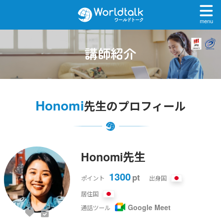
menu
講師紹介
Honomi
先生のプロフィール
Honomi先生
1300
pt
ポイント
出身国
居住国
Google Meet
通話ツール