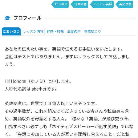
ビジネス
日常会話
トラベル英語
英文添削
SIDE by SIDE
プロフィール
レッスン内容
経歴・興味
生徒の声
事務局より
ごあいさつ
あなたの伝えたい事を、英語で伝えるお手伝いをいたします。
会話はテストではありません。まずはリラックスしてお話しまし
ょう。
Hi! Honomi（ホノミ）と申します。
人称代名詞は she/herです。
英語話者は、世界で１３億人以上いるそうです。
その過半数が、これを読んでくださっている皆さんや私自身も含
め、英語以外を母語とする人々。 様々な「英語」が飛び交う今、
目指すべきは必ずしも「ネイティブスピーカーが話す英語」ではな
く、「会話に参加している人が互いを理解し合えること」だと私