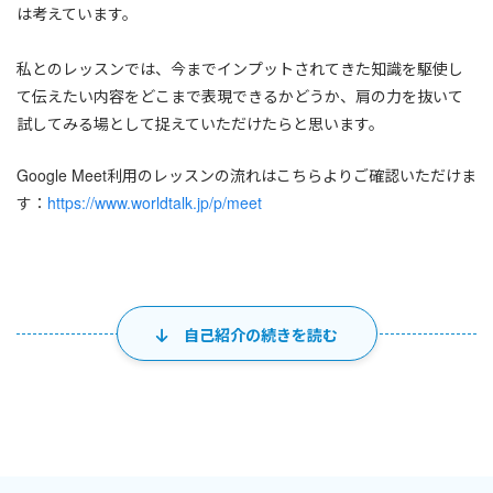
は考えています。
私とのレッスンでは、今までインプットされてきた知識を駆使し
て伝えたい内容をどこまで表現できるかどうか、肩の力を抜いて
試してみる場として捉えていただけたらと思います。
Google Meet利用のレッスンの流れはこちらよりご確認いただけま
す：
https://www.worldtalk.jp/p/meet
Recommended topics おすすめトピック
フリートークで何を話せば良いか迷ってしまう！という方は、下
自己紹介の続きを読む
記リストをぜひご参照ください。
（気まぐれに更新中）
・Free Palestine and Stop Funding Israel (Japan's public and
private sectors have been
funding the Israeli war machine
.)