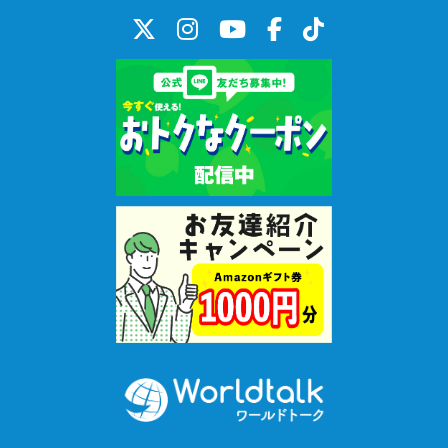
の壁を感じる事は少なくありません（笑）
見た目で「日本人」と周りから判断されますが、いざ話してみる
と「あれ日本人？」「日本人らしくないよね」という言葉を投げ
かけられることが多々あります。
こういう経験から、自分は日本のインサイダーであり、アウトサイ
ダーであるような感覚があります。「日本人」の境界線とは一体何
なのだろう…とよく考えさせられています。こういう経験、皆さん
もありますか？
私が初めて英語と触れ合ったのは、ハリウッド映画や親が聴いて
いたカーペンターズ、エリック・クラプトン、ビートルズの音楽で
した。
小学生になって、公文式でアルファベット、英単語、英文法を学
び、ベルリッツでグループ英会話レッスンも受けました。これら
の下積みには助けられたと今でも思います。
ですが、渡米後に現地校に放り込まれた時は、かなり苦労しまし
た。