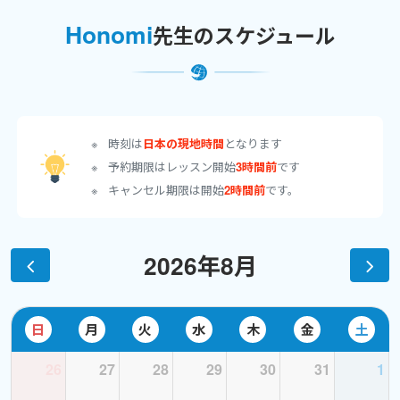
・Which word best describes you this week?
Honomi
先生のスケジュール
・Tell me about childhood games you played with your friends.
・Who do you want to sound like in English? Do you have an
English-speaking role model?
時刻は
日本の現地時間
となります
予約期限はレッスン開始
3時間前
です
キャンセル期限は開始
2時間前
です。
世界の人々が話す生の英語で、時事問題をキャッチしてみません
か？
2026年8月
<2026/4/9更新>
"'A Moral Obscenity": White House Demands $1.5 Trillion
日
月
火
水
木
金
土
Pentagon Budget, Largest Increase Since WWII"
https://youtu.be/L0IV2JT26Ls?si=kKscJDI0iRkVlnDY
26
27
28
29
30
31
1