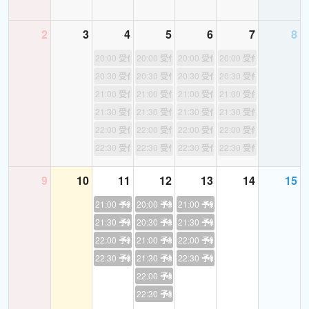
“All it means is buying more weapons for more,” says Robert
Weissman, co-president of Public Citizen. “It’s beyond the wildest
2
3
4
5
6
7
8
dreams of the military-industrial complex.” The budget proposal
also includes deep cuts to social programs.
20:00
受付終了
20:00
受付終了
20:00
受付終了
20:00
受付終了
20:30
受付終了
20:30
受付終了
20:30
受付終了
20:30
受付終了
"How the US is using Israeli military tactics on marginalized
21:00
受付終了
21:00
受付終了
21:00
受付終了
21:00
受付終了
communities"
21:30
受付終了
21:30
受付終了
21:30
受付終了
21:30
受付終了
https://www.aljazeera.com/video/the-stream/2024/6/18/how-the-
22:00
受付終了
22:00
受付終了
22:00
受付終了
22:00
受付終了
us-is-using-israeli-military-tactics-on-marginalised-communities
22:30
受付終了
22:30
受付終了
22:30
受付終了
22:30
受付終了
"There is this idea that people don't care about other people, and
9
10
11
12
13
14
15
that's why empathy has been the biggest effort to kill in order to
21:00
予約あり
20:00
予約あり
21:00
予約あり
maintain imperialism, and what we're seeing is that folks are
21:30
予約あり
20:30
予約あり
21:30
予約あり
waking up not just intellectually but empathetically in being able to
connect with each other and say, "Well, even if it has nothing to
22:00
予約あり
21:00
予約あり
22:00
予約あり
do with me, I'm just not okay with that." And then, we are able to
22:30
予約あり
21:30
予約あり
22:30
予約あり
see interest convergence and say, 'Oh wait, this DOES have
22:00
予約あり
something directly to do with me!' ... Once you start seeing folks
22:30
予約あり