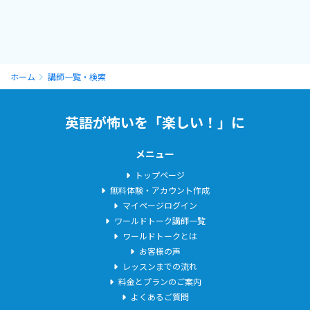
はじめまして！
プロフィールを読んでくださってありがとうございます。
ホーム
講師一覧・検索
自己紹介
アメリカのカリフォルニア州サンフランシスコベイエリアに、計
英語が怖いを「楽しい！」に
１０年滞在していました。
渡米の最初のきっかけは親の転勤で、当時私は中学１年生。多文
メニュー
化・多民族・多人種の刺激の多い環境でティーンエイジャーとして
トップページ
３年間過ごした後、高校進学のタイミングで日本へ戻り、地元の
無料体験・アカウント作成
進学校では「帰国子女」という少し浮いた(？)存在に。「帰ってき
マイページログイン
た」はずの場所での逆カルチャーショックの連続に、自分自身が
ワールドトーク講師一覧
一番驚かされました。多種多様な世界観・文化背景を持つ人々の
ワールドトークとは
渦の中に戻りたい一心でアメリカ４年制大学へ進学し、卒業後は
お客様の声
そのままベイエリアで就職して＋３年間住んでいました。
レッスンまでの流れ
料金とプランのご案内
よくあるご質問
生まれ育った土地である関東に現在は住んでいますが、未だ文化