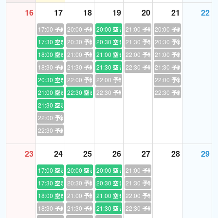
not just waking up but becoming voraciously curious for
16
17
18
19
20
21
22
compassion, that is the driving force that's going to create
change." - Amanda Seales
17:00
予約あり
20:00
予約あり
20:00
空き
21:00
予約あり
20:00
予約あり
17:30
空き
20:30
予約あり
20:30
空き
21:30
予約あり
20:30
予約あり
"Francesca Albanese: From Economy of Occupation to
18:00
空き
21:00
予約あり
21:00
空き
22:00
予約あり
21:00
予約あり
Economy of Genocide"
18:30
予約あり
21:30
予約あり
21:30
空き
22:30
予約あり
21:30
予約あり
https://youtu.be/o0BAg-VpnjE?feature=shared
20:30
空き
22:00
予約あり
22:00
予約あり
22:00
予約あり
21:00
空き
22:30
空き
22:30
予約あり
22:30
予約あり
"If it were a crime scene, Palestine would have the fingerprints of
21:30
空き
all of us from what we buy, where we put our savings, where our
22:00
予約あり
pensions come from, the technology we use."
22:30
予約あり
"We have an international legal framework, which is strong
enough to say it is unlawful to engage with Israel as long as it
23
24
25
26
27
28
29
maintains an unlawful occupation, a permanent occupation; it
continues to commit and is accused to be committing war crimes,
17:00
空き
20:00
空き
20:00
空き
21:00
予約あり
crimes against humanity, and even genocide."
17:30
空き
20:30
予約あり
20:30
空き
21:30
予約あり
18:00
空き
21:00
予約あり
21:00
空き
22:00
予約あり
“Joy Reid says America is missing the plot, we had no
18:30
予約あり
21:30
予約あり
21:30
空き
22:30
予約あり
business bombing Iran.”