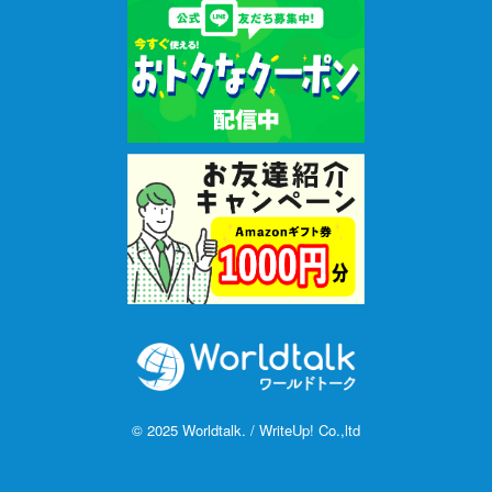
聞き取れるようになる事の方が数倍大事だと言うことです。言葉
のキャッチボールは、先ず相手の言うことをきちんと受け取り
（＝正確に理解し）、きちんとその球（言葉）を投げ返す事で成
り立つからです。
留学して半年から一年ほどもがき苦しんだ後、ふと気付くと不思
議な事に、寮の部屋で毎朝付けていたラジオの内容がスーッと耳
に入ってきて、「あっ、今日の午後は雨が降るんだ」と理解できた
り、英語で夢を見るようになりました。また一番嬉しかったこと
は、レストランやお店で英語が分からずさんざん理不尽な扱いを
受けていた私ですが、「私が先に並んでいます！」「お釣りが間
違ってます」などはっきり言えるようになった事です。 そうまさ
に、聞く力が向上すると、発話力は自然と伸びてくることを実体
験しました。
© 2025 Worldtalk. / WriteUp! Co.,ltd
【WADANってどんな人？】