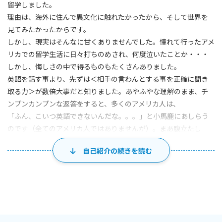
留学しました。
理由は、海外に住んで異文化に触れたかったから、そして世界を
見てみたかったからです。
しかし、現実はそんなに甘くありませんでした。憧れて行ったアメ
リカでの留学生活に日々打ちのめされ、何度泣いたことか・・・
しかし、悔しさの中で得るものもたくさんありました。
英語を話す事より、先ずは＜相手の言わんとする事を正確に聞き
取る力＞が数倍大事だと知りました。あやふやな理解のまま、チ
ンプンカンプンな返答をすると、多くのアメリカ人は、
「ふん、こいつ英語できないんだな。。。」と小馬鹿にあしらう
のです（全てのアメリカ人ではありませんが）。まあ腹立たし
い！きちんと相手の話を理解できる聞く力を付け、言いたい事は
自己紹介の続きを読む
きちんと伝える英会話力を身に付けてやる！と心に誓い、必死で
奮闘しました。その一つが、海外生活あるあるの＜日本人同士で
団子のようにつるむ＞事は出来るだけ避け、なるべく諸外国から
来た留学生や現地の人達と触れ合う機会を積極的に増やしたとこ
ろ、約一年くらいで人並みに話したい事は伝えられるようになっ
た記憶があります。あと英語で頻繁に夢を見るようになったのも