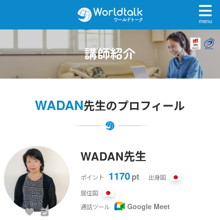
menu
講師紹介
WADAN
先生のプロフィール
WADAN先生
1170
pt
ポイント
出身国
居住国
Google Meet
通話ツール