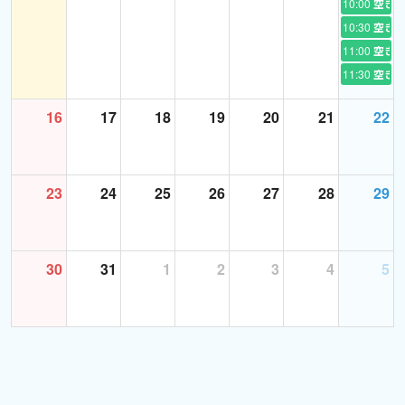
10:00
空き
ケジュールを開ける際に特定の生徒様を指定することが出来ます
10:30
空き
のでお知らせください。予約数の制限で即座に予約をいれられな
11:00
空き
くても結構です。
11:30
空き
レッスンの予約・キャンセルは早めにしていただけると大変助か
ります。
16
17
18
19
20
21
22
【初めてのレッスン】
ご予約の際にレッスンへのご希望をお知らせください。
23
24
25
26
27
28
29
例えば「ビジネス英語を学びたい、発音を学びたい、海外赴任を
控えているので海外生活について前知識が欲しい」等お知らせい
ただけると助かります。
30
31
1
2
3
4
5
初回のレッスンにてカウンセリングを行いながら使用する教科書
を一緒に決めましょう。
【私のレッスンの進め方】
レッスンは生徒様と合意した内容で、できるだけ生徒様のご希望
に沿ったレッスンを事前にプラン・準備をして進めてまいります。
レッスンは英語で行いますが、少し複雑な内容や意味がわかりに