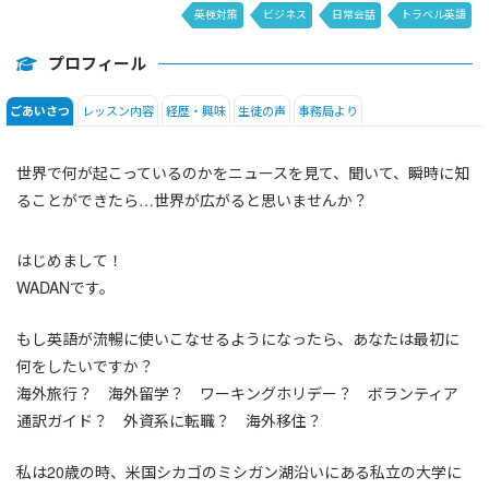
英検対策
ビジネス
日常会話
トラベル英語
DAILY NEWS
日本語
プロフィール
レッスン内容
経歴・興味
生徒の声
事務局より
ごあいさつ
世界で何が起こっているのかをニュースを見て、聞いて、瞬時に知
ることができたら…世界が広がると思いませんか？
はじめまして！
WADANです。
もし英語が流暢に使いこなせるようになったら、あなたは最初に
何をしたいですか？
海外旅行？ 海外留学？ ワーキングホリデー？ ボランティア
通訳ガイド？ 外資系に転職？ 海外移住？
私は20歳の時、米国シカゴのミシガン湖沿いにある私立の大学に