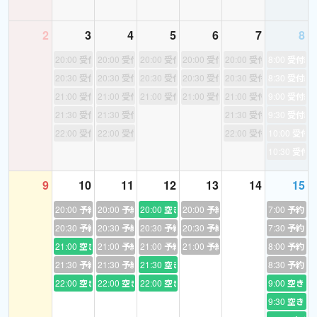
や発音記号、独特なリズムやイントネーション、音の変化を学び
練習することで発音が上達し、リスニング強化につながります。
2
3
4
5
6
7
8
【対象】
20:00
受付終了
20:00
受付終了
20:00
受付終了
20:00
受付終了
20:00
受付終了
8:00
受付終
活きた英語を習得したい方
20:30
受付終了
20:30
受付終了
20:30
受付終了
20:30
受付終了
20:30
受付終了
8:30
受付終
世界のニュースや時事問題に興味のある方
21:00
受付終了
21:00
受付終了
21:00
受付終了
21:00
受付終了
21:00
受付終了
9:00
受付終
ビジネス英語を学びたい方
21:30
受付終了
21:30
受付終了
21:30
受付終了
9:30
受付終
外資系企業に転職予定の方
22:00
受付終了
22:00
受付終了
22:00
受付終了
10:00
受付
海外駐在予定のある方
10:30
受付
ワーキングホリデーや短期留学をお考えの方
9
10
11
12
13
14
15
【スケジュール】
20:00
予約あり
20:00
予約あり
20:00
空き
20:00
予約あり
7:00
予約あ
日本時間の
平日＜月、火、木＞夜20:00-22:00
の時間帯と毎週
土曜
日朝7時から12時
20:30
予約あり
まで主にレッスンを行なっております。
20:30
予約あり
20:30
予約あり
20:30
予約あり
7:30
予約あ
予約が取りにくい場合やお仕事の都合で、通常枠でレッスンが難
21:00
空き
21:00
予約あり
21:00
予約あり
21:00
予約あり
8:00
予約あ
しい方はお気軽にご相談ください。
21:30
予約あり
21:30
予約あり
21:30
空き
8:30
予約あ
22:00
空き
22:00
空き
22:00
空き
9:00
空き
また、毎週固定した時間に予約をご希望される方、「ここの時間
9:30
空き
を私のために取っておいてほしい」等のご希望があるかたは、ス