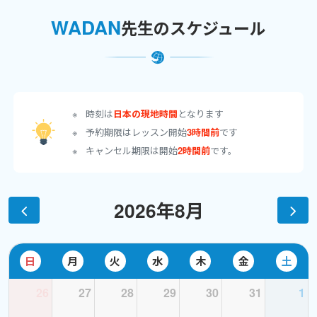
話せるようになった頃でした。
WADAN
先生のスケジュール
こんな私の拙い経験から、英語を学びたい皆さんの少しでもお役
に立てれば。。。と思いワールドトークで英会話講師になって8年
目になります。
耳慣らしや語彙力を増やすために
インプット
は大切です。【CNN
時刻は
日本の現地時間
となります
ニュース】や【音読したい名言集】を使ってリスニング向上を目指
予約期限はレッスン開始
3時間前
です
しましょう！
キャンセル期限は開始
2時間前
です。
発話をシンプルに、かつ流暢にする為には
アウトプット
の練習も
欠かせません。そこで【瞬間英作文】が役立ちます。
2026年8月
英語のニュースを聞いたり読んだりするだけでなく、それについ
て是非、生徒さんご自身のご意見をバンバン聞かせて下さい。デ
ィスカッション形式でレッスンを進めるのが私の得意なレッス
日
月
火
水
木
金
土
ン・スタイルです。
26
27
28
29
30
31
1
またご希望があれば、重点的に発音矯正指導もしています。音素