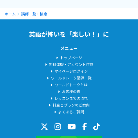
くいところなどは臨機応変に日本語を使用致します。
ホーム
講師一覧・検索
レッスン中、英文法や学習アドバイスは日本語に切り替えて行う
ことが多いですのでご了承ください。。
英語が怖いを「楽しい！」に
【リスニング力向上の大切さについて】
メニュー
英語を学ぶ理由は人により様々です。
トップページ
英語を使って何かを学ぶ、留学する、仕事をする、諸外国のひと
無料体験・アカウント作成
と流暢に話せる満足感、純粋な外国の文化への興味、円滑なコミ
マイページログイン
ュニケーション力をつける、自分自身の自信を高める、リスニン
ワールドトーク講師一覧
グを強化する等、十人十色です。
ワールドトークとは
お客様の声
レッスンまでの流れ
英文法や発音は二の次、という方もいらっしゃいます。
料金とプランのご案内
よくあるご質問
しかし、中学３年間の基礎的な英文法や語彙力は無視できませ
ん。
それは私自身が２０歳の時、留学して痛感しました。また実際に
海外に行くと実感することは、英語を話す事より、英語を正確に